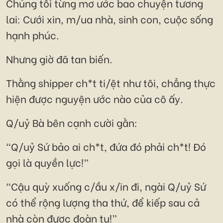
Chúng tôi từng mơ ước bao chuyện tương
lai: Cưới xin, m/ua nhà, sinh con, cuộc sống
hạnh phúc.
Nhưng giờ đã tan biến.
Thằng shipper ch*t ti/ệt như tôi, chẳng thực
hiện được nguyện ước nào của cô ấy.
Q/uỷ Bà bên cạnh cười gằn:
“Q/uỷ Sứ bảo ai ch*t, đứa đó phải ch*t! Đó
gọi là quyền lực!”
“Cậu quỳ xuống c/ầu x/in đi, ngài Q/uỷ Sứ
có thể rộng lượng tha thứ, để kiếp sau cả
nhà còn được đoàn tụ!”