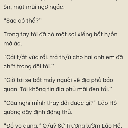
ồn, mặt mũi ngơ ngác.
“Sao có thể?”
Trong tay tôi đã có một sợi xiềng bắt h/ồn
mờ ảo.
“Cái t/át vừa rồi, trả th/ù cho hai anh em đã
ch*t trong đội tôi.”
“Giờ tôi sẽ bắt mấy người về địa phủ báo
quan. Tôi không tin địa phủ mãi đen tối.”
“Cậu nghĩ mình thay đổi được gì?” Lão Hồ
gượng dậy định động thủ.
“Đồ vô dụng.” Q/uỷ Sứ Trương lườm Lão Hồ.