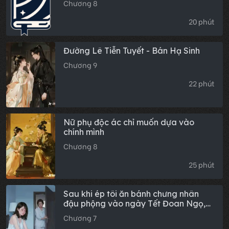
Chương 8
20 phút
Đường Lê Tiễn Tuyết - Bán Hạ Sinh
Chương 9
22 phút
Nữ phụ độc ác chỉ muốn dựa vào
chính mình
Chương 8
25 phút
Sau khi ép tôi ăn bánh chưng nhân
đậu phộng vào ngày Tết Đoan Ngọ,
mẹ đã hối hận thế nào?
Chương 7