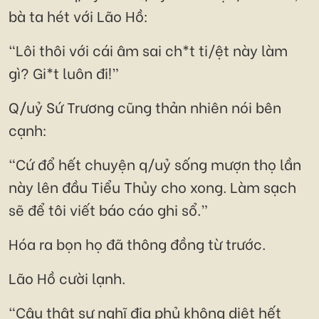
bà ta hét với Lão Hồ:
“Lôi thôi với cái âm sai ch*t ti/ệt này làm
gì? Gi*t luôn đi!”
Q/uỷ Sứ Trương cũng thản nhiên nói bên
cạnh:
“Cứ đổ hết chuyện q/uỷ sống mượn thọ lần
này lên đầu Tiểu Thủy cho xong. Làm sạch
sẽ để tôi viết báo cáo ghi sổ.”
Hóa ra bọn họ đã thông đồng từ trước.
Lão Hồ cười lạnh.
“Cậu thật sự nghĩ địa phủ không diệt hết