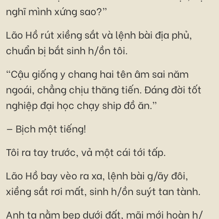
nghĩ mình xứng sao?”
Lão Hồ rút xiềng sắt và lệnh bài địa phủ,
chuẩn bị bắt sinh h/ồn tôi.
“Cậu giống y chang hai tên âm sai năm
ngoái, chẳng chịu thăng tiến. Đáng đời tốt
nghiệp đại học chạy ship đồ ăn.”
— Bịch một tiếng!
Tôi ra tay trước, vả một cái tới tấp.
Lão Hồ bay vèo ra xa, lệnh bài g/ãy đôi,
xiềng sắt rơi mất, sinh h/ồn suýt tan tành.
Anh ta nằm bẹp dưới đất, mãi mới hoàn h/