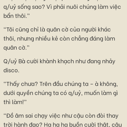
q/uỷ sống sao? Vì phải nuôi chúng làm việc
bẩn thôi.”
“Tôi cũng chỉ là quân cờ của người khác
thôi, nhưng nhiều kẻ còn chẳng đáng làm
quân cờ.”
Q/uỷ Bà cười khành khạch như đang nhảy
disco.
“Thấy chưa? Trên đầu chúng ta – à không,
dưới quyền chúng ta có q/uỷ, muốn làm gì
thì làm!”
“Đồ âm sai chạy việc như cậu còn đòi thay
trời hành đạo? Ha ha ha buồn cười thật, cậu