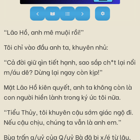
“Lão Hồ, anh mê muội rồi!”
Tôi chỉ vào đầu anh ta, khuyên nhủ:
“Cả đời giữ gìn tiết hạnh, sao sắp ch*t lại nổi
m/áu dê? Dừng lại ngay còn kịp!”
Mặt Lão Hồ kiên quyết, anh ta không còn là
con người hiền lành trong ký ức tôi nữa.
“Tiểu Thủy, tôi khuyên cậu sớm giác ngộ đi.
Nếu cậu chịu, chúng ta vẫn là anh em.”
Bùa trấn q/uỷ của Q/uỷ Bà đã bị x/é từ lâu,