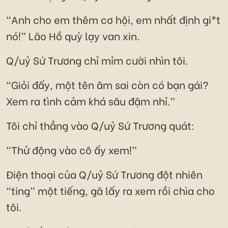
“Anh cho em thêm cơ hội, em nhất định gi*t
nó!” Lão Hồ quỳ lạy van xin.
Q/uỷ Sứ Trương chỉ mỉm cười nhìn tôi.
“Giỏi đấy, một tên âm sai còn có bạn gái?
Xem ra tình cảm khá sâu đậm nhỉ.”
Tôi chỉ thẳng vào Q/uỷ Sứ Trương quát:
“Thử động vào cô ấy xem!”
Điện thoại của Q/uỷ Sứ Trương đột nhiên
“ting” một tiếng, gã lấy ra xem rồi chìa cho
tôi.