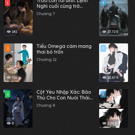
Tráo con tái sinh: Lệnh
C
1
4
Nghi cuối cùng trở
t
thành Thái tử phi
e
Chương 7
C
141
27.72 K
Tiểu Omega câm mang
A
2
5
thai bỏ trốn
C
Chương 12
716
10.67 K
Cột Yêu Nhập Xác: Báo
B
3
6
Thù Cho Con Nuôi Thái
Tử Phi
A
Chương 8
C
0
2.28 K