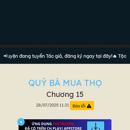
truyện đang tuyển Tác giả, đăng ký ngay tại đây!
📢
🔥 Tộc tru
QUỶ BÀ MUA THỌ
Chương 15
28/07/2025 11:21
Báo lỗi
×