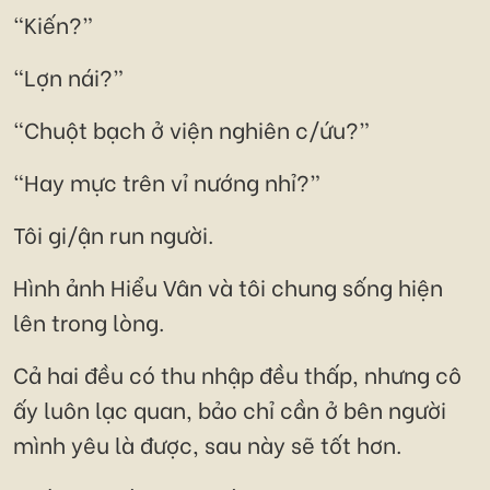
“Kiến?”
“Lợn nái?”
“Chuột bạch ở viện nghiên c/ứu?”
“Hay mực trên vỉ nướng nhỉ?”
Tôi gi/ận run người.
Hình ảnh Hiểu Vân và tôi chung sống hiện
lên trong lòng.
Cả hai đều có thu nhập đều thấp, nhưng cô
ấy luôn lạc quan, bảo chỉ cần ở bên người
mình yêu là được, sau này sẽ tốt hơn.