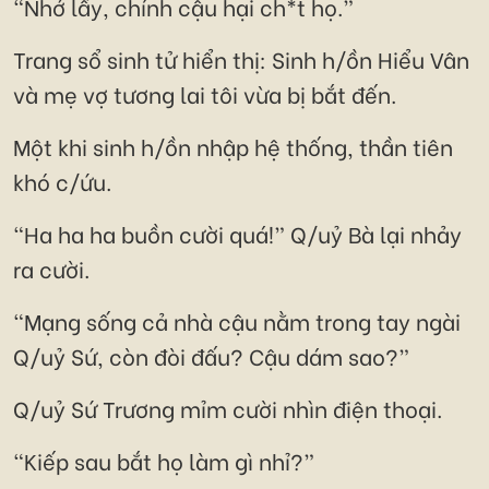
“Nhớ lấy, chính cậu hại ch*t họ.”
Trang sổ sinh tử hiển thị: Sinh h/ồn Hiểu Vân
và mẹ vợ tương lai tôi vừa bị bắt đến.
Một khi sinh h/ồn nhập hệ thống, thần tiên
khó c/ứu.
“Ha ha ha buồn cười quá!” Q/uỷ Bà lại nhảy
ra cười.
“Mạng sống cả nhà cậu nằm trong tay ngài
Q/uỷ Sứ, còn đòi đấu? Cậu dám sao?”
Q/uỷ Sứ Trương mỉm cười nhìn điện thoại.
“Kiếp sau bắt họ làm gì nhỉ?”