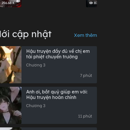
256.68 K
83
ới cập nhật
Xem thêm
Hậu truyện đầy đủ về chị em
tài phiệt chuyển trường
Chương 3
7 phút
Anh ơi, bắt quỷ giúp em với:
Hậu truyện hoàn chỉnh
Chương 3
11 phút