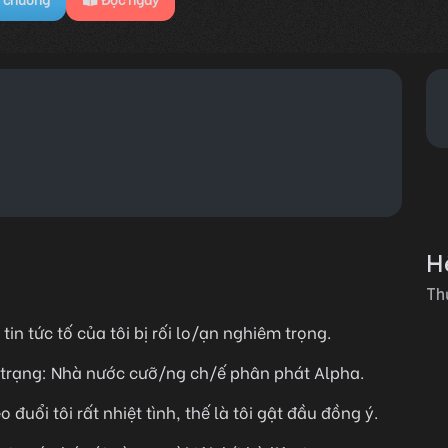
Hệ
Th
in tức tố của tôi bị rối lo/ạn nghiêm trọng.
nh trạng: Nhà nước cưỡ/ng ch/ế phân phát Alpha.
uổi tôi rất nhiệt tình, thế là tôi gật đầu đồng ý.