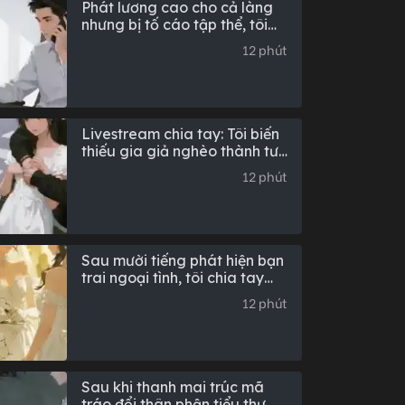
Phát lương cao cho cả làng
nhưng bị tố cáo tập thể, tôi
tức giận sửa lại quy định
12 phút
công ty: Hậu truyện hoàn
chỉnh
Livestream chia tay: Tôi biến
thiếu gia giả nghèo thành tư
liệu khởi nghiệp
12 phút
Sau mười tiếng phát hiện bạn
trai ngoại tình, tôi chia tay
trong êm đẹp (Toàn văn)
12 phút
Sau khi thanh mai trúc mã
tráo đổi thân phận tiểu thư