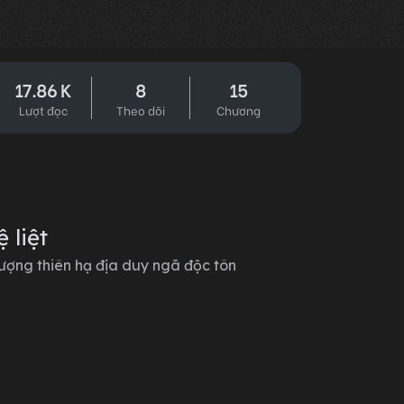
17.86 K
8
15
Lượt đọc
Theo dõi
Chương
 liệt
ượng thiên hạ địa duy ngã độc tôn