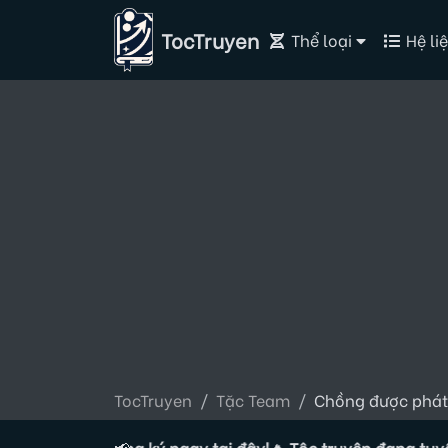
TocTruyen
Thể loại
Hệ liệ
TocTruyen
Tặc Team
Chồng được phát
c giả, đăng ký ngay tại đây!
📢
🔥 Tộc truyện đang tuyển Tác 