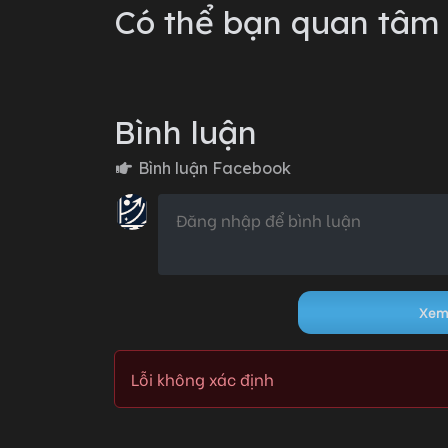
Có thể bạn quan tâm
Chương 9
Bình luận
Chương 8
Bình luận Facebook
Chương 7
Chương 6
Xem 
Lỗi không xác định
Lỗi không xác định