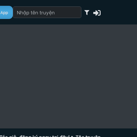
App
, đăng ký ngay tại đây!
🔥 Tộc truyện đang tuyển Tác giả, đ