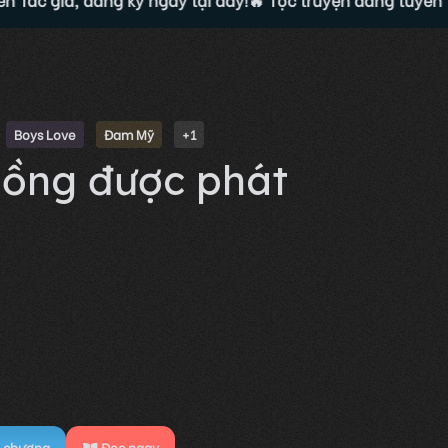
Boys Love
Đam Mỹ
+1
ồng được phát
chương
Đọc ngay