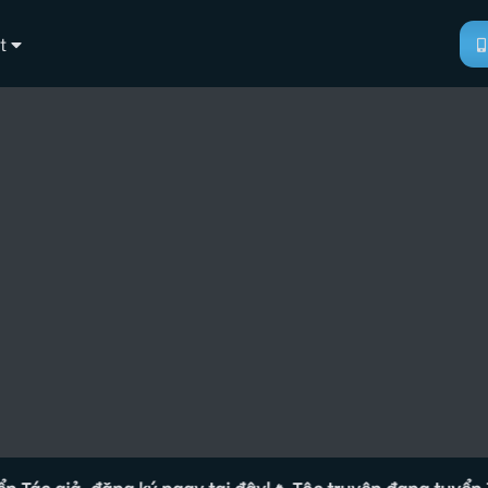
t
giả, đăng ký ngay tại đây!
🔥 Tộc truyện đang tuyển Tác giả