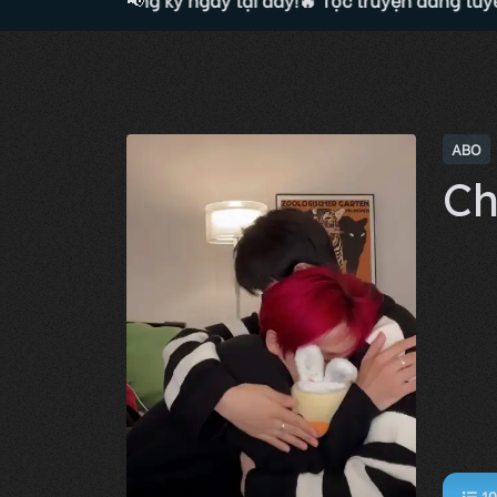
ABO
Ch
10