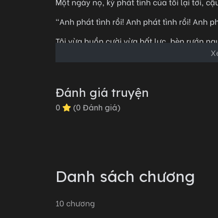
Một ngày nọ, kỳ phát tình của tôi lại tới, cậu
"Anh phát tình rồi! Anh phát tình rồi! Anh ph
Tôi vừa buồn cười vừa bất lực, bèn rướn ng
X
Ai mà ngờ được, cậu chàng Alpha thuần tì
mặt vừa hét toán lo/ạn:
Đánh giá truyện
"Là em phát tình rồi! Em phát tình rồi! Em ph
0
(
0
Đánh giá)
Danh sách chương
10
chương