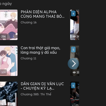
p ngày
PHẢN DIỆN ALPHA
Cún C
4
CŨNG MANG THAI BỎ
Con
TRỐN SAO?
Chương 16
Chươn
294
260
Con trai thật giả mạo,
Chun
5
lòng mang ý đồ xấu
Chươn
Chương 11
109
219
DÂN GIAN DỊ VĂN LỤC
Sau k
6
- CHUYỆN KỲ LẠ
đùa c
TRONG DÂN GIAN
không
Chương 385: Thi Thể
Chươn