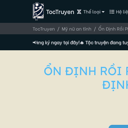
TocTruyen
Thể loại
Hệ liệ
TocTruyen
Mỹ nữ an tĩnh
Ổn Định Rồi P
ác giả, đăng ký ngay tại đây!
📢
🔥 Tộc truyện đang tuyển Tác
ỔN ĐỊNH RỒI 
ĐỊNH