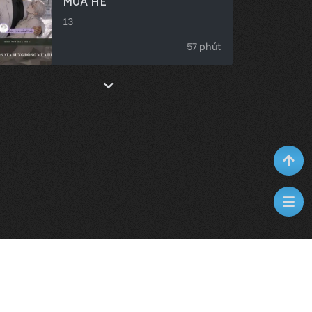
MÙA HÈ
13
57 phút