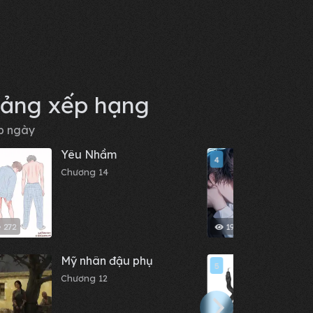
ảng xếp hạng
p ngày
Yêu Nhầm
Bạn 
4
đối 
Chương 14
dính 
Chươn
cho t
272
19.02 K
Mỹ nhân đậu phụ
Ngáy
5
Chương 12
Chươn