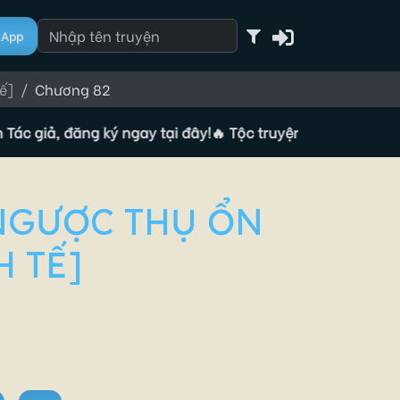
App
ế]
Chương 82
ả, đăng ký ngay tại đây!
🔥 Tộc truyện đang tuyển Tác giả, 
 NGƯỢC THỤ ỔN
H TẾ]