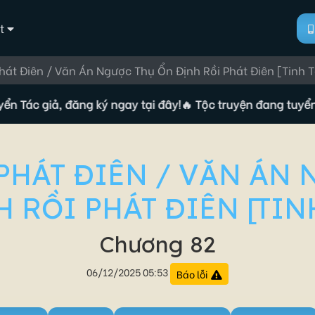
t
hát Điên / Văn Án Ngược Thụ Ổn Định Rồi Phát Điên [Tinh T
 giả, đăng ký ngay tại đây!
🔥 Tộc truyện đang tuyển Tác gi
PHÁT ĐIÊN / VĂN ÁN
 RỒI PHÁT ĐIÊN [TIN
Chương 82
06/12/2025 05:53
Báo lỗi