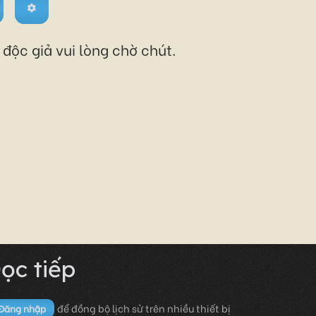
độc giả vui lòng chờ chút.
ọc tiếp
để đồng bộ lịch sử trên nhiều thiết bị
Đăng nhập