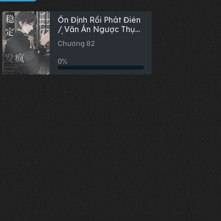
Ổn Định Rồi Phát Điên
/ Văn Án Ngược Thụ
Ổn Định Rồi Phát Điên
Chương 82
[Tinh Tế]
0%