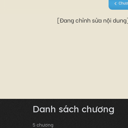
Chươ
[Đang chỉnh sửa nội dung]
Danh sách chương
5
chương