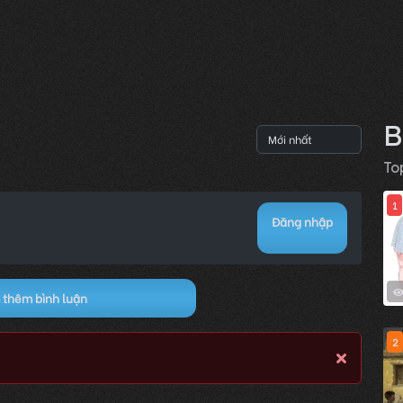
B
To
1
Đăng nhập
thêm bình luận
2