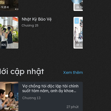
9.15 K
54
Nhật Ký Bảo Vệ
Cốt 
6
Chương 25
Chươn
421
5
ới cập nhật
Xem thêm
Vợ chồng tôi độc lập tài chính
suốt tám năm, anh ấy khoe
vừa mua nhà cho em gái,
Chương 13
đêm đó tôi chuyển ngay 5,8
triệu vào tài khoản mẹ đẻ,
27 phút
một năm sau bố chồng phẫu