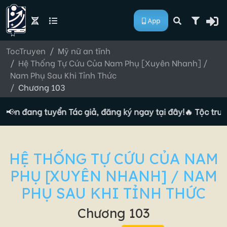
App
TocTruyen
Mỹ nữ an tĩnh
Hệ Thống Tự Cứu Của Nam Phụ [Xuyên Nhanh] /
Nam Phụ Sau Khi Tỉnh Thức
Chương 103
uyện đang tuyển Tác giả, đăng ký ngay tại đây!
📢
🔥 Tộc truyệ
HỆ THỐNG TỰ CỨU CỦA NAM
PHỤ [XUYÊN NHANH] / NAM
PHỤ SAU KHI TỈNH THỨC
Chương 103