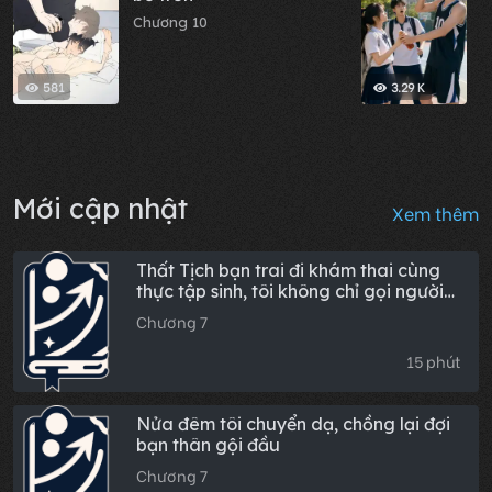
s
Chương 10
C
l
581
3.29 K
Mới cập nhật
Xem thêm
Thất Tịch bạn trai đi khám thai cùng
thực tập sinh, tôi không chỉ gọi người
đến "sưởi ấm" mà còn dạy anh ta cách
Chương 7
bù đắp
15 phút
Nửa đêm tôi chuyển dạ, chồng lại đợi
bạn thân gội đầu
Chương 7