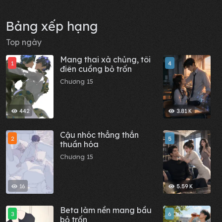
Bảng xếp hạng
Top ngày
Mang thai xà chủng, tôi
H
1
4
điên cuồng bỏ trốn
p
t
Chương 15
C
n
l
442
3.81 K
Cậu nhóc thẳng thắn
G
2
5
thuần hóa
đ
n
Chương 15
C
16
5.59 K
Beta làm nền mang bầu
T
3
6
bỏ trốn
l