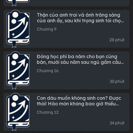
Thận của anh trai và ánh trăng sáng
của anh ấy, sau khi trọng sinh tôi chọn
không cứu cả hai
Chương 9
28 phút
Đóng học phí ba năm cho bạn cùng
bàn, mười sáu năm sau ngủ gầm cầu
rồi đến tập đoàn nghìn tỷ của cô ấy
Chương 16
xin việc
30 phút
Con dâu muốn không sinh con? Được
thôi! Hào môn không bao giờ thiếu
người thừa kế!
Chương 12
34 phút