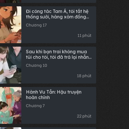
Đi công tác Tam Á, tôi tắt hệ
thống sưởi, hàng xóm đồng
loạt tấn công mạng rồi còn
Chương 17
định đột nhập nhà tôi
11 phút
Sau khi bạn trai không mua
túi cho tôi, tôi đã trả lại nhẫn:
Hậu truyện trọn bộ
Chương 10
18 phút
Hành Vu Tẫn: Hậu truyện
hoàn chỉnh
Chương 7
22 phút