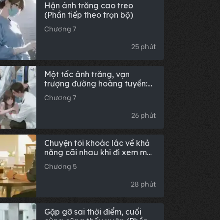
Hận ánh trăng cao treo
(Phần tiếp theo trọn bộ)
Chương 7
25 phút
Một tấc ánh trăng, vạn
trượng đường hoàng tuyền:
Hậu truyện trọn bộ
Chương 7
26 phút
Chuyện tôi khoác lác về khả
năng cãi nhau khi đi xem mắt:
Hậu truyện đầy đủ
Chương 5
28 phút
Gặp gỡ sai thời điểm, cuối