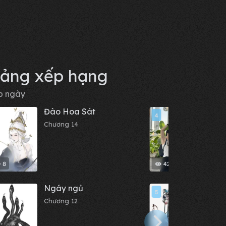
ảng xếp hạng
p ngày
Đào Hoa Sát
Nhật
4
Chương 14
Chươn
8
421
Ngáy ngủ
Cốt 
5
Chương 12
Chươn