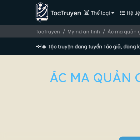
TocTruyen
Thể loại
Hệ liệ
TocTruyen
Mỹ nữ an tĩnh
Ác ma quản g
ay tại đây!
🔥 Tộc truyện đang tuyển Tác giả, đăng ký ngay 
📢
ÁC MA QUẢN 