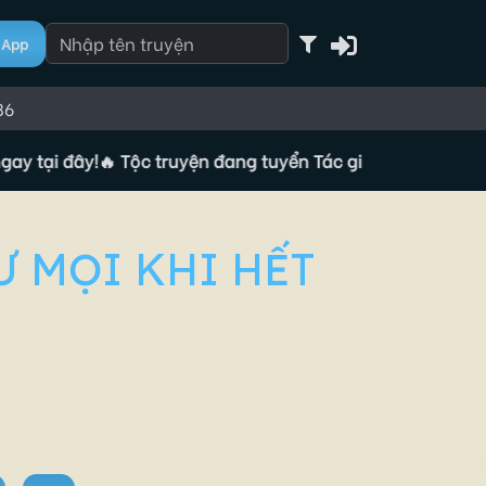
App
86
 đây!
🔥 Tộc truyện đang tuyển Tác giả, đăng ký ngay tại đ
 MỌI KHI HẾT