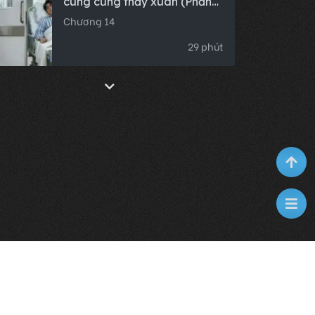
cùng cũng thấy xuân (Phần
hậu truyện hoàn chỉnh)
Chương 14
29 phút