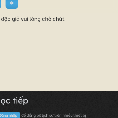
độc giả vui lòng chờ chút.
ọc tiếp
để đồng bộ lịch sử trên nhiều thiết bị
Đăng nhập