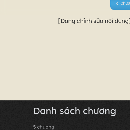
Chươ
[Đang chỉnh sửa nội dung]
Danh sách chương
5
chương