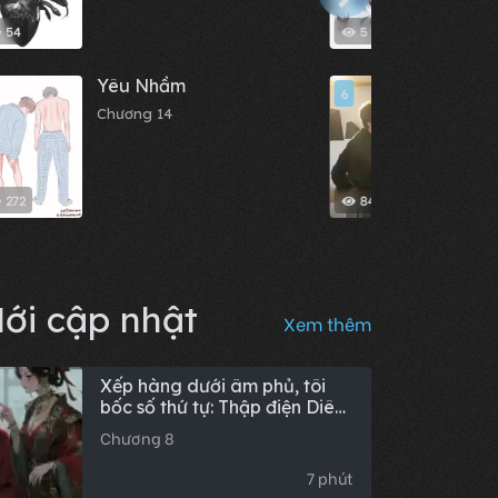
54
5
Yêu Nhầm
Mèo 
6
Chương 14
Chươn
272
84
ới cập nhật
Xem thêm
Xếp hàng dưới âm phủ, tôi
bốc số thứ tự: Thập điện Diêm
Vương quỳ rạp
Chương 8
7 phút