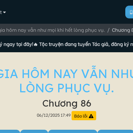
t
ia hôm nay vẫn như mọi khi hết lòng phục vụ.
Chương 
tại đây!
🔥 Tộc truyện đang tuyển Tác giả, đăng ký ngay tại
GIA HÔM NAY VẪN NHƯ
LÒNG PHỤC VỤ.
Chương 86
06/12/2025 17:49
Báo lỗi