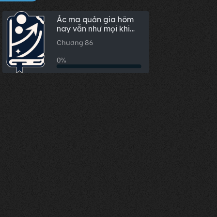
Ác ma quản gia hôm
nay vẫn như mọi khi
hết lòng phục vụ.
Chương 86
0%