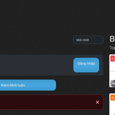
B
To
1
Đăng nhập
thêm bình luận
2