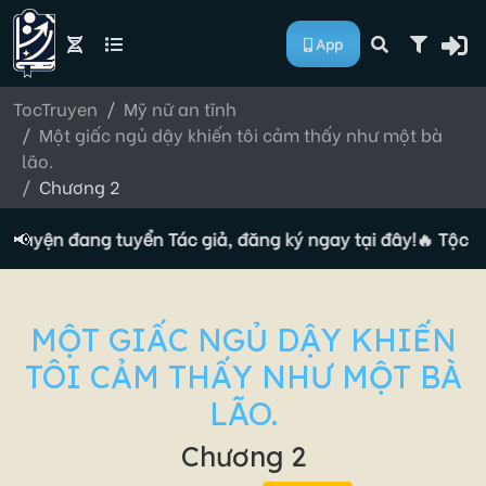
App
TocTruyen
Mỹ nữ an tĩnh
Một giấc ngủ dậy khiến tôi cảm thấy như một bà
lão.
Chương 2
 truyện đang tuyển Tác giả, đăng ký ngay tại đây!
📢
🔥 Tộc tr
MỘT GIẤC NGỦ DẬY KHIẾN
TÔI CẢM THẤY NHƯ MỘT BÀ
LÃO.
Chương 2