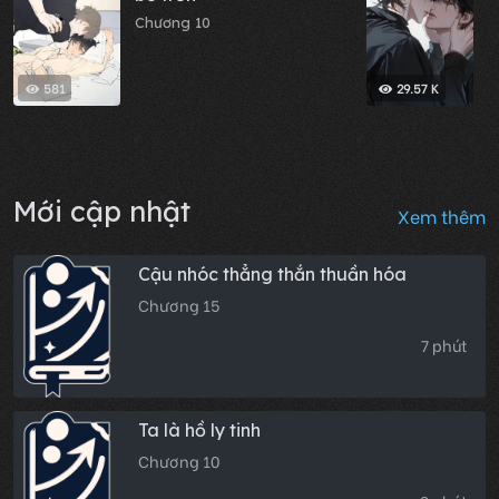
Chương 10
C
581
29.57 K
Mới cập nhật
Xem thêm
Cậu nhóc thẳng thắn thuần hóa
Chương 15
7 phút
Ta là hồ ly tinh
Chương 10