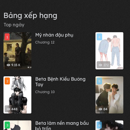
Bảng xếp hạng
Top ngày
Mỹ nhân đậu phụ
Y
1
4
Chương 12
C
9.15 K
272
Beta Bệnh Kiều Buông
M
2
5
Tay
C
Chương 10
448
84
Beta làm nền mang bầu
L
3
6
bỏ trốn
C