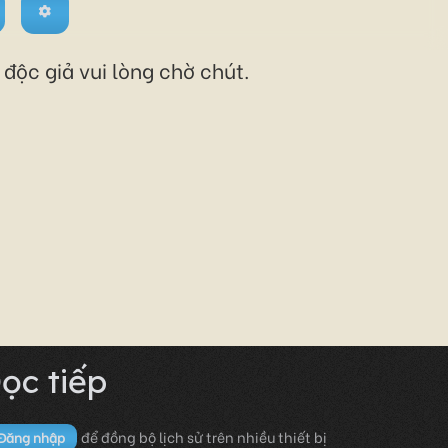
độc giả vui lòng chờ chút.
ọc tiếp
để đồng bộ lịch sử trên nhiều thiết bị
Đăng nhập