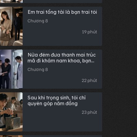
Em trai tổng tài là bạn trai tôi
Chương 8
19 phút
Nửa đêm đưa thanh mai trúc
mã đi khám nam khoa, bạn
trai cũ nhìn chằm chằm: Em
Chương 8
chơi lớn thật đấy?
22 phút
Sau khi trọng sinh, tôi chỉ
quyên góp năm đồng
23 phút