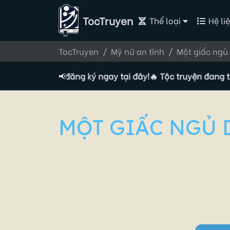
TocTruyen
Thể loại
Hệ liệ
TocTruyen
Mỹ nữ an tĩnh
Một giấc ngủ 
 Tác giả, đăng ký ngay tại đây!
📢
🔥 Tộc truyện đang tuyển Tá
MỘT GIẤC NGỦ 