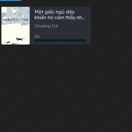
Một giấc ngủ dậy
khiến tôi cảm thấy như
một bà lão.
Chương 114
0%