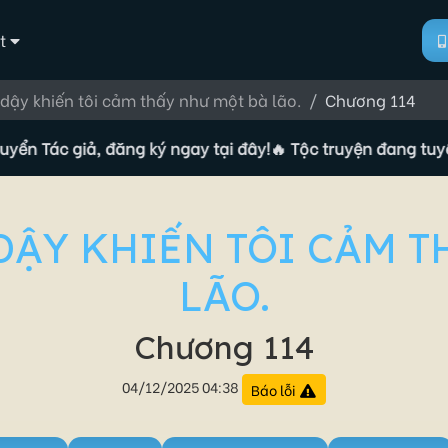
t
dậy khiến tôi cảm thấy như một bà lão.
Chương 114
c giả, đăng ký ngay tại đây!
🔥 Tộc truyện đang tuyển Tác 
DẬY KHIẾN TÔI CẢM T
LÃO.
Chương 114
04/12/2025 04:38
Báo lỗi