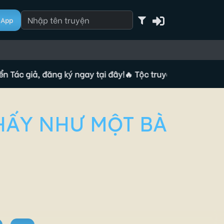
App
giả, đăng ký ngay tại đây!
🔥 Tộc truyện đang tuyển Tác giả
HẤY NHƯ MỘT BÀ