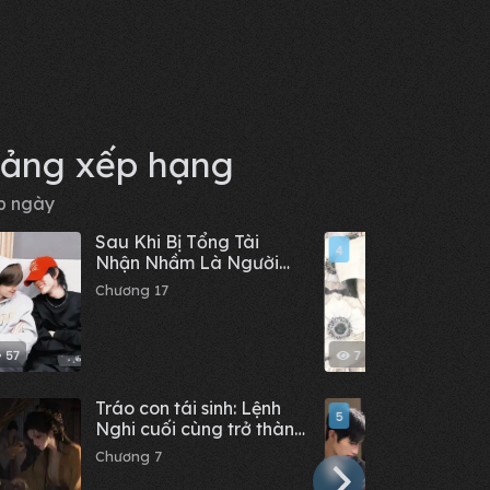
ảng xếp hạng
p ngày
Sau Khi Bị Tổng Tài
Chỉ vì
4
Nhận Nhầm Là Người
99 hà
Yêu Qua Mạng
đều t
Chương 17
Chươn
57
7
Tráo con tái sinh: Lệnh
Bạn t
5
Nghi cuối cùng trở thành
thật 
Thái tử phi
Chương 7
Chươn