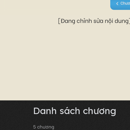
Chươ
[Đang chỉnh sửa nội dung]
Danh sách chương
5
chương