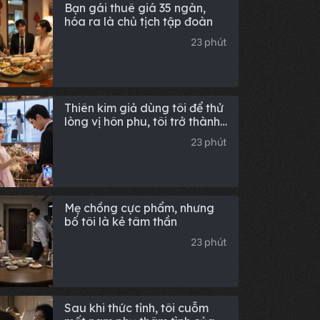
Bạn gái thuê giá 35 ngàn,
hóa ra là chủ tịch tập đoàn
23 phút
Thiên kim giả dùng tôi để thử
lòng vị hôn phu, tôi trở thành
phu nhân tỷ phú còn cô ta lại
23 phút
hối hận
Mẹ chồng cực phẩm, nhưng
bố tôi là kẻ tâm thần
23 phút
Sau khi thức tỉnh, tôi cuỗm