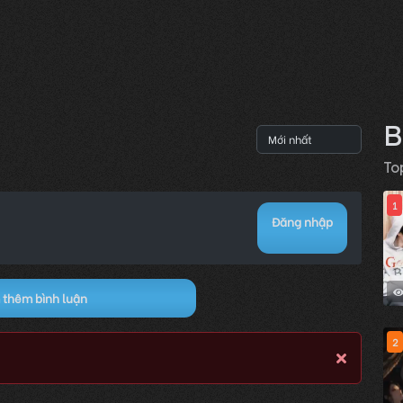
B
To
1
Đăng nhập
thêm bình luận
2