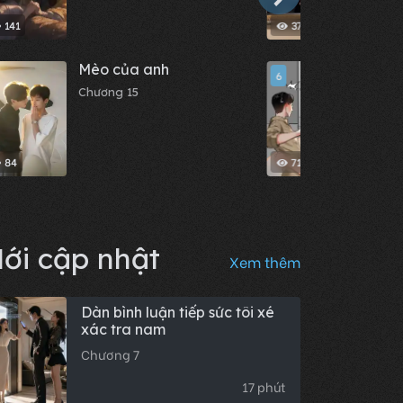
141
372
Mèo của anh
Tiểu
6
thai 
Chương 15
Chươn
84
716
ới cập nhật
Xem thêm
Dàn bình luận tiếp sức tôi xé
xác tra nam
Chương 7
17 phút