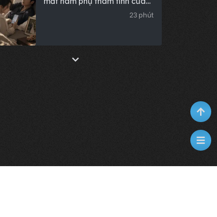
mất nam phụ thâm tình của
nữ chính
23 phút