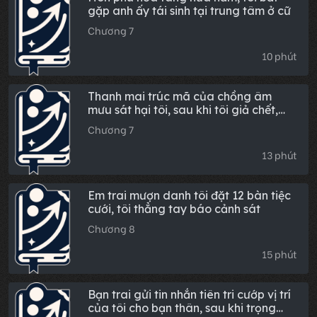
gặp anh ấy tái sinh tại trung tâm ở cữ
Chương 7
10 phút
Thanh mai trúc mã của chồng âm
mưu sát hại tôi, sau khi tôi giả chết,
anh ta khóc lóc thảm thiết
Chương 7
13 phút
Em trai mượn danh tôi đặt 12 bàn tiệc
cưới, tôi thẳng tay báo cảnh sát
Chương 8
15 phút
Bạn trai gửi tin nhắn tiên tri cướp vị trí
của tôi cho bạn thân, sau khi trọng