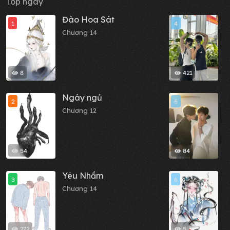
Top ngày
Đào Hoa Sát
N
1
4
Chương 14
C
8
421
Ngáy ngủ
M
2
5
Chương 12
C
54
84
Yêu Nhầm
C
3
6
Chương 14
C
272
5