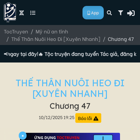
App
TocTruyen
Mỹ nữ an tĩnh
Thế Thân Nuôi Heo Đi [Xuyên Nhanh]
Chương 47
ý ngay tại đây!
📢
🔥 Tộc truyện đang tuyển Tác giả, đăng ký n
THẾ THÂN NUÔI HEO ĐI
[XUYÊN NHANH]
Chương 47
10/12/2025 19:25
Báo lỗi
×