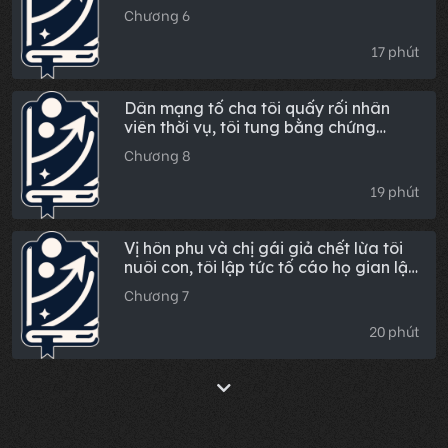
sinh, tôi tự tay thiết kế 'tương lai' cho
Chương 6
họ
17 phút
Dân mạng tố cha tôi quấy rối nhân
viên thời vụ, tôi tung bằng chứng
camera lên nhóm toàn công ty
Chương 8
19 phút
Vị hôn phu và chị gái giả chết lừa tôi
nuôi con, tôi lập tức tố cáo họ gian lận
học thuật
Chương 7
20 phút