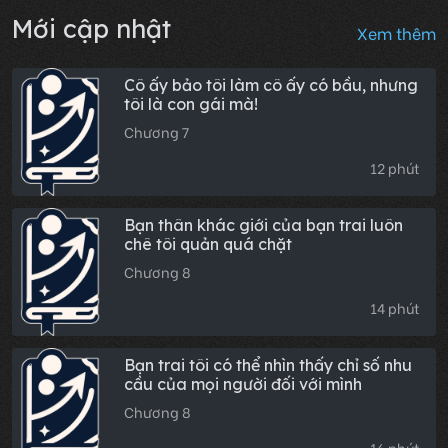
Cột Yêu Nhập Xác: Báo
S
3
6
Thù Cho Con Nuôi Thái
P
Tử Phi
Chương 8
C
0
283
Mới cập nhật
Xem thêm
Cô ấy bảo tôi làm cô ấy có bầu, nhưng
tôi là con gái mà!
Chương 7
12 phút
Bạn thân khác giới của bạn trai luôn
chê tôi quản quá chặt