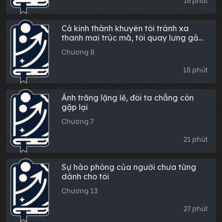
Chương 8
14 phút
Bạn trai tôi có thể nhìn thấy chỉ số nhu
cầu của mọi người đối với mình
Chương 8
16 phút
Cả kinh thành khuyên tôi tránh xa
thanh mai trúc mã, tôi quay lưng gả
cho tiểu bá vương
Chương 8
18 phút
Ánh trăng lặng lẽ, đôi ta chẳng còn
gặp lại
Chương 7