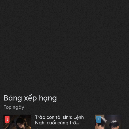
chữa trong cơ thể đã
Chương 157
hoàn toàn tiêu tan.
0%