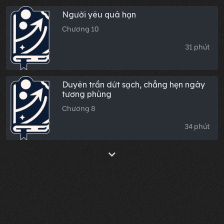
21 phút
Sự hào phóng của người chưa từng
dành cho tôi
Chương 13
27 phút
Người yêu quá hạn
Chương 10
31 phút
Duyên trần dứt sạch, chẳng hẹn ngày
tương phùng
Chương 8
34 phút