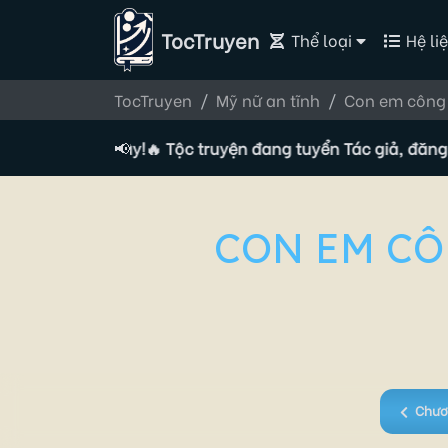
TocTruyen
Thể loại
Hệ liệ
TocTruyen
Mỹ nữ an tĩnh
Con em công 
 ngay tại đây!
🔥 Tộc truyện đang tuyển Tác giả, đăng ký ng
📢
CON EM CÔ
Chươ