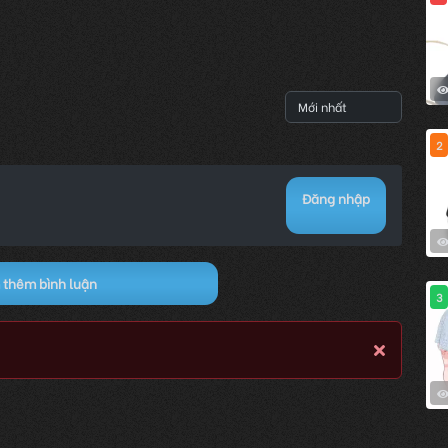
2
Đăng nhập
thêm bình luận
3