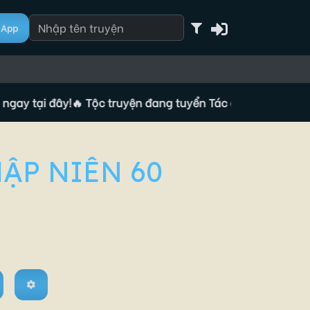
App
 tại đây!
🔥 Tộc truyện đang tuyển Tác giả, đăng ký ngay tạ
ẬP NIÊN 60