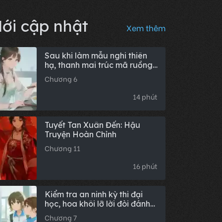
ới cập nhật
Xem thêm
Sau khi làm mẫu nghi thiên
hạ, thanh mai trúc mã ruồng
bỏ ta để cưới người khác đã
Chương 6
hối hận phát điên (Phần hậu
truyện)
14 phút
Tuyết Tan Xuân Đến: Hậu
Truyện Hoàn Chỉnh
Chương 11
16 phút
Kiểm tra an ninh kỳ thi đại
học, hoa khôi lỡ lời đòi đánh
bom điểm thi, tôi trói buộc hệ
Chương 7