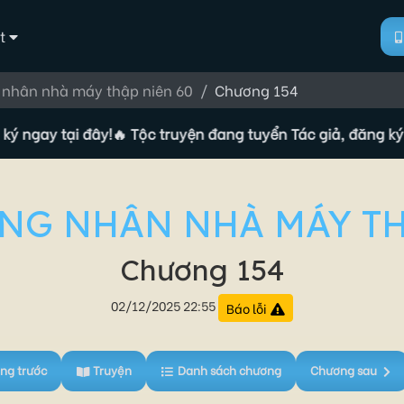
t
nhân nhà máy thập niên 60
Chương 154
ay tại đây!
🔥 Tộc truyện đang tuyển Tác giả, đăng ký ngay
NG NHÂN NHÀ MÁY TH
Chương 154
02/12/2025 22:55
Báo lỗi
ng trước
Truyện
Danh sách chương
Chương sau