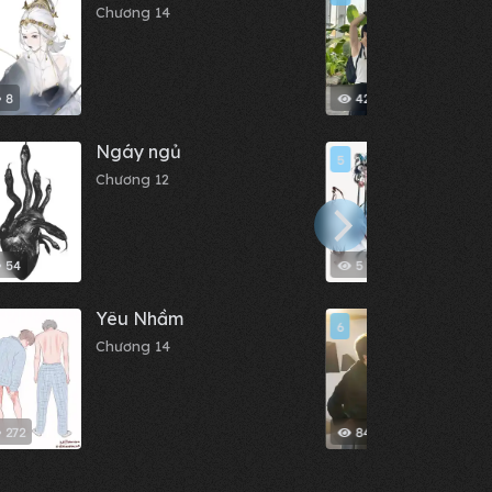
Chương 14
Chươn
8
421
Ngáy ngủ
Cốt 
5
Chương 12
Chươn
54
5
Yêu Nhầm
Mèo 
6
Chương 14
Chươn
272
84