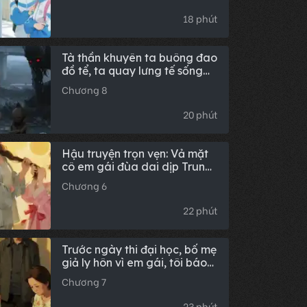
thống nguyện ước để toại
nguyện cho cô ta
18 phút
Tà thần khuyên ta buông đao
đồ tể, ta quay lưng tế sống
toàn khu
Chương 8
20 phút
Hậu truyện trọn vẹn: Vả mặt
cô em gái đùa dai dịp Trung
thu
Chương 6
22 phút
Trước ngày thi đại học, bố mẹ
giả ly hôn vì em gái, tôi báo
cảnh sát tội bỏ rơi
Chương 7
23 phút