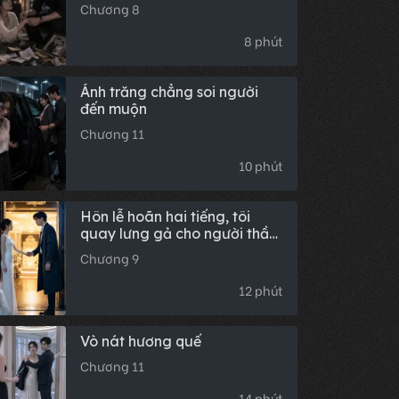
Chương 8
8 phút
Ánh trăng chẳng soi người
đến muộn
Chương 11
10 phút
Hôn lễ hoãn hai tiếng, tôi
quay lưng gả cho người thầm
yêu mình 18 năm
Chương 9
12 phút
Vò nát hương quế
Chương 11
14 phút