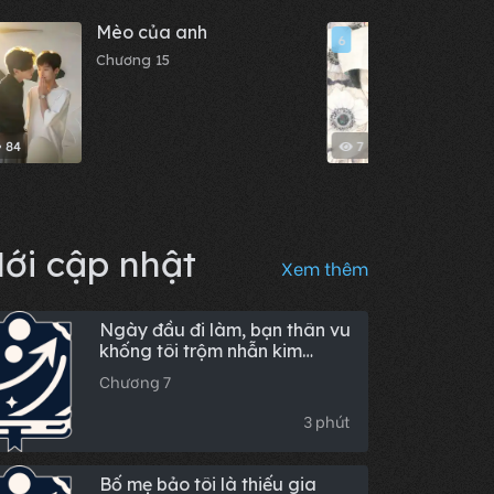
Mèo của anh
Chỉ vì
6
99 hà
Chương 15
đều t
Chươn
84
7
ới cập nhật
Xem thêm
Ngày đầu đi làm, bạn thân vu
khống tôi trộm nhẫn kim
cương, tôi đòi báo cảnh sát,
Chương 7
nó liền hoảng loạn
3 phút
Bố mẹ bảo tôi là thiếu gia