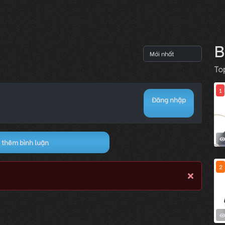
B
To
1
Đăng nhập
thêm bình luận
2