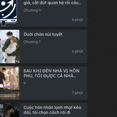
giả, cắt đứt quan hệ rồi các
người khóc cái gì?
Chương 9
4 phút
Dưới chân núi tuyết
Chương 7
6 phút
SAU KHI ĐẾN NHÀ VỊ HÔN
PHU, TÔI ĐƯỢC CẢ NHÀ
CƯNG CHIỀU
9
7 phút
Cuộc hôn nhân lạnh nhạt kéo
dài, tôi chọn cách rời đi