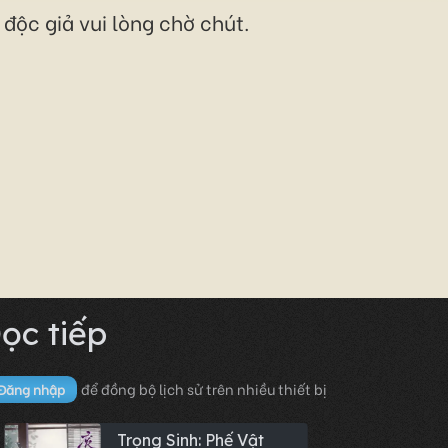
độc giả vui lòng chờ chút.
ọc tiếp
để đồng bộ lịch sử trên nhiều thiết bị
Đăng nhập
Trọng Sinh: Phế Vật