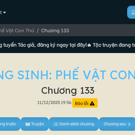
t
Phế Vật Con Thứ
Chương 133
 Tác giả, đăng ký ngay tại đây!
🔥 Tộc truyện đang tuyển Tá
G SINH: PHẾ VẬT CO
Chương 133
11/12/2025 19:56
Báo lỗi
ng trước
Truyện
Danh sách chương
Chương sau