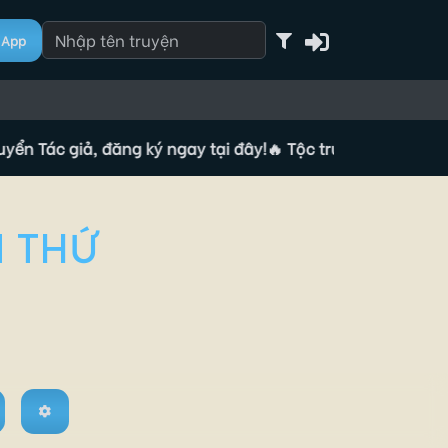
App
c giả, đăng ký ngay tại đây!
🔥 Tộc truyện đang tuyển Tác 
N THỨ