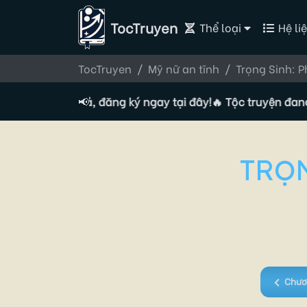
TocTruyen
Thể loại
Hệ liệ
TocTruyen
Mỹ nữ an tĩnh
Trọng Sinh: 
yển Tác giả, đăng ký ngay tại đây!
📢
🔥 Tộc truyện đang tuyển
TRỌN
Chươ