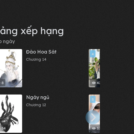
ảng xếp hạng
p ngày
Đào Hoa Sát
Nhật
4
Chương 14
Chươn
8
421
Ngáy ngủ
Sau K
5
Nhận
Chương 12
Yêu 
Chươn
54
57