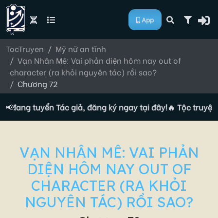
App
TocTruyen
Mỹ nữ an tĩnh
Vạn Nhân Mê: Vai phản diện hôm nay out of
character (ra khỏi nguyên tác) rồi sao?
Chương 72
n đang tuyển Tác giả, đăng ký ngay tại đây!
📢
🔥 Tộc truyện 
VẠN NHÂN MÊ: VAI PHẢN
DIỆN HÔM NAY OUT OF
CHARACTER (RA KHỎI
NGUYÊN TÁC) RỒI SAO?