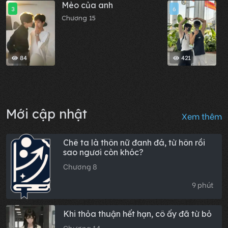
Mèo của anh
N
3
6
Chương 15
C
84
421
Mới cập nhật
Xem thêm
Chê ta là thôn nữ đanh đá, từ hôn rồi
sao ngươi còn khóc?
Chương 8
9 phút
Khi thỏa thuận hết hạn, cô ấy đã từ bỏ