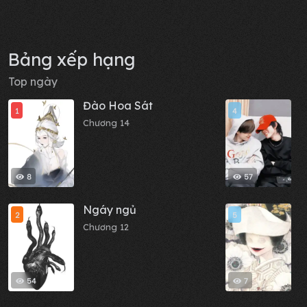
Bảng xếp hạng
Top ngày
Đào Hoa Sát
S
1
4
N
Chương 14
Y
C
8
57
Ngáy ngủ
C
2
5
c
Chương 12
x
C
t
54
7