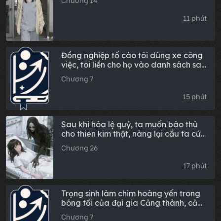
Chương 14
11 phút
Đồng nghiệp tố cáo tôi dùng xe công
việc, tôi liền cho họ vào danh sách sa
thải
Chương 7
15 phút
Sau khi hóa lệ quỷ, ta muốn báo thù
cho thiên kim thật, nàng lại cầu ta cứu
kẻ giả mạo đã hại mình
Chương 26
17 phút
Trọng sinh làm chim hoàng yến trong
bóng tối của đại gia Cảng thành, cả
nhà hối hận không kịp
Chương 7