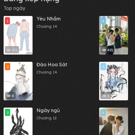
Top ngày
Yêu Nhầm
N
1
4
Chương 14
C
272
421
Đào Hoa Sát
C
2
5
Chương 14
C
8
5
Ngáy ngủ
M
3
6
Chương 12
C