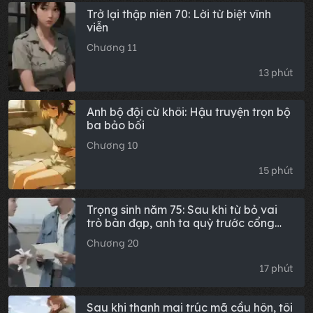
Trở lại thập niên 70: Lời từ biệt vĩnh
viễn
Chương 11
13 phút
Anh bộ đội cừ khôi: Hậu truyện trọn bộ
ba bảo bối
Chương 10
15 phút
Trọng sinh năm 75: Sau khi từ bỏ vai
trò bàn đạp, anh ta quỳ trước cổng
Đại học Bắc Kinh cầu xin tôi tái hợp
Chương 20
17 phút
Sau khi thanh mai trúc mã cầu hôn, tôi