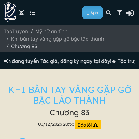
App
TocTruyen
Mỹ nữ an tĩnh
Khi bàn tay vàng gặp gỡ bậc lão thành
Chương 83
yện đang tuyển Tác giả, đăng ký ngay tại đây!
📢
🔥 Tộc truyệ
KHI BÀN TAY VÀNG GẶP GỠ
BẬC LÃO THÀNH
Chương 83
03/12/2025 20:55
Báo lỗi