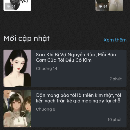
54
84
Mới cập nhật
Xem thêm
Sau Khi Bị Vợ Nguyền Rủa, Mỗi Bữa
Cơm Của Tôi Đều Có Kim
Chương 14
7 phút
Dân mạng bảo tôi là thiên kim thật, tôi
liền vạch trần kẻ giả mạo ngay tại chỗ
Chương 8
10 phút