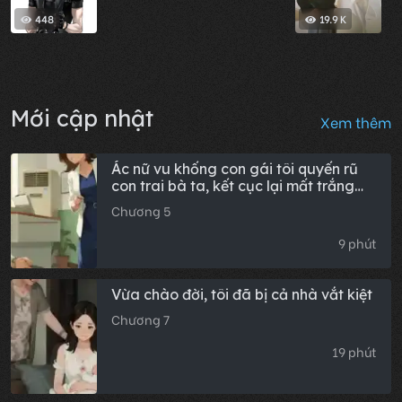
448
19.9 K
Mới cập nhật
Xem thêm
Ác nữ vu khống con gái tôi quyến rũ
con trai bà ta, kết cục lại mất trắng
tất cả (Toàn văn)
Chương 5
9 phút
Vừa chào đời, tôi đã bị cả nhà vắt kiệt
Chương 7
19 phút