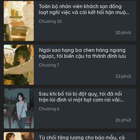
Toàn bộ nhân viên khách sạn đồng
loạt nghỉ việc và cái kết hối hận muộn
màng
Chương 10
20 phút
Ngôi sao hạng ba chen hàng ngang
ngược, tôi biến cậu ta thành đỉnh lưu
Chương 7
23 phút
Sau khi bố tôi bị đột quỵ, tôi đã nổi
trận lôi đình vì một hạt cơm rơi vãi:
Hậu truyện đầy đủ
Chương 6
26 phút
Từ chối tăng lương cho bảo mẫu, cả