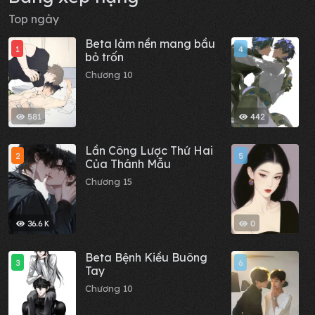
Top ngày
Beta làm nền mang bầu
M
1
4
bỏ trốn
đ
Chương 10
C
581
442
Lần Công Lược Thứ Hai
S
2
5
Của Thánh Mẫu
R
T
Chương 15
C
36.6 K
0
Beta Bệnh Kiều Buông
M
3
6
Tay
C
Chương 10