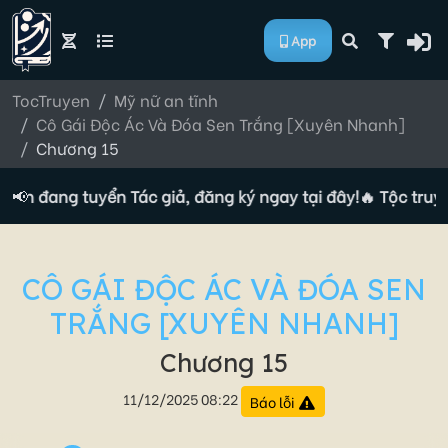
App
TocTruyen
Mỹ nữ an tĩnh
Cô Gái Độc Ác Và Đóa Sen Trắng [Xuyên Nhanh]
Chương 15
yện đang tuyển Tác giả, đăng ký ngay tại đây!
📢
🔥 Tộc truyệ
CÔ GÁI ĐỘC ÁC VÀ ĐÓA SEN
TRẮNG [XUYÊN NHANH]
Chương 15
11/12/2025 08:22
Báo lỗi