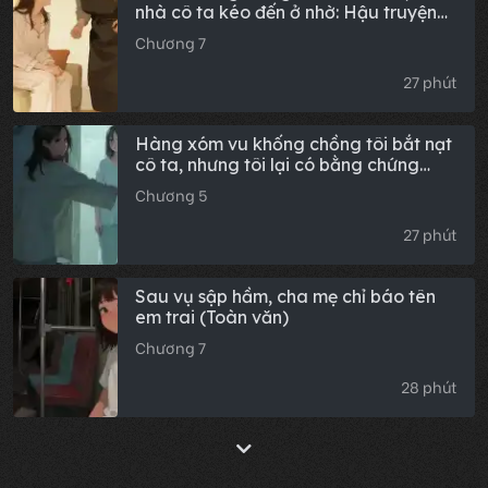
nhà cô ta kéo đến ở nhờ: Hậu truyện
đầy đủ
Chương 7
27 phút
Hàng xóm vu khống chồng tôi bắt nạt
cô ta, nhưng tôi lại có bằng chứng
(Toàn văn)
Chương 5
27 phút
Sau vụ sập hầm, cha mẹ chỉ báo tên
em trai (Toàn văn)
Chương 7
28 phút