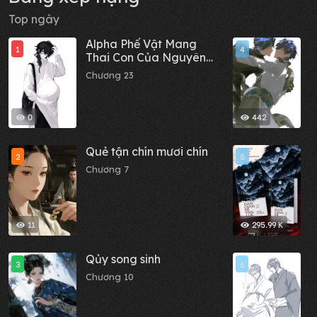
Top ngày
Alpha Phế Vật Mang
M
1
4
Thai Con Của Nguyên
đ
Soái Đế Quốc
Chương 23
C
0
442
Quẻ tận chín mươi chín
D
2
5
-
Chương 7
C
M
11
295.99 K
Qủy song sinh
A
3
6
t
Chương 10
C