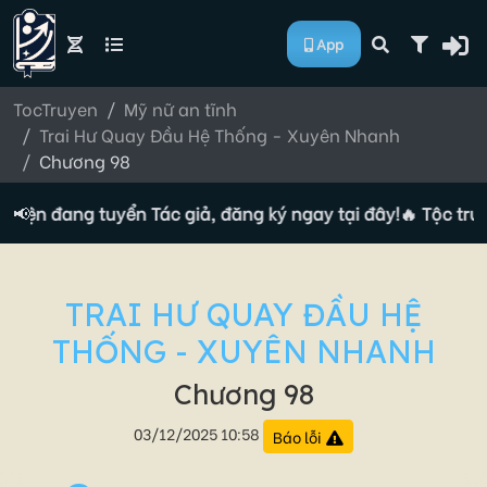
App
TocTruyen
Mỹ nữ an tĩnh
Trai Hư Quay Đầu Hệ Thống - Xuyên Nhanh
Chương 98
uyện đang tuyển Tác giả, đăng ký ngay tại đây!
📢
🔥 Tộc truy
TRAI HƯ QUAY ĐẦU HỆ
THỐNG - XUYÊN NHANH
Chương 98
03/12/2025 10:58
Báo lỗi