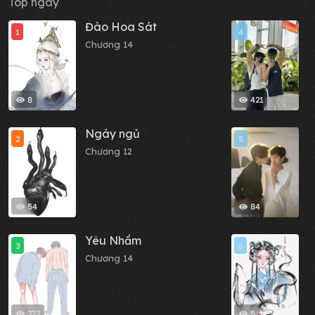
Top ngày
Đào Hoa Sát
N
1
4
Chương 14
C
8
421
Ngáy ngủ
M
2
5
Chương 12
C
54
84
Yêu Nhầm
C
3
6
Chương 14
C
272
5