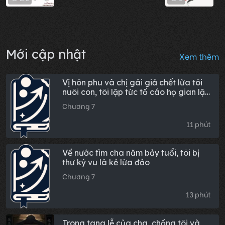
Mới cập nhật
Xem thêm
Vị hôn phu và chị gái giả chết lừa tôi
nuôi con, tôi lập tức tố cáo họ gian lận
học thuật
Chương 7
11 phút
Về nước tìm cha năm bảy tuổi, tôi bị
thư ký vu là kẻ lừa đảo
Chương 7
13 phút
Trong tang lễ của cha, chồng tôi và