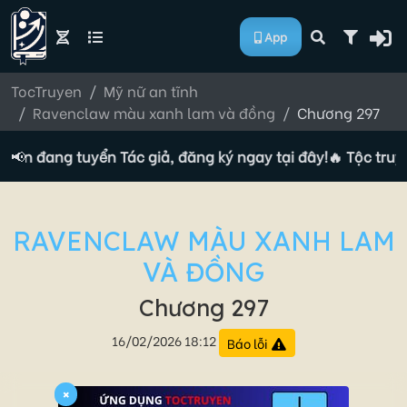
App
TocTruyen
Mỹ nữ an tĩnh
Ravenclaw màu xanh lam và đồng
Chương 297
uyện đang tuyển Tác giả, đăng ký ngay tại đây!
📢
🔥 Tộc truyệ
RAVENCLAW MÀU XANH LAM
VÀ ĐỒNG
Chương 297
16/02/2026 18:12
Báo lỗi
×