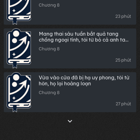
cùng phòng đại học bảo tôi mau chạy
Chương 8
trốn đi!
23 phút
Mang thai sáu tuần bắt quả tang
chồng ngoại tình, tôi từ bỏ cả anh ta
lẫn đứa trẻ
Chương 8
25 phút
Vừa vào cửa đã bị hạ uy phong, tôi từ
hôn, họ lại hoảng loạn
Chương 8
27 phút