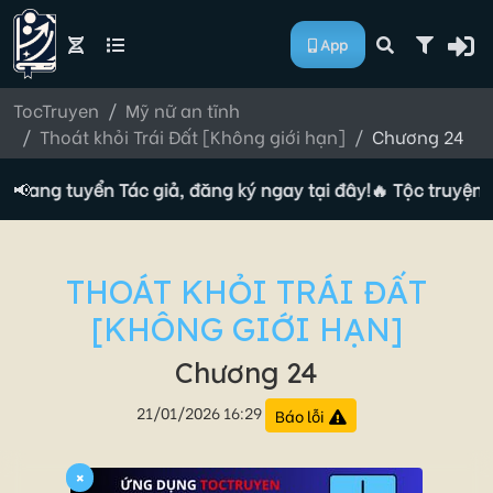
App
TocTruyen
Mỹ nữ an tĩnh
Thoát khỏi Trái Đất [Không giới hạn]
Chương 24
 đang tuyển Tác giả, đăng ký ngay tại đây!
📢
🔥 Tộc truyện đ
THOÁT KHỎI TRÁI ĐẤT
[KHÔNG GIỚI HẠN]
Chương 24
21/01/2026 16:29
Báo lỗi
×