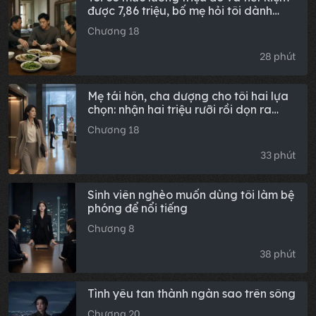
được 7,86 triệu, bố mẹ hỏi tôi dành
dụm được bao nhiêu, tôi buột miệng
Chương 18
nói mười hai, mười ba vạn, không ngờ
4 ngày sau, gia đình tám người của
28 phút
anh trai đã kéo đến tận cửa nhà tôi.
Mẹ tái hôn, cha dượng cho tôi hai lựa
chọn: nhận hai triệu rưỡi rồi dọn ra
ngoài, hoặc ở lại nhà để phụng dưỡng
Chương 18
ông ta đến cuối đời. Tôi nhận tiền,
chẳng ngoảnh đầu rời đi.
33 phút
Sinh viên nghèo muốn dùng tôi làm bệ
phóng để nổi tiếng
Chương 8
38 phút
Tình yêu tan thành ngàn sao trên sông
Chương 20