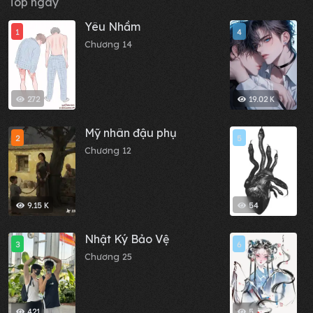
Top ngày
Yêu Nhầm
B
1
4
đ
Chương 14
m
C
c
272
19.02 K
Mỹ nhân đậu phụ
N
2
5
Chương 12
C
9.15 K
54
Nhật Ký Bảo Vệ
C
3
6
Chương 25
C
421
5