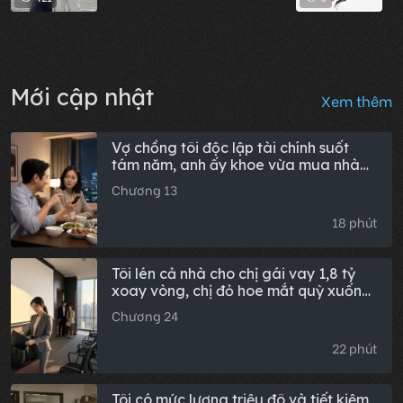
Mới cập nhật
Xem thêm
Vợ chồng tôi độc lập tài chính suốt
tám năm, anh ấy khoe vừa mua nhà
cho em gái, đêm đó tôi chuyển ngay
Chương 13
5,8 triệu vào tài khoản mẹ đẻ, một
năm sau bố chồng phẫu thuật cần
18 phút
tiền, nghe bác sĩ báo giá anh ấy sững
sờ.
Tôi lén cả nhà cho chị gái vay 1,8 tỷ
xoay vòng, chị đỏ hoe mắt quỳ xuống
thề sẽ trả, 6 năm sau chị có khối tài sản
Chương 24
trăm tỷ, tôi gọi điện hỏi vay 450 triệu
lúc khẩn cấp, chị chỉ buông đúng sáu
22 phút
chữ
Tôi có mức lương triệu đô và tiết kiệm