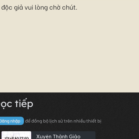
độc giả vui lòng chờ chút.
ọc tiếp
để đồng bộ lịch sử trên nhiều thiết bị
Đăng nhập
Xuyên Thành Giáo