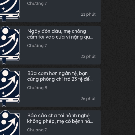
hàng, tôi trực tiếp lật tung cả
Chương 7
tổ dự án
21 phút
Ngày đón dâu, mẹ chồng
cấm tôi vào cửa vì nặng quá
trăm cân
Chương 7
23 phút
Bữa cơm hơn ngàn tệ, bạn
cùng phòng chỉ trả 23 tệ để
đuổi khéo, tiểu thư đây không
Chương 8
nhịn nữa
26 phút
Báo cáo cha tôi hành nghề
không phép, mẹ cô bệnh nằm
đó, cô khóc cái gì?
Chương 7