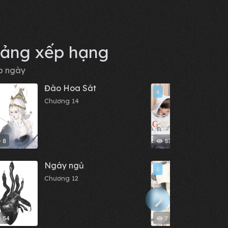
ảng xếp hạng
p ngày
Đào Hoa Sát
Sau K
4
Nhận
Chương 14
Yêu 
Chươn
8
57
Ngáy ngủ
Chỉ vì
5
99 hà
Chương 12
đều t
Chươn
54
7