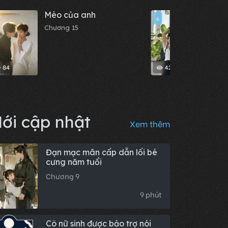
Mèo của anh
Nhật
6
Chương 15
Chươn
84
421
ới cập nhật
Xem thêm
Đạn mạc mãn cấp dẫn lối bé
cưng năm tuổi
Chương 9
9 phút
Cô nữ sinh được bảo trợ nói