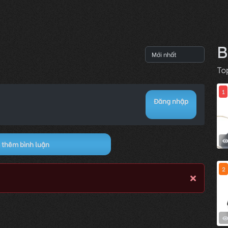
B
To
1
Đăng nhập
thêm bình luận
2