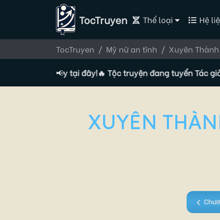
TocTruyen
Thể loại
Hệ liệ
TocTruyen
Mỹ nữ an tĩnh
Xuyên Thành 
ăng ký ngay tại đây!
📢
🔥 Tộc truyện đang tuyển Tác giả, đăng
XUYÊN THÀN
Chươ