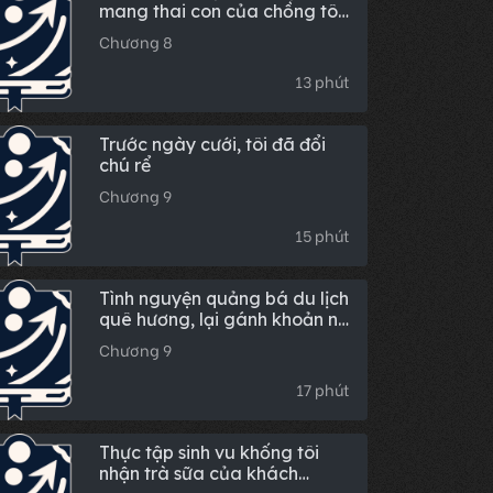
mang thai con của chồng tôi,
nhưng anh ấy vốn vô sinh
Chương 8
13 phút
Trước ngày cưới, tôi đã đổi
chú rể
Chương 9
15 phút
Tình nguyện quảng bá du lịch
quê hương, lại gánh khoản nợ
triệu đô
Chương 9
17 phút
Thực tập sinh vu khống tôi
nhận trà sữa của khách