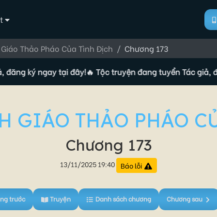
t
Giáo Thảo Pháo Của Tình Địch
Chương 173
 ký ngay tại đây!
🔥 Tộc truyện đang tuyển Tác giả, đăng ký
H GIÁO THẢO PHÁO CỦ
Chương 173
13/11/2025 19:40
Báo lỗi
ng trước
Truyện
Danh sách chương
Chương sau