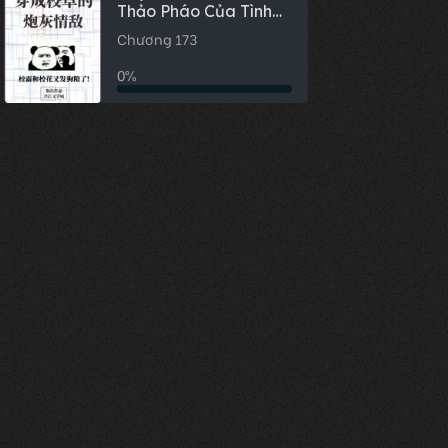
Thảo Pháo Của Tình
Địch
Chương 173
0%