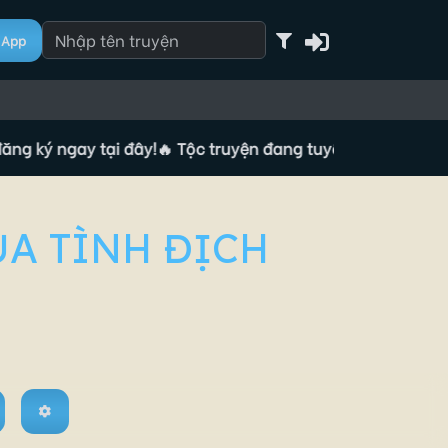
App
 ngay tại đây!
🔥 Tộc truyện đang tuyển Tác giả, đăng ký ng
A TÌNH ĐỊCH