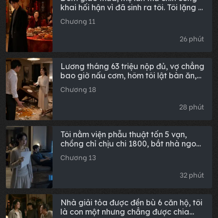
khai hối hận vì đã sinh ra tôi. Tôi lặng lẽ
thu dọn hành lý rời đi, bà lạnh lùng nói:
Chương 11
'Đi là tốt, bớt được một kẻ ăn không
ngồi rồi!' Hôm sau, khi phát hiện trong
26 phút
thẻ chỉ còn đúng 215 tệ, cả nhà đều
cuống cuồng.
Lương tháng 63 triệu nộp đủ, vợ chẳng
bao giờ nấu cơm, hôm tôi lật bàn ăn,
cô ấy thản nhiên nói: Mẹ anh mỗi
Chương 18
tháng chỉ đưa 800 tiền ăn, còn chẳng
đủ tôi mua rau.
28 phút
Tôi nằm viện phẫu thuật tốn 5 vạn,
chồng chỉ chịu chi 1800, bắt nhà ngoại
bù vào. Một năm sau mẹ chồng phẫu
Chương 13
thuật cần 75 vạn, tôi chuyển cho anh
ta đúng 1800, còn lại tự lo liệu
32 phút
Nhà giải tỏa được đền bù 6 căn hộ, tôi
là con một nhưng chẳng được chia