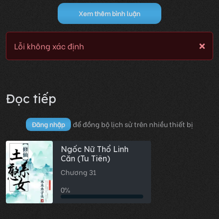
Xem thêm bình luận
Lỗi không xác định
Đọc tiếp
để đồng bộ lịch sử trên nhiều thiết bị
Đăng nhập
Ngốc Nữ Thổ Linh
Căn (Tu Tiên)
Chương 31
0%