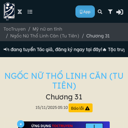
App
TocTruyen
Mỹ nữ an tĩnh
Ngốc Nữ Thổ Linh Căn (Tu Tiên)
Chương 31
yện đang tuyển Tác giả, đăng ký ngay tại đây!
📢
🔥 Tộc truyện
NGỐC NỮ THỔ LINH CĂN (TU
TIÊN)
Chương 31
15/11/2025 05:10
Báo lỗi
×