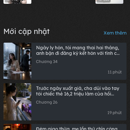
Mới cập nhật
Xem thêm
Ngày ly hôn, tôi mang thai hai tháng,
anh bận đi đăng ký kết hôn với tình cũ
nên chẳng thèm đọc thỏa thuận mà ký
Chương 34
tên ngay; 11 năm sau, tại lễ tốt nghiệp
của con trai, anh nhìn gương mặt
11 phút
giống hệt mình của thằng bé mà chết
lặng tại chỗ.
Trước ngày xuất giá, cha dúi vào tay
tôi chiếc thẻ 16,2 triệu làm của hồi
môn, tôi quay lưng gửi tiết kiệm kỳ hạn
Chương 26
13 năm. Chồng mới cưới tự ý lấy thẻ
mua siêu xe cho em gái, kết quả là khi
19 phút
quẹt thẻ, nhân viên bán hàng đã gọi
điện cho tôi.
Đêm giao thừa, mẹ lần thứ chín công