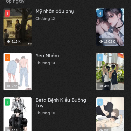
Top ngày
Mỹ nhân đậu phụ
B
1
4
đ
Chương 12
m
C
c
9.15 K
19.02 K
Yêu Nhầm
N
2
5
Chương 14
C
272
421
Beta Bệnh Kiều Buông
B
3
6
Tay
b
Chương 10
C
448
581