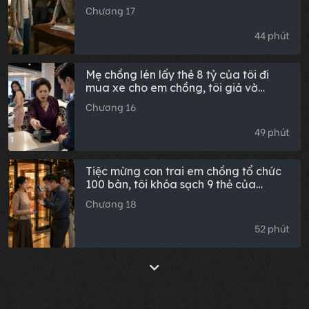
căn nào, đành âm thầm dọn đi cùng
Chương 17
chồng con. 8 ngày sau, văn phòng giải
tỏa tìm đến: cả 6 căn hộ đều bị phong
44 phút
tỏa, bố mẹ cầu xin tôi quay về cứu
vãn.
Mẹ chồng lén lấy thẻ 8 tỷ của tôi đi
mua xe cho em chồng, tôi giả vờ
không biết rồi báo mất, bà gọi 119
Chương 16
cuộc điện thoại điên cuồng khi quẹt
thẻ thất bại
49 phút
Tiệc mừng con trai em chồng tổ chức
100 bàn, tôi khóa sạch 9 thẻ của
chồng khiến anh ta cuống cuồng giục
Chương 18
trả tiền, tôi đáp: Đó có phải con ông
đâu?
52 phút