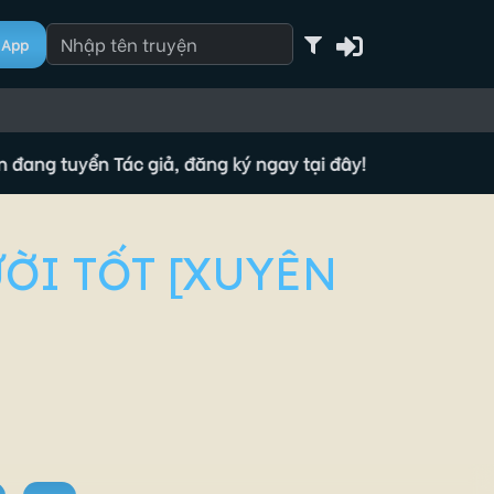
App
tuyển Tác giả, đăng ký ngay tại đây!
🔥 Tộc truyện đang tu
ƯỜI TỐT [XUYÊN