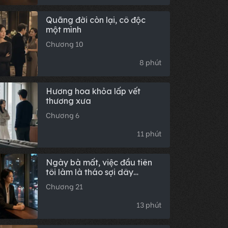
Quãng đời còn lại, cô độc
một mình
Chương 10
8 phút
Hương hoa khỏa lấp vết
thương xưa
Chương 6
11 phút
Ngày bà mất, việc đầu tiên
tôi làm là tháo sợi dây
chuyền của bà.
Chương 21
13 phút