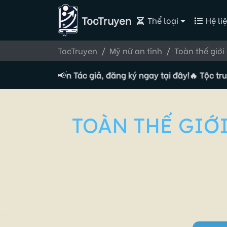
TocTruyen
Thể loại
Hệ liệ
TocTruyen
Mỹ nữ an tĩnh
Toàn thế giới
 đang tuyển Tác giả, đăng ký ngay tại đây!
📢
🔥 Tộc truyện đa
TOÀN THẾ GIỚI