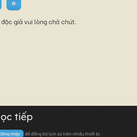
độc giả vui lòng chờ chút.
ọc tiếp
để đồng bộ lịch sử trên nhiều thiết bị
Đăng nhập