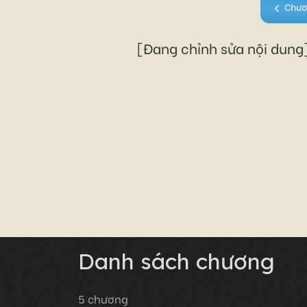
Chươ
[Đang chỉnh sửa nội dung]
Danh sách chương
5
chương