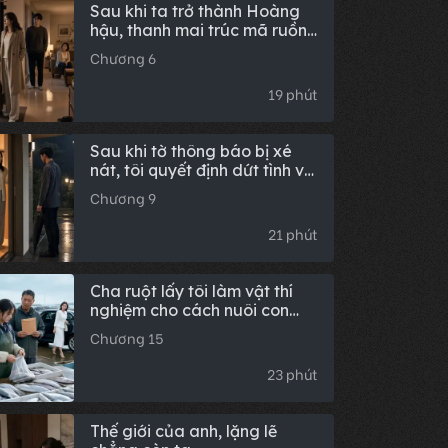
Sau khi ta trở thành Hoàng
hậu, thanh mai trúc mã ruồng
bỏ ta để cưới người khác đã
Chương 6
hối hận phát điên
19 phút
Sau khi tờ thông báo bị xé
nát, tôi quyết định dứt tình với
họ
Chương 9
21 phút
Cha ruột lấy tôi làm vật thí
nghiệm cho cách nuôi con
nghèo khổ, mười tám năm
Chương 15
sau tôi xé nát kịch bản hào
môn
23 phút
Thế giới của anh, lặng lẽ