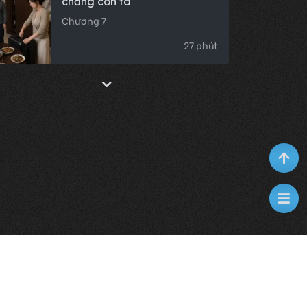
chẳng còn ta
Chương 7
27 phút