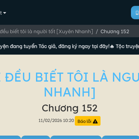
t
 đều biết tôi là người tốt [Xuyên Nhanh]
Chương 152
ng tuyển Tác giả, đăng ký ngay tại đây!
🔥 Tộc truyện đang 
 ĐỀU BIẾT TÔI LÀ NG
NHANH]
Chương 152
11/02/2026 10:20
Báo lỗi