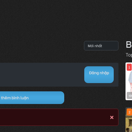
B
To
1
Đăng nhập
thêm bình luận
2