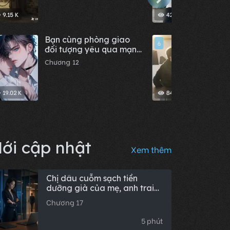
9.15 K
421
Bạn cùng phòng giao
Mèo 
6
đối tượng yêu qua mạng
Chươn
dính người của cậu ấy
Chương 12
cho tôi
19.02 K
84
ới cập nhật
Xem thêm
Chị dâu cuỗm sạch tiền
dưỡng già của mẹ, anh trai
đòi nhẫn nhịn, tôi thẳng tay
Chương 17
kiện ra tòa
5 phút