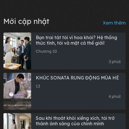
Mới cập nhật
Xem thêm
Bạn trai tát tôi vì hoa khôi? Hệ thống
thức tỉnh, tôi vả mặt cả thế giới!
Chương 10
3 phút
KHÚC SONATA RUNG ĐỘNG MÙA HÈ
13
4 phút
Sau khi thoát khỏi xiềng xích, tôi trở
thành ánh sáng của chính mình