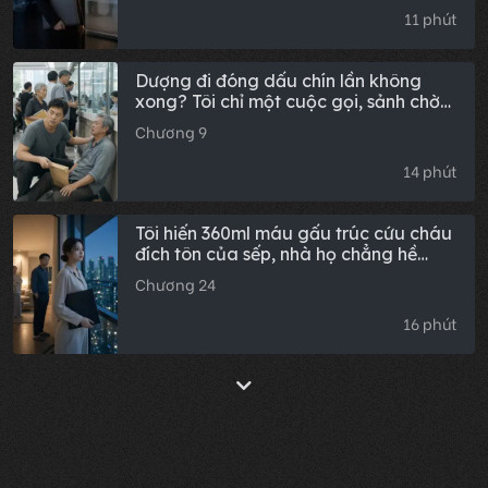
11 phút
Dượng đi đóng dấu chín lần không
xong? Tôi chỉ một cuộc gọi, sảnh chờ
đã chật kín người.
Chương 9
14 phút
Tôi hiến 360ml máu gấu trúc cứu cháu
đích tôn của sếp, nhà họ chẳng hề
đoái hoài, 2 năm sau cháu ông ta cần
Chương 24
truyền máu gấp, cả nhà họ gọi cho tôi
tám mươi cuộc, tôi chỉ đáp lại 4 chữ
16 phút