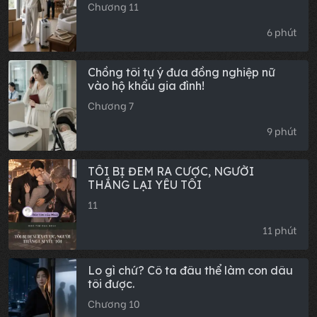
Chương 11
6 phút
Chồng tôi tự ý đưa đồng nghiệp nữ
vào hộ khẩu gia đình!
Chương 7
9 phút
TÔI BỊ ĐEM RA CƯỢC, NGƯỜI
THẮNG LẠI YÊU TÔI
11
11 phút
Lo gì chứ? Cô ta đâu thể làm con dâu
tôi được.
Chương 10