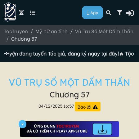
App
TocTruyen
Mỹ nữ an tĩnh
Vũ Trụ Số Một Dấm Thần
Chương 57
truyện đang tuyển Tác giả, đăng ký ngay tại đây!
📢
🔥 Tộc tr
VŨ TRỤ SỐ MỘT DẤM THẦN
Chương 57
04/12/2025 16:57
Báo lỗi
×