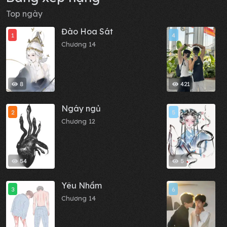
Top ngày
Đào Hoa Sát
N
1
4
Chương 14
C
8
421
Ngáy ngủ
C
2
5
Chương 12
C
54
5
Yêu Nhầm
M
3
6
Chương 14
C