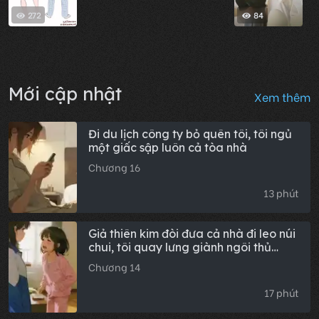
272
84
Mới cập nhật
Xem thêm
Đi du lịch công ty bỏ quên tôi, tôi ngủ
một giấc sập luôn cả tòa nhà
Chương 16
13 phút
Giả thiên kim đòi đưa cả nhà đi leo núi
chui, tôi quay lưng giành ngôi thủ
khoa tỉnh: Hậu truyện trọn bộ
Chương 14
17 phút