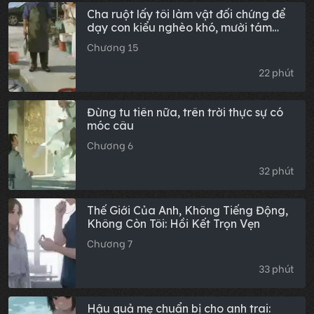
Cha ruột lấy tôi làm vật đối chứng để
dạy con kiểu nghèo khó, mười tám
năm sau tôi xé nát kịch bản hào môn
Chương 15
22 phút
Đừng tu tiên nữa, trên trời thực sự có
móc câu
Chương 6
32 phút
Thế Giới Của Anh, Không Tiếng Động,
Không Còn Tôi: Hồi Kết Trọn Vẹn
Chương 7
33 phút
Hậu quả mẹ chuẩn bị cho anh trai: