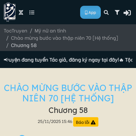
App
TocTruyen
Mỹ nữ an tĩnh
Chào mừng bước vào thập niên 70 [Hệ thống]
Chương 58
 truyện đang tuyển Tác giả, đăng ký ngay tại đây!
📢
🔥 Tộc t
CHÀO MỪNG BƯỚC VÀO THẬP
NIÊN 70 [HỆ THỐNG]
Chương 58
25/11/2025 15:46
Báo lỗi