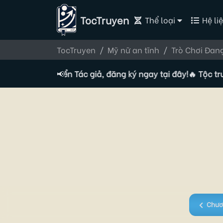
TocTruyen
Thể loại
Hệ liệ
TocTruyen
Mỹ nữ an tĩnh
Trò Chơi Đang
 đang tuyển Tác giả, đăng ký ngay tại đây!
📢
🔥 Tộc truyện đ
Chươ