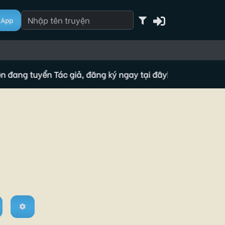
App
 tuyển Tác giả, đăng ký ngay tại đây!
🔥 Tộc truyện đang tu