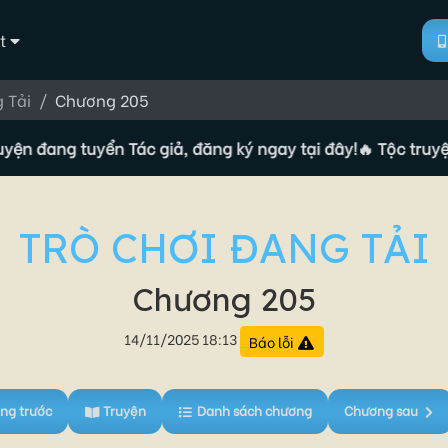
t
 Tải
Chương 205
ang tuyển Tác giả, đăng ký ngay tại đây!
🔥 Tộc truyện đang
TRÒ CHƠI ĐANG TẢI
Chương 205
14/11/2025 18:13
Báo lỗi
ng trước
Truyện
Danh sách chương
Chương sau