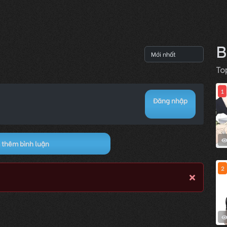
B
To
1
Đăng nhập
thêm bình luận
2