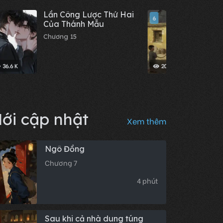
Lần Công Lược Thứ Hai
Mỹ n
6
Của Thánh Mẫu
Chươn
Chương 15
36.6 K
20.28 K
ới cập nhật
Xem thêm
Ngô Đồng
Chương 7
4 phút
Sau khi cả nhà dung túng