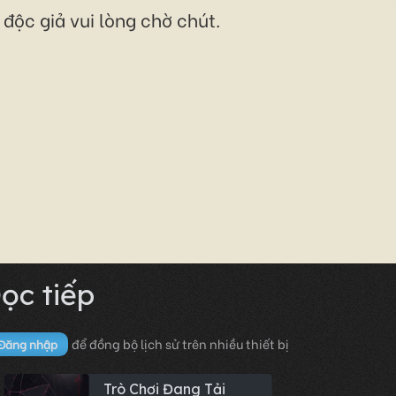
độc giả vui lòng chờ chút.
ọc tiếp
để đồng bộ lịch sử trên nhiều thiết bị
Đăng nhập
Trò Chơi Đang Tải