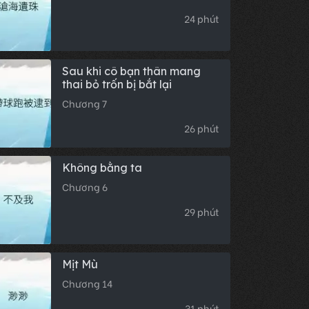
24 phút
Sau khi cô bạn thân mang
thai bỏ trốn bị bắt lại
Chương 7
26 phút
Không bằng ta
Chương 6
29 phút
Mịt Mù
Chương 14
31 phút