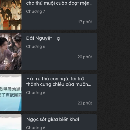
cho thứ muội cướp đoạt mệnh
cách phú quý của ta
Chương 7
17 phút
Đài Nguyệt Hạ
Chương 6
20 phút
Hát ru thú con ngủ, tôi trở
thành cưng chiều của muôn
loài
Chương 6
23 phút
Ngọc sót giữa biển khơi
Chương 6