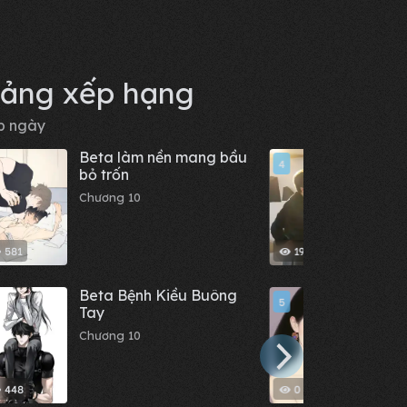
ảng xếp hạng
p ngày
Beta làm nền mang bầu
Mèo 
4
bỏ trốn
Chươn
Chương 10
581
19.9 K
Beta Bệnh Kiều Buông
Sau K
5
Tay
Rủa,
Tôi Đ
Chương 10
Chươn
448
0