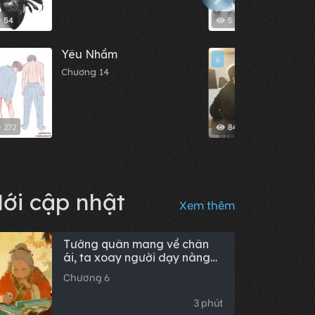
54
5
Yêu Nhầm
Mèo 
6
Chương 14
Chươn
272
84
ới cập nhật
Xem thêm
Tướng quân mang về chân
ái, ta xoay người dạy nàng
ta chơi bài
Chương 6
3 phút