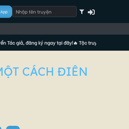
App
giả, đăng ký ngay tại đây!
🔥 Tộc truyện đang tuyển Tác gi
MỘT CÁCH ĐIÊN