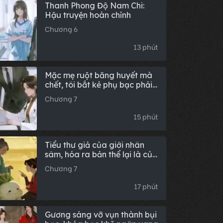
Thanh Phong Độ Nam Chi:
Hậu truyện hoàn chỉnh
Chương 6
13 phút
Mặc mẹ ruột băng huyết mà
chết, tôi bắt kẻ phụ bạc phải
trả giá đắt
Chương 7
15 phút
Tiểu thư giả của giới nhân
sâm, hóa ra bản thể lại là củ
cải trắng
Chương 7
17 phút
Gương sáng vỡ vụn thành bụi