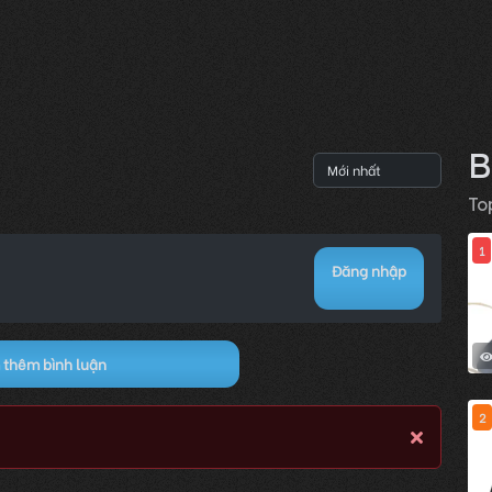
B
To
1
Đăng nhập
thêm bình luận
2