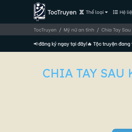
TocTruyen
Thể loại
Hệ liệ
TocTruyen
Mỹ nữ an tĩnh
Chia Tay Sau
n Tác giả, đăng ký ngay tại đây!
📢
🔥 Tộc truyện đang tuyển T
CHIA TAY SAU