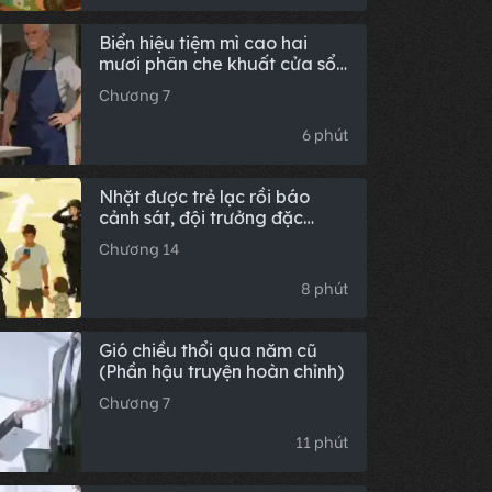
Biển hiệu tiệm mì cao hai
mươi phân che khuất cửa sổ
nhà tôi, sau khi họ dẹp tiệm
Chương 7
thì chuyện gì xảy ra tiếp
theo?
6 phút
Nhặt được trẻ lạc rồi báo
cảnh sát, đội trưởng đặc
nhiệm chào tôi: Hậu truyện
Chương 14
trọn bộ
8 phút
Gió chiều thổi qua năm cũ
(Phần hậu truyện hoàn chỉnh)
Chương 7
11 phút