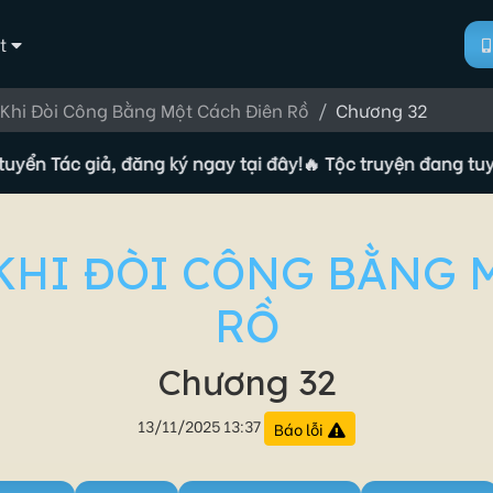
t
 Khi Đòi Công Bằng Một Cách Điên Rồ
Chương 32
ác giả, đăng ký ngay tại đây!
🔥 Tộc truyện đang tuyển Tác 
 KHI ĐÒI CÔNG BẰNG 
RỒ
Chương 32
13/11/2025 13:37
Báo lỗi