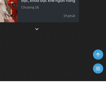
bạc, khóa bạc khẽ ngân vang
Chương 18
19 phút