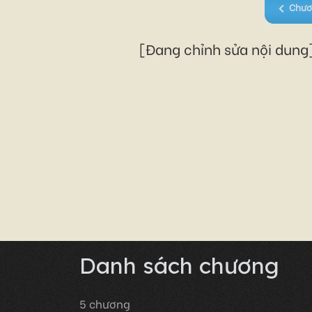
Chươ
[Đang chỉnh sửa nội dung]
Danh sách chương
5
chương