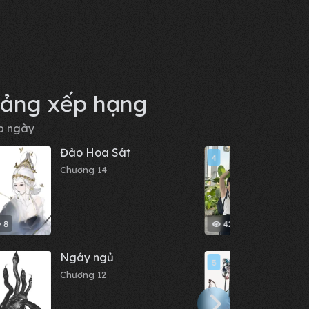
ảng xếp hạng
p ngày
Đào Hoa Sát
Nhật
4
Chương 14
Chươn
8
421
Ngáy ngủ
Cốt 
5
Chương 12
Chươn