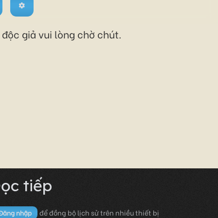
độc giả vui lòng chờ chút.
ọc tiếp
để đồng bộ lịch sử trên nhiều thiết bị
Đăng nhập