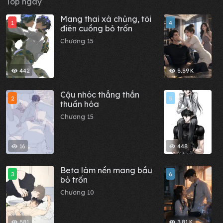
Top ngày
Mang thai xà chủng, tôi
G
1
4
điên cuồng bỏ trốn
đ
n
Chương 15
C
442
5.59 K
Cậu nhóc thẳng thắn
B
2
5
thuần hóa
T
Chương 15
C
16
448
Beta làm nền mang bầu
H
3
6
bỏ trốn
p
t
Chương 10
C
n
l
581
3.81 K