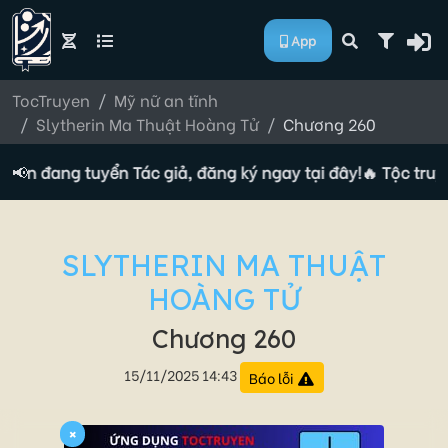
App
TocTruyen
Mỹ nữ an tĩnh
Slytherin Ma Thuật Hoàng Tử
Chương 260
uyện đang tuyển Tác giả, đăng ký ngay tại đây!
📢
🔥 Tộc truyệ
SLYTHERIN MA THUẬT
HOÀNG TỬ
Chương 260
15/11/2025 14:43
Báo lỗi
×