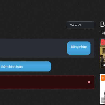
B
To
1
Đăng nhập
thêm bình luận
2