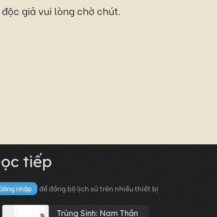
độc giả vui lòng chờ chút.
ọc tiếp
để đồng bộ lịch sử trên nhiều thiết bị
Đăng nhập
Trùng Sinh: Nam Thần