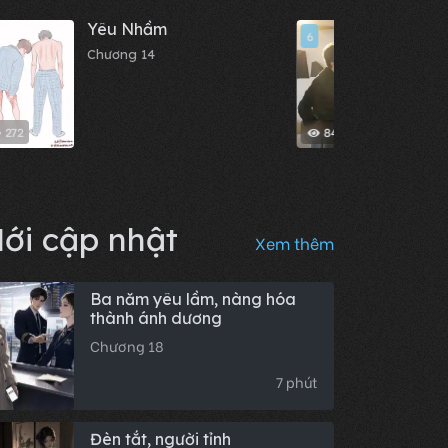
Yêu Nhầm
Mèo 
6
Chương 14
Chươn
272
84
ới cập nhật
Xem thêm
Ba năm yêu lầm, nàng hóa
thành ánh dương
Chương 18
7 phút
Đèn tắt, người tỉnh