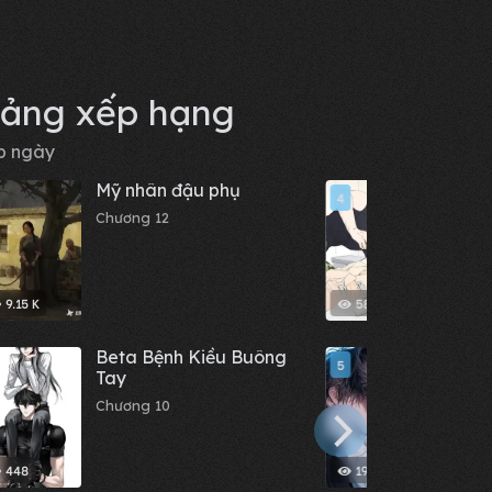
ảng xếp hạng
p ngày
Mỹ nhân đậu phụ
Beta
4
bỏ tr
Chương 12
Chươn
9.15 K
581
Beta Bệnh Kiều Buông
Bạn 
5
Tay
đối 
dính 
Chương 10
Chươn
cho t
448
19.02 K