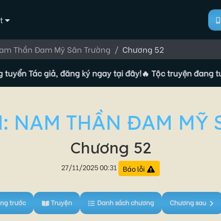
t
Nam Thần Đam Mỹ Sân Trường
Chương 52
 Tác giả, đăng ký ngay tại đây!
🔥 Tộc truyện đang tuyển Tá
: NAM THẦN ĐAM MỸ
Chương 52
27/11/2025 00:31
Báo lỗi
ng trước
Truyện
Danh sách chương
Chương sau