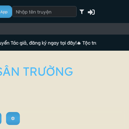
App
c giả, đăng ký ngay tại đây!
🔥 Tộc truyện đang tuyển Tác g
 SÂN TRƯỜNG