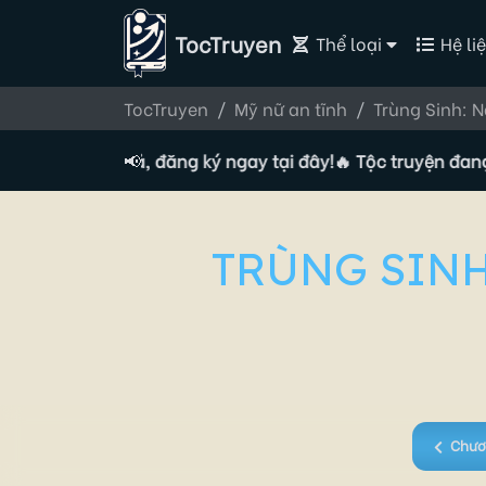
TocTruyen
Thể loại
Hệ liệ
TocTruyen
Mỹ nữ an tĩnh
Trùng Sinh: 
ển Tác giả, đăng ký ngay tại đây!
📢
🔥 Tộc truyện đang tuyển
TRÙNG SINH
Chươ