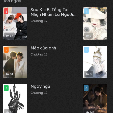
Top ngày
Sau Khi Bị Tổng Tài
C
1
4
Nhận Nhầm Là Người
c
Yêu Qua Mạng
x
Chương 17
C
t
57
7
Mèo của anh
Đ
2
5
Chương 15
C
84
8
Ngáy ngủ
T
3
6
N
Chương 12
t
C
54
141