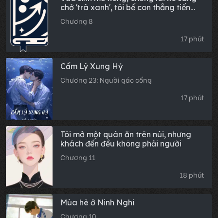
chở 'trà xanh', tôi bế con thẳng tiến
văn phòng luật sư
Chương 8
17 phút
Cẩm Lý Xung Hỷ
Chương 23: Người gác cổng
17 phút
Tôi mở một quán ăn trên núi, nhưng
khách đến đều không phải người
Chương 11
18 phút
Mùa hè ở Ninh Nghi
Chương 10