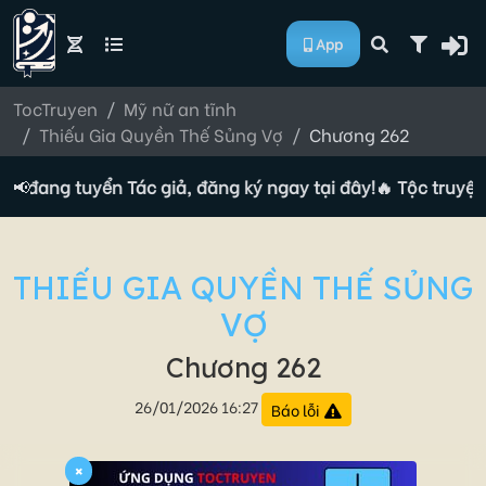
App
TocTruyen
Mỹ nữ an tĩnh
Thiếu Gia Quyền Thế Sủng Vợ
Chương 262
ện đang tuyển Tác giả, đăng ký ngay tại đây!
📢
🔥 Tộc truyện 
THIẾU GIA QUYỀN THẾ SỦNG
VỢ
Chương 262
26/01/2026 16:27
Báo lỗi
×