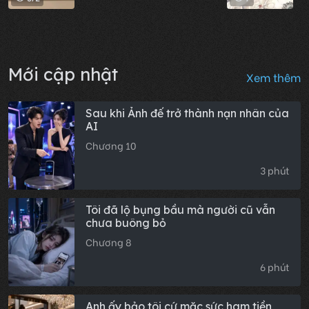
Mới cập nhật
Xem thêm
Sau khi Ảnh đế trở thành nạn nhân của
AI
Chương 10
3 phút
Tôi đã lộ bụng bầu mà người cũ vẫn
chưa buông bỏ
Chương 8
6 phút
Anh ấy bảo tôi cứ mặc sức ham tiền,