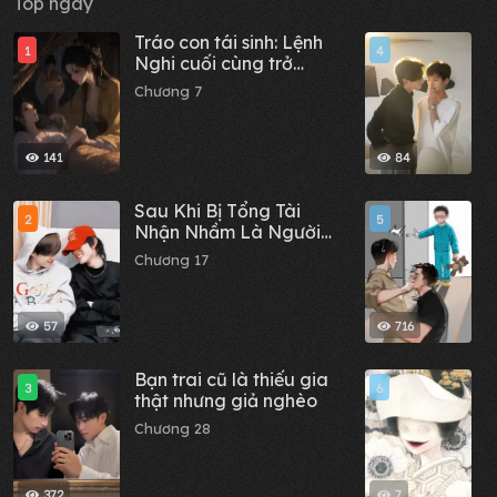
Top ngày
Tráo con tái sinh: Lệnh
M
1
4
Nghi cuối cùng trở
C
thành Thái tử phi
Chương 7
141
84
Sau Khi Bị Tổng Tài
T
2
5
Nhận Nhầm Là Người
t
Yêu Qua Mạng
Chương 17
C
57
716
Bạn trai cũ là thiếu gia
C
3
6
thật nhưng giả nghèo
c
x
Chương 28
C
t
372
7