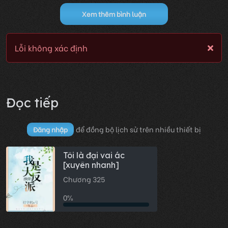
Xem thêm bình luận
Lỗi không xác định
Đọc tiếp
để đồng bộ lịch sử trên nhiều thiết bị
Đăng nhập
Tôi là đại vai ác
[xuyên nhanh]
Chương 325
0%