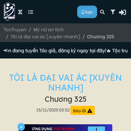
App
TocTruyen
Mỹ nữ an tĩnh
Tôi là đại vai ác [xuyên nhanh]
Chương 325
uyện đang tuyển Tác giả, đăng ký ngay tại đây!
📢
🔥 Tộc truyệ
TÔI LÀ ĐẠI VAI ÁC [XUYÊN
NHANH]
Chương 325
15/11/2025 03:52
Báo lỗi
×