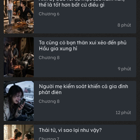
thế là tốt hơn bất cứ điều gì
Chương 6
8 phút
Ta cùng cô bạn thân xui xẻo đến phủ
Hầu gia xung hỉ
Chương 8
9 phút
Người mẹ kiểm soát khiến cả gia đình
phát điên
Chương 8
12 phút
Thái tử, vì sao lại như vậy?
Chương 7