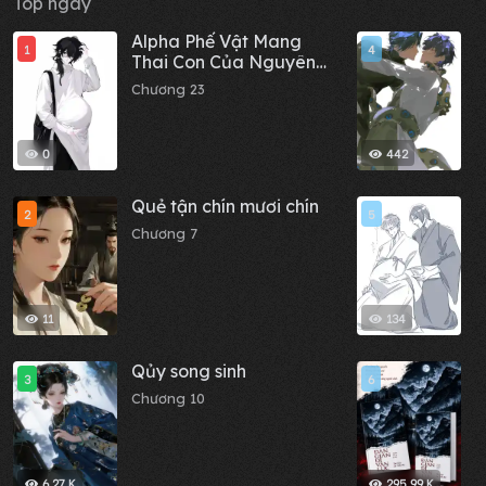
Top ngày
Alpha Phế Vật Mang
M
1
4
Thai Con Của Nguyên
đ
Soái Đế Quốc
Chương 23
C
0
442
Quẻ tận chín mươi chín
A
2
5
t
Chương 7
C
11
134
Qủy song sinh
D
3
6
-
Chương 10
C
M
6.27 K
295.99 K