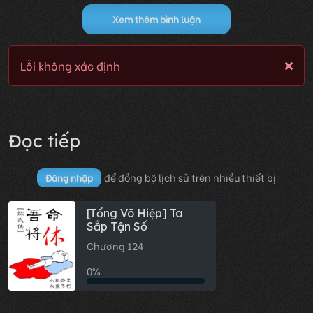
Xem thêm bình luận
Lỗi không xác định
Đọc tiếp
để đồng bộ lịch sử trên nhiều thiết bị
Đăng nhập
[Tổng Võ Hiệp] Ta
Sắp Tận Số
Chương 124
0%