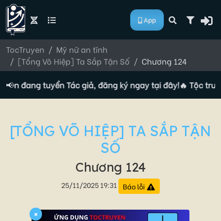
App
TocTruyen
Mỹ nữ an tĩnh
[Tổng Võ Hiệp] Ta Sắp Tận Số
Chương 124
uyện đang tuyển Tác giả, đăng ký ngay tại đây!
📢
🔥 Tộc truyệ
[TỔNG VÕ HIỆP] TA SẮP TẬN
SỐ
Chương 124
25/11/2025 19:31
Báo lỗi
×