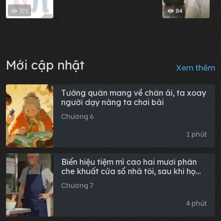
272
84
Mới cập nhật
Xem thêm
Tướng quân mang về chân ái, ta xoay
người dạy nàng ta chơi bài
Chương 6
1 phút
Biển hiệu tiệm mì cao hai mươi phân
che khuất cửa sổ nhà tôi, sau khi họ
dẹp tiệm thì chuyện gì xảy ra tiếp
Chương 7
theo?
4 phút