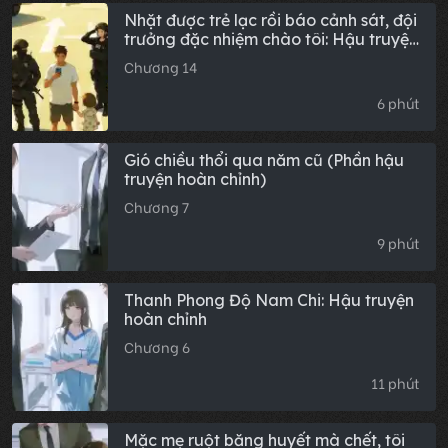
Nhặt được trẻ lạc rồi báo cảnh sát, đội
trưởng đặc nhiệm chào tôi: Hậu truyện
trọn bộ
Chương 14
6 phút
Gió chiều thổi qua năm cũ (Phần hậu
truyện hoàn chỉnh)
Chương 7
9 phút
Thanh Phong Độ Nam Chi: Hậu truyện
hoàn chỉnh
Chương 6
11 phút
Mặc mẹ ruột băng huyết mà chết, tôi