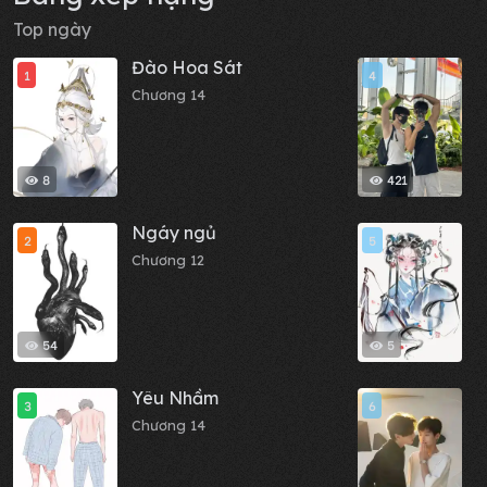
Top ngày
Đào Hoa Sát
N
1
4
Chương 14
C
8
421
Ngáy ngủ
C
2
5
Chương 12
C
54
5
Yêu Nhầm
M
3
6
Chương 14
C