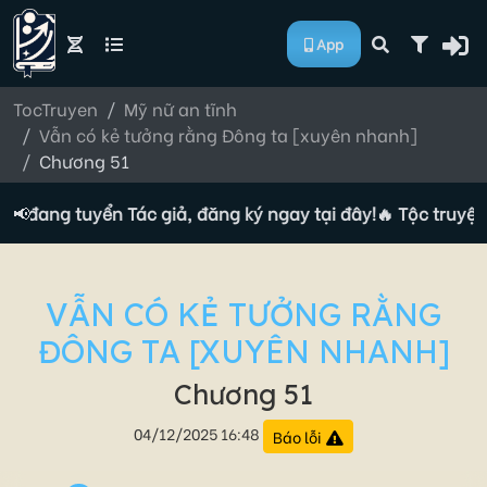
App
TocTruyen
Mỹ nữ an tĩnh
Vẫn có kẻ tưởng rằng Đông ta [xuyên nhanh]
Chương 51
ện đang tuyển Tác giả, đăng ký ngay tại đây!
📢
🔥 Tộc truyện 
VẪN CÓ KẺ TƯỞNG RẰNG
ĐÔNG TA [XUYÊN NHANH]
Chương 51
04/12/2025 16:48
Báo lỗi