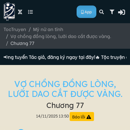
App
TocTruyen
Mỹ nữ an tĩnh
Vợ chồng đồng lòng, lưỡi dao cắt được vàng.
Chương 77
đang tuyển Tác giả, đăng ký ngay tại đây!
📢
🔥 Tộc truyện đa
VỢ CHỒNG ĐỒNG LÒNG,
LƯỠI DAO CẮT ĐƯỢC VÀNG.
Chương 77
14/11/2025 13:50
Báo lỗi