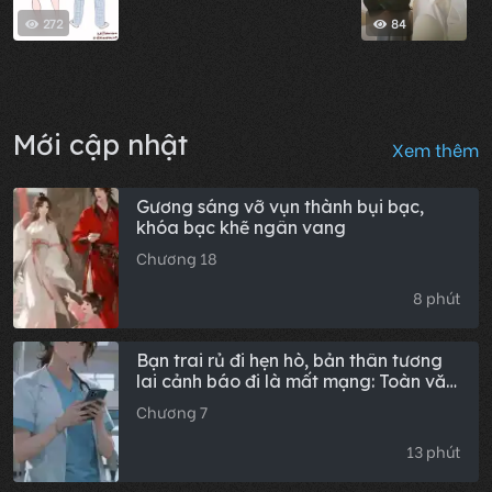
272
84
Mới cập nhật
Xem thêm
Gương sáng vỡ vụn thành bụi bạc,
khóa bạc khẽ ngân vang
Chương 18
8 phút
Bạn trai rủ đi hẹn hò, bản thân tương
lai cảnh báo đi là mất mạng: Toàn văn
hậu truyện
Chương 7
13 phút