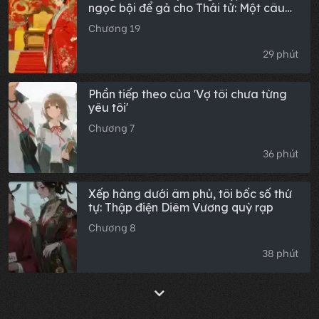
ngọc bội để gả cho Thái tử: Một câu
nói của Quý phi xoay chuyển cục diện
Chương 19
29 phút
Phần tiếp theo của 'Vợ tôi chưa từng
yêu tôi'
Chương 7
36 phút
Xếp hàng dưới âm phủ, tôi bốc số thứ
tự: Thập điện Diêm Vương quỳ rạp
Chương 8
38 phút