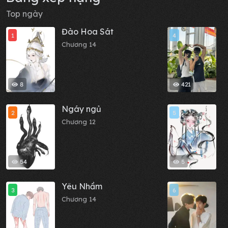
Top ngày
Đào Hoa Sát
N
1
4
Chương 14
C
8
421
Ngáy ngủ
C
2
5
Chương 12
C
54
5
Yêu Nhầm
M
3
6
Chương 14
C