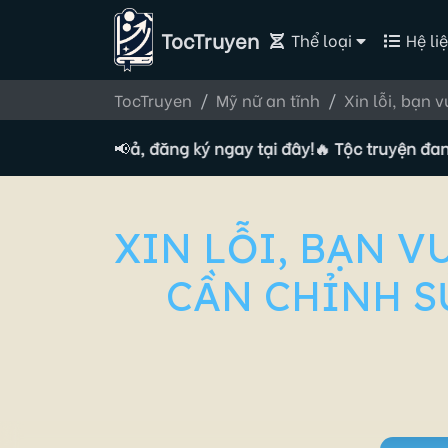
TocTruyen
Thể loại
Hệ liệ
TocTruyen
Mỹ nữ an tĩnh
Xin lỗi, bạn 
yển Tác giả, đăng ký ngay tại đây!
📢
🔥 Tộc truyện đang tuyể
XIN LỖI, BẠN 
CẦN CHỈNH SỬ