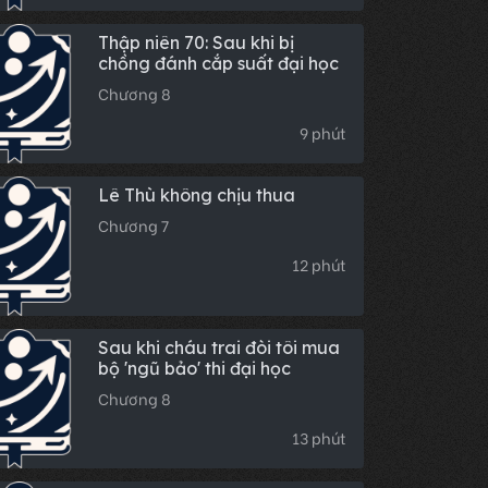
Thập niên 70: Sau khi bị
chồng đánh cắp suất đại học
Chương 8
9 phút
Lê Thù không chịu thua
Chương 7
12 phút
Sau khi cháu trai đòi tôi mua
bộ 'ngũ bảo' thi đại học
Chương 8
13 phút