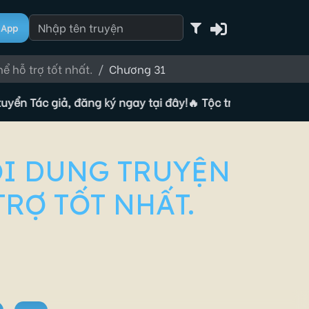
App
ể hỗ trợ tốt nhất.
Chương 31
ác giả, đăng ký ngay tại đây!
🔥 Tộc truyện đang tuyển Tác 
ỘI DUNG TRUYỆN
TRỢ TỐT NHẤT.