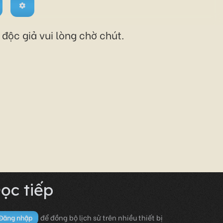
độc giả vui lòng chờ chút.
ọc tiếp
để đồng bộ lịch sử trên nhiều thiết bị
Đăng nhập