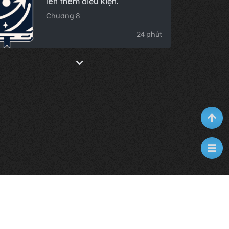
lén thêm điều kiện.
Chương 8
24 phút