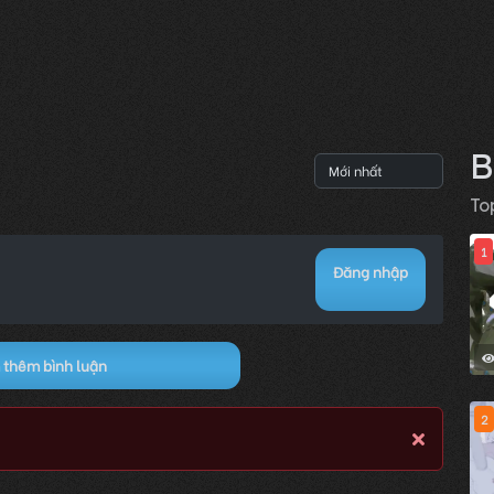
B
To
1
Đăng nhập
thêm bình luận
2