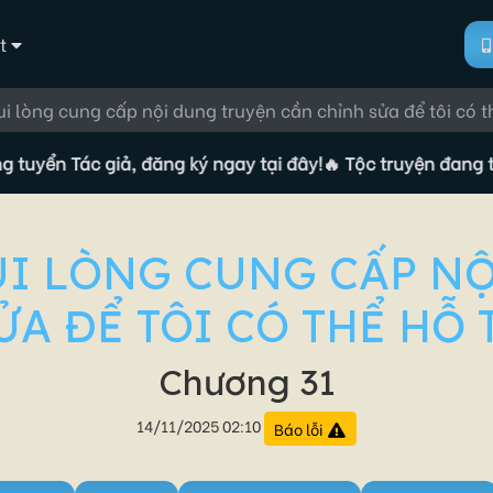
t
vui lòng cung cấp nội dung truyện cần chỉnh sửa để tôi có th
n Tác giả, đăng ký ngay tại đây!
🔥 Tộc truyện đang tuyển T
VUI LÒNG CUNG CẤP N
A ĐỂ TÔI CÓ THỂ HỖ 
Chương 31
14/11/2025 02:10
Báo lỗi