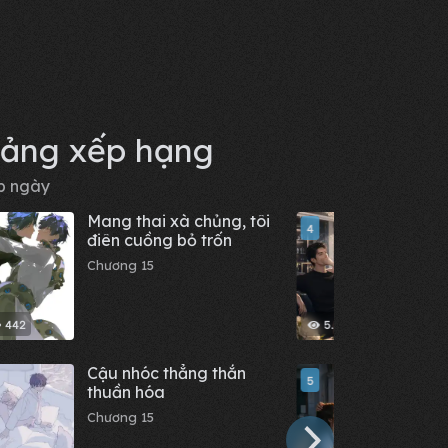
ảng xếp hạng
p ngày
Mang thai xà chủng, tôi
Giúp 
4
điên cuồng bỏ trốn
địch,
nhầm
Chương 15
Chươn
442
5.59 K
Cậu nhóc thẳng thắn
Hệ th
5
thuần hóa
phục 
tôi v
Chương 15
Chươn
nhận,