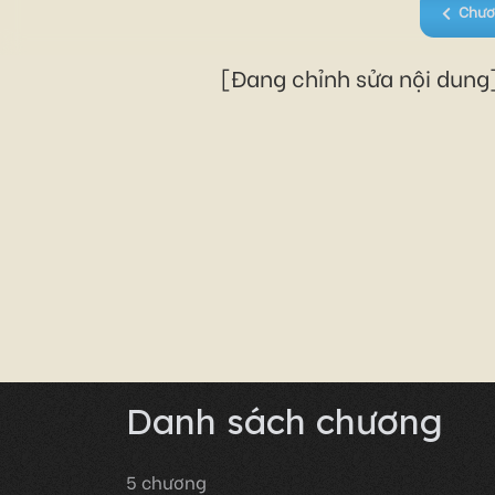
Chươ
[Đang chỉnh sửa nội dung]
Danh sách chương
5
chương