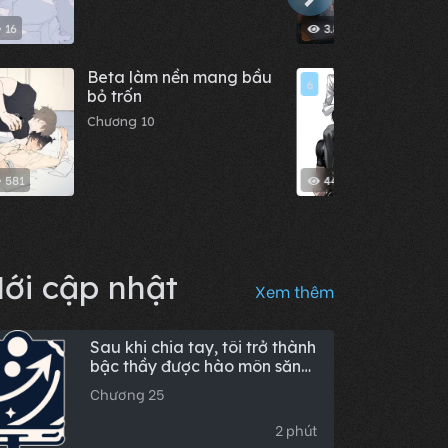
luôn 
16
3.81 K
Beta làm nền mang bầu
Beta
6
bỏ trốn
Tay
Chương 10
Chươn
581
448
ới cập nhật
Xem thêm
Sau khi chia tay, tôi trở thành
bậc thầy được hào môn săn
đón
Chương 25
2 phút