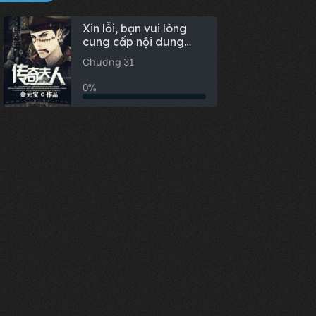
Xin lỗi, bạn vui lòng
cung cấp nội dung
truyện cần chỉnh sửa
Chương 31
để tôi có thể hỗ trợ tốt
nhất.
0%