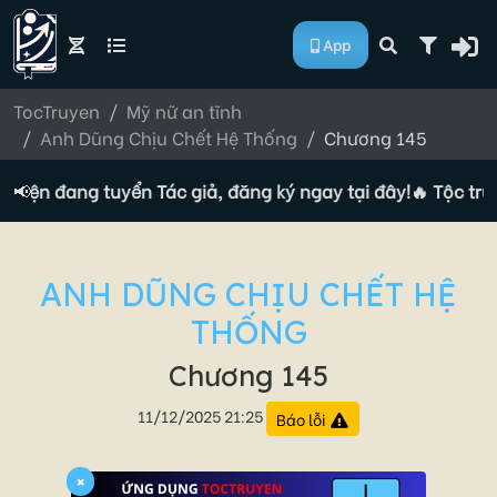
App
TocTruyen
Mỹ nữ an tĩnh
Anh Dũng Chịu Chết Hệ Thống
Chương 145
ruyện đang tuyển Tác giả, đăng ký ngay tại đây!
📢
🔥 Tộc truy
ANH DŨNG CHỊU CHẾT HỆ
THỐNG
Chương 145
11/12/2025 21:25
Báo lỗi
×