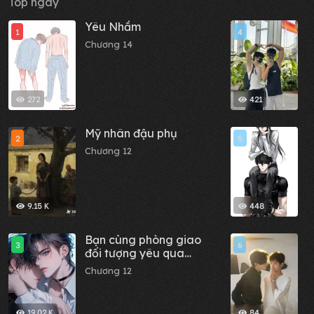
Top ngày
Yêu Nhầm
N
1
4
Chương 14
C
272
421
Mỹ nhân đậu phụ
B
2
5
T
Chương 12
C
9.15 K
448
Bạn cùng phòng giao
M
3
6
đối tượng yêu qua
C
mạng dính người của
Chương 12
cậu ấy cho tôi
19.02 K
84