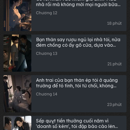
nhà rồi mà không mời mọi người bữa
cơm nào à?', tôi đáp: 'Được thôi, mọi
Chương 12
người cứ liệt kê số tiền mừng cưới đã
gửi trước đi, cháu sẽ làm theo đúng
18 phút
như vậy.'
Bạn thân say rượu ngủ lại nhà tôi, nửa
đêm chồng cô ấy gõ cửa, dựa vào
khung cửa cười với tôi: "Cô ấy ngủ rồi,
Chương 13
tôi lại không ngủ được, em trò chuyện
với tôi một lát nhé?"
21 phút
Anh trai của bạn thân ép tôi ở quảng
trường để tỏ tình, tôi từ chối, không
ngờ hắn lại sai cô ấy bỏ thuốc mê tôi
Chương 14
sau khi về nhà.
23 phút
Sếp quỵt tiền thưởng cuối năm vì
'doanh số kém', tôi đập báo cáo lên