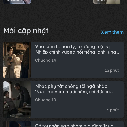
Mới cập nhật
Xem thêm
Vừa cầm tờ hòa ly, tôi đụng mặt vị
Nhiếp chính vương nổi tiếng lạnh lùng,
hắn nhét xấp khế đất vào tay tôi, mặt
Chương 14
lạnh tanh bảo: "Nghịch đủ chưa? Đông
viện phủ ta đã dọn sẵn cho nàng rồi,
13 phút
tổ tông nhỏ ạ."
Nhạc phụ tát chồng tôi ngã nhào:
'Nuôi mày ba mươi năm, chỉ đợi có
đứa cháu nối dõi...' Tôi đứng đó, dần
Chương 10
hiểu ra tất cả – chồng không phải con
ruột của ông ấy. Đứa bé trong bụng
16 phút
tôi, mới chính là con trai ruột của ông
ta.
Cô tôi nhắn vào nhóm gia đình: 'Mua