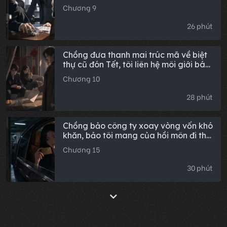
bàn: 'Doanh số của một mình tôi đã
Chương 9
chiếm một nửa, rốt cuộc là ai kém?'
26 phút
Chồng đưa thanh mai trúc mã về biệt
thự cũ đón Tết, tôi liên hệ môi giới bán
nhà: 'Bán tháo giá rẻ, chỉ cần đuổi hết
Chương 10
kẻ không liên quan ra ngoài!'
28 phút
Chồng bảo công ty xoay vòng vốn khó
khăn, bảo tôi mang của hồi môn đi thế
chấp, ai ngờ hôm sau tôi phát hiện
Chương 15
trong xe anh ta có bộ gậy golf mới
toanh cùng chiếc thẻ hội viên vàng.
30 phút