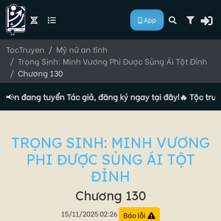
App
TocTruyen
Mỹ nữ an tĩnh
Trọng Sinh: Minh Vương Phi Được Sủng Ái Tột Đỉnh
Chương 130
uyện đang tuyển Tác giả, đăng ký ngay tại đây!
📢
🔥 Tộc truyệ
TRỌNG SINH: MINH VƯƠNG
PHI ĐƯỢC SỦNG ÁI TỘT
ĐỈNH
Chương 130
15/11/2025 02:26
Báo lỗi