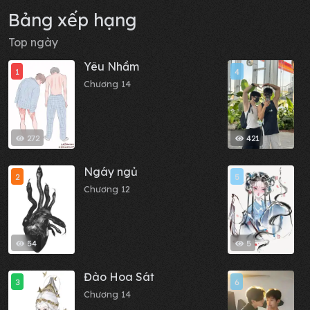
Bảng xếp hạng
Top ngày
Yêu Nhầm
N
1
4
Chương 14
C
272
421
Ngáy ngủ
C
2
5
Chương 12
C
54
5
Đào Hoa Sát
M
3
6
Chương 14
C