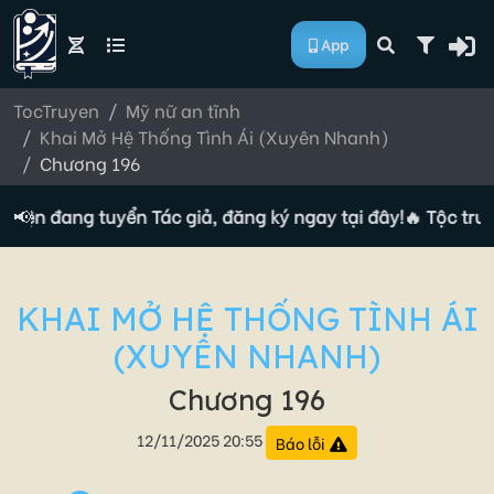
App
TocTruyen
Mỹ nữ an tĩnh
Khai Mở Hệ Thống Tình Ái (Xuyên Nhanh)
Chương 196
uyện đang tuyển Tác giả, đăng ký ngay tại đây!
📢
🔥 Tộc truy
KHAI MỞ HỆ THỐNG TÌNH ÁI
(XUYÊN NHANH)
Chương 196
12/11/2025 20:55
Báo lỗi