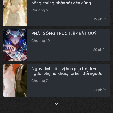
bằng chứng phản sát đến cùng
Chương 6
19 phút
PHÁT SÓNG TRỰC TIẾP BẮT QUỶ
Chương 10
20 phút
Ngày đính hôn, vị hôn phu bỏ đi vì
người phụ nữ khác, tôi liền đổi người
khác
Chương 7
21 phút