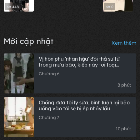
448
0
Mới cập nhật
Xem thêm
Vị hôn phu 'nhân hậu' đòi thả sư tử
trong mưa bão, kiếp này tôi toại
nguyện cho anh ta
Chương 6
8 phút
Chồng đưa tôi ly sữa, bình luận lại bảo
uống vào tôi sẽ bị ép nhảy lầu
Chương 7
10 phút