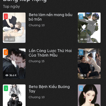
Top ngày
Beta làm nền mang bầu
M
1
4
bỏ trốn
đ
Chương 10
C
581
442
Lần Công Lược Thứ Hai
G
2
5
Của Thánh Mẫu
đ
n
Chương 15
C
36.6 K
5
Beta Bệnh Kiều Buông
S
3
6
Tay
R
T
Chương 10
C