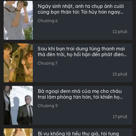
Ngày sinh nhật, anh ta chụp ảnh cưới
cùng bạn thân tôi: Tôi hủy hôn ngay
lập tức
Chương 6
12 phút
Sau khi bạn trai dung túng thanh mai
thả đèn trời, họ hối hận đến phát điên
(Hậu truyện)
Chương 7
15 phút
Bà ngoại đem nhà của mẹ cho cháu
trai làm phòng tân hôn, tôi khiến họ
phải ra đường
Chương 9
17 phút
Bị vu khống là tiểu thư giả, tôi tung