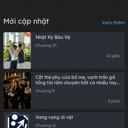
Mới cập nhật
Xem thêm
Nhật Ký Bảo Vệ
Chương 25
32 giây
Cắt thẻ phụ của bố mẹ, vạch trần gã
tổng tài rởm chuyên bắt cá nhiều tay
tại công ty
Chương 8
3 phút
Vang vọng di vật
Chương 11