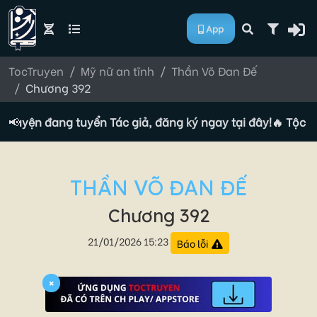
App
TocTruyen
Mỹ nữ an tĩnh
Thần Võ Đan Đế
Chương 392
 truyện đang tuyển Tác giả, đăng ký ngay tại đây!
📢
🔥 Tộc tr
THẦN VÕ ĐAN ĐẾ
Chương 392
21/01/2026 15:23
Báo lỗi
×