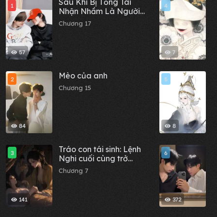
Sau Khi Bị Tổng Tài
C
1
4
Nhận Nhầm Là Người
c
Yêu Qua Mạng
x
Chương 17
C
t
57
7
Mèo của anh
Đ
2
5
Chương 15
C
84
8
Tráo con tái sinh: Lệnh
B
3
6
Nghi cuối cùng trở
t
thành Thái tử phi
Chương 7
C
141
372