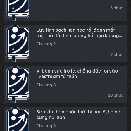
5 phút
Lụy tình bạch liên hoa rồi đánh mất
tôi, Thái tử điên cuồng hối hận không
kịp
Chương 9
7 phút
Vì bênh vực trợ lý, chồng đẩy tôi vào
livestream tử thần
Chương 8
10 phút
Sau khi thân phận thật bị bại lộ, họ vô
cùng hối hận
Chương 8