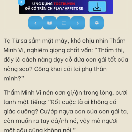
×
Tạ Từ sa sầm mặt mày, khó chịu nhìn Thẩm
Minh Vi, nghiêm giọng chất vấn: “Thẩm thị,
đây là cách nàng dạy dỗ đứa con gái tốt của
nàng sao? Công khai cãi lại phụ thân
mình?”
Thẩm Minh Vi nén cơn gi/ận trong lòng, cười
lạnh một tiếng: “Rốt cuộc là ai không có
giáo dưỡng? Cư/ớp ngựa con của con gái ta,
còn muốn ra tay đá/nh nó, vậy mà ngươi
một câu cũng không nói.”