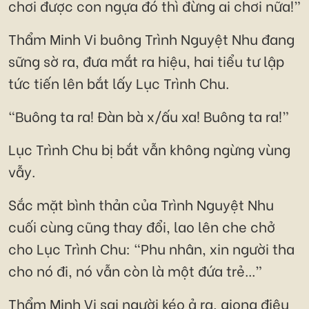
chơi được con ngựa đó thì đừng ai chơi nữa!”
Thẩm Minh Vi buông Trình Nguyệt Nhu đang
sững sờ ra, đưa mắt ra hiệu, hai tiểu tư lập
tức tiến lên bắt lấy Lục Trình Chu.
“Buông ta ra! Đàn bà x/ấu xa! Buông ta ra!”
Lục Trình Chu bị bắt vẫn không ngừng vùng
vẫy.
Sắc mặt bình thản của Trình Nguyệt Nhu
cuối cùng cũng thay đổi, lao lên che chở
cho Lục Trình Chu: “Phu nhân, xin người tha
cho nó đi, nó vẫn còn là một đứa trẻ...”
Thẩm Minh Vi sai người kéo ả ra, giọng điệu