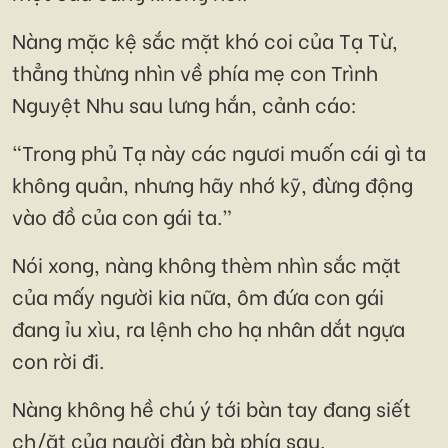
Nàng mặc kệ sắc mặt khó coi của Tạ Từ,
thẳng thừng nhìn về phía mẹ con Trình
Nguyệt Nhu sau lưng hắn, cảnh cáo:
“Trong phủ Tạ này các ngươi muốn cái gì ta
không quản, nhưng hãy nhớ kỹ, đừng động
vào đồ của con gái ta.”
Nói xong, nàng không thèm nhìn sắc mặt
của mấy người kia nữa, ôm đứa con gái
đang ỉu xìu, ra lệnh cho hạ nhân dắt ngựa
con rời đi.
Nàng không hề chú ý tới bàn tay đang siết
ch/ặt của người đàn bà phía sau.