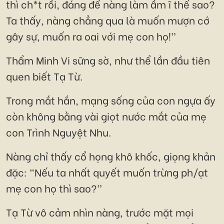
thì ch*t rồi, đáng để nàng làm ầm ĩ thế sao?
Ta thấy, nàng chẳng qua là muốn mượn cớ
gây sự, muốn ra oai với mẹ con họ!”
Thẩm Minh Vi sững sờ, như thể lần đầu tiên
quen biết Tạ Từ.
Trong mắt hắn, mạng sống của con ngựa ấy
còn không bằng vài giọt nước mắt của mẹ
con Trình Nguyệt Nhu.
Nàng chỉ thấy cổ họng khô khốc, giọng khản
đặc: “Nếu ta nhất quyết muốn trừng ph/ạt
mẹ con họ thì sao?”
Tạ Từ vô cảm nhìn nàng, trước mặt mọi