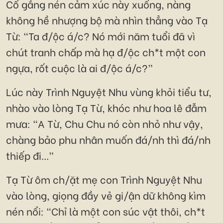
Cố gắng nén cảm xúc này xuống, nàng
không hề nhượng bộ mà nhìn thẳng vào Tạ
Từ: “Ta đ/ộc á/c? Nó mới năm tuổi đã vì
chút tranh chấp mà hạ đ/ộc ch*t một con
ngựa, rốt cuộc là ai đ/ộc á/c?”
Lúc này Trình Nguyệt Nhu vùng khỏi tiểu tư,
nhào vào lòng Tạ Từ, khóc như hoa lê đẫm
mưa: “A Từ, Chu Chu nó còn nhỏ như vậy,
chàng bảo phu nhân muốn đá/nh thì đá/nh
thiếp đi...”
Tạ Từ ôm ch/ặt mẹ con Trình Nguyệt Nhu
vào lòng, giọng đầy vẻ gi/ận dữ không kìm
nén nổi: “Chỉ là một con súc vật thôi, ch*t