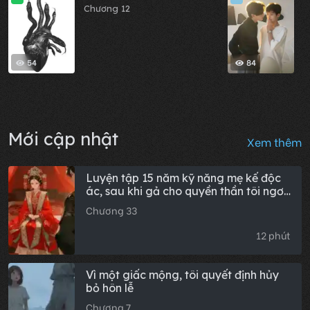
Chương 12
C
54
84
Mới cập nhật
Xem thêm
Luyện tập 15 năm kỹ năng mẹ kế độc
ác, sau khi gả cho quyền thần tôi ngơ
ngác
Chương 33
12 phút
Vì một giấc mộng, tôi quyết định hủy
bỏ hôn lễ
Chương 7