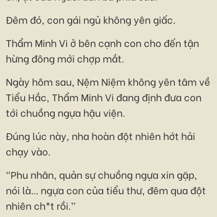
Đêm đó, con gái ngủ không yên giấc.
Thẩm Minh Vi ở bên cạnh con cho đến tận
hừng đông mới chợp mắt.
Ngày hôm sau, Nệm Niệm không yên tâm về
Tiểu Hắc, Thẩm Minh Vi đang định đưa con
tới chuồng ngựa hậu viện.
Đúng lúc này, nha hoàn đột nhiên hớt hải
chạy vào.
“Phu nhân, quản sự chuồng ngựa xin gặp,
nói là... ngựa con của tiểu thư, đêm qua đột
nhiên ch*t rồi.”