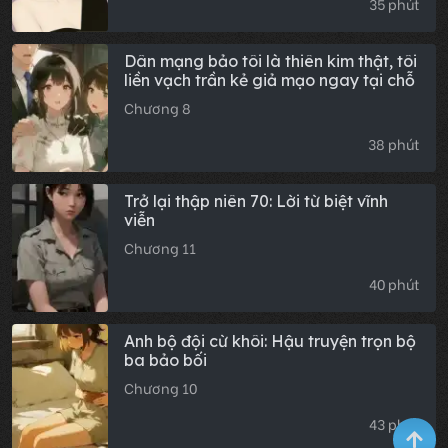
35 phút
Dân mạng bảo tôi là thiên kim thật, tôi
liền vạch trần kẻ giả mạo ngay tại chỗ
Chương 8
38 phút
Trở lại thập niên 70: Lời từ biệt vĩnh
viễn
Chương 11
40 phút
Anh bộ đội cừ khôi: Hậu truyện trọn bộ
ba bảo bối
Chương 10
43 phút