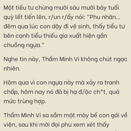
Một tiểu tư chừng mười sáu mười bảy tuổi
quỳ lết tiến lên, r/un r/ẩy nói: “Phu nhân...
đêm qua lúc con dậy đi vệ sinh, thấy tiểu tư
bên cạnh tiểu thiếu gia xuất hiện gần
chuồng ngựa.”
Nghe tin này, Thẩm Minh Vi không chút ngạc
nhiên.
Hôm qua vì con ngựa này mà xảy ra tranh
chấp, hôm nay nó đã bị hạ đ/ộc ch*t, quá
mức trùng hợp.
Thẩm Minh Vi sa sầm mặt mày bế con gái về
viện, sau khi mời đại phu xem xét thấy