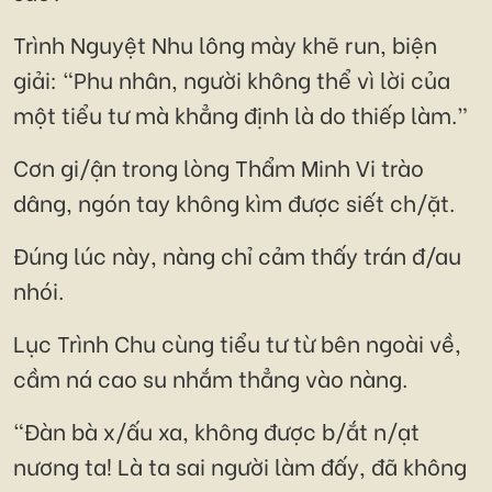
Trình Nguyệt Nhu lông mày khẽ run, biện
giải: “Phu nhân, người không thể vì lời của
một tiểu tư mà khẳng định là do thiếp làm.”
Cơn gi/ận trong lòng Thẩm Minh Vi trào
dâng, ngón tay không kìm được siết ch/ặt.
Đúng lúc này, nàng chỉ cảm thấy trán đ/au
nhói.
Lục Trình Chu cùng tiểu tư từ bên ngoài về,
cầm ná cao su nhắm thẳng vào nàng.
“Đàn bà x/ấu xa, không được b/ắt n/ạt
nương ta! Là ta sai người làm đấy, đã không