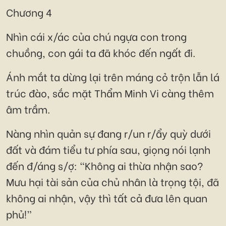
Chương 4
Nhìn cái x/ác của chú ngựa con trong
chuồng, con gái ta đã khóc đến ngất đi.
Ánh mắt ta dừng lại trên máng cỏ trộn lẫn lá
trúc đào, sắc mặt Thẩm Minh Vi càng thêm
âm trầm.
Nàng nhìn quản sự đang r/un r/ẩy quỳ dưới
đất và đám tiểu tư phía sau, giọng nói lạnh
đến đ/áng s/ợ: “Không ai thừa nhận sao?
Mưu hại tài sản của chủ nhân là trọng tội, đã
không ai nhận, vậy thì tất cả đưa lên quan
phủ!”