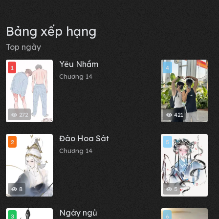
Bảng xếp hạng
Top ngày
Yêu Nhầm
N
1
4
Chương 14
C
272
421
Đào Hoa Sát
C
2
5
Chương 14
C
8
5
Ngáy ngủ
M
3
6