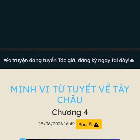
ộc truyện đang tuyển Tác giả, đăng ký ngay tại đây!
📢
🔥 Tộc 
MINH VI TỪ TUYẾT VỀ TÂY
CHÂU
Chương 4
28/06/2026 16:49
Báo lỗi