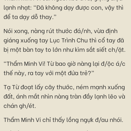
lạnh nhạt: “Đã không dạy được con, vậy thì
để ta dạy dỗ thay.”
Nói xong, nàng rút thước đá/nh, vừa định
giáng xuống tay Lục Trình Chu thì cổ tay đã
bị một bàn tay to lớn như kìm sắt siết ch/ặt.
“Thẩm Minh Vi! Từ bao giờ nàng lại đ/ộc á/c
thế này, ra tay với một đứa trẻ?”
Tạ Từ đoạt lấy cây thước, ném mạnh xuống
đất, ánh mắt nhìn nàng tràn đầy lạnh lẽo và
chán gh/ét.
Thẩm Minh Vi chỉ thấy lồng ngựk đ/au nhói.