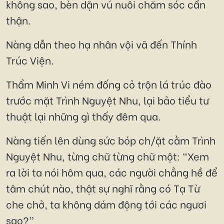
không sao, bèn dặn vú nuôi chăm sóc cẩn
thận.
Nàng dẫn theo hạ nhân vội vã đến Thính
Trúc Viện.
Thẩm Minh Vi ném đống cỏ trộn lá trúc đào
trước mặt Trình Nguyệt Nhu, lại bảo tiểu tư
thuật lại những gì thấy đêm qua.
Nàng tiến lên dùng sức bóp ch/ặt cằm Trình
Nguyệt Nhu, từng chữ từng chữ một: “Xem
ra lời ta nói hôm qua, các người chẳng hề để
tâm chút nào, thật sự nghĩ rằng có Tạ Từ
che chở, ta không dám động tới các ngươi
sao?”