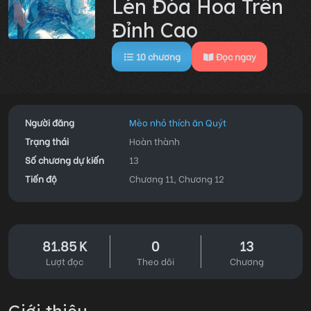
Lén Đóa Hoa Trên
Đỉnh Cao
10
chương
Đọc ngay
Người đăng
Mèo nhỏ thích ăn Quýt
Trạng thái
Hoàn thành
Số chương dự kiến
13
Tiến độ
Chương 11, Chương 12
81.85 K
0
13
Lượt đọc
Theo dõi
Chương
Giới thiệu