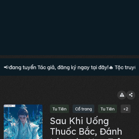
ện đang tuyển Tác giả, đăng ký ngay tại đây!
📢
🔥 Tộc truyện
Tu Tiên
Cổ trang
Tu Tiên
+2
Sau Khi Uống
Thuốc Bắc, Đánh