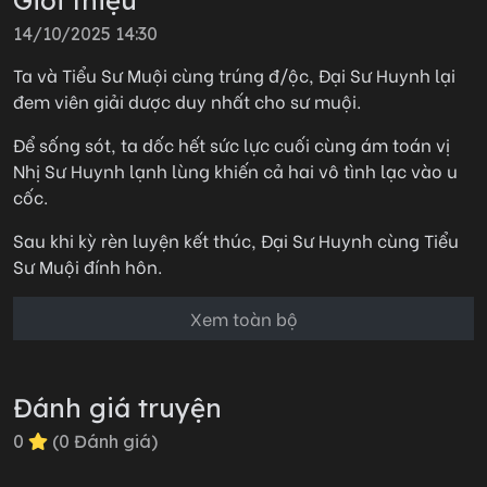
14/10/2025 14:30
Ta và Tiểu Sư Muội cùng trúng đ/ộc, Đại Sư Huynh lại
đem viên giải dược duy nhất cho sư muội.
Để sống sót, ta dốc hết sức lực cuối cùng ám toán vị
Nhị Sư Huynh lạnh lùng khiến cả hai vô tình lạc vào u
cốc.
Sau khi kỳ rèn luyện kết thúc, Đại Sư Huynh cùng Tiểu
Sư Muội đính hôn.
Hắn cười khuyên ta quay về chính đạo, nói thói đoạn
Xem toàn bộ
tụ này, thế gian không dung thứ được.
Nhưng sau này, khi hắn ngửi thấy toàn thân ta thấm
Đánh giá truyện
đẫm mùi của Nhị Sư Huynh,
0
(
0
Đánh giá)
Kẻ xưa nay nổi danh ôn nhu bỗng đi/ên cuồ/ng: "Tri
Hứa, ta hủy hôn, chúng ta kết đạo lữ được không?"