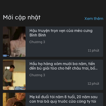
Mới cập nhật
Xem thêm
Hậu truyện trọn vẹn của mèo cưng
Bính Bính
Chương 3
11 phút
Hầu hạ hàng xóm mười ba năm, tiền
đền bù giải tỏa cho hết cháu trai, bốn
ngày sau tôi thắng lớn: Hậu truyện
Chương 3
trọn bộ
12 phút
Mẹ kế đuổi tôi năm 8 tuổi, 20 năm sau
con trai bà quỳ trước cửa công ty tôi