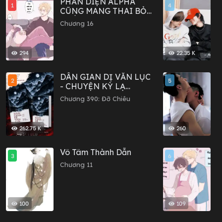
PHẢN DIỆN ALPHA
H
1
4
CŨNG MANG THAI BỎ
V
TRỐN SAO?
Chương 16
C
294
22.35 K
DÂN GIAN DỊ VĂN LỤC
C
2
5
- CHUYỆN KỲ LẠ
C
TRONG DÂN GIAN
Chương 390: Đỡ Chiêu
C
262.75 K
260
Vô Tâm Thành Dẫn
C
3
6
l
Chương 11
C
100
109