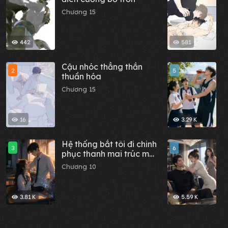
Chương 15
C
442
581
Cậu nhóc thẳng thắn
T
2
5
thuần hóa
l
s
Chương 15
C
l
16
3.29 K
Hệ thống bắt tôi đi chinh
G
3
6
phục thanh mai trúc mã,
đ
tôi vừa khóc vừa thú
n
Chương 10
C
nhận, anh ấy bóp nát
luôn cả hệ thống
3.81 K
5.59 K