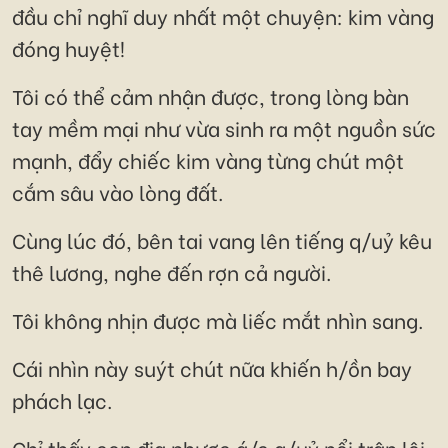
đầu chỉ nghĩ duy nhất một chuyện: kim vàng
đóng huyệt!
Tôi có thể cảm nhận được, trong lòng bàn
tay mềm mại như vừa sinh ra một nguồn sức
mạnh, đẩy chiếc kim vàng từng chút một
cắm sâu vào lòng đất.
Cùng lúc đó, bên tai vang lên tiếng q/uỷ kêu
thê lương, nghe đến rợn cả người.
Tôi không nhịn được mà liếc mắt nhìn sang.
Cái nhìn này suýt chút nữa khiến h/ồn bay
phách lạc.
Chỉ thấy con địa phược á/c q/uỷ nổi trận lôi