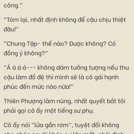
công."
"Tóm lại, nhất định không để cậu chịu thiệt
đâu!"
"Chung Tập~ thế nào? Được không? Có
đồng ý không?"
"Á á á á~~~ không dám tưởng tượng nếu thu
cậu làm đồ đệ thì mình sẽ là cô gái hạnh
phúc đến mức nào nữa!"
Thiên Phượng làm nũng, nhất quyết bắt tôi
phải gọi cô ấy một tiếng sư phụ.
Cô ấy nói "lửa gần rơm", tuyệt đối không
cho phép người khác cư/ớp mất, phải định