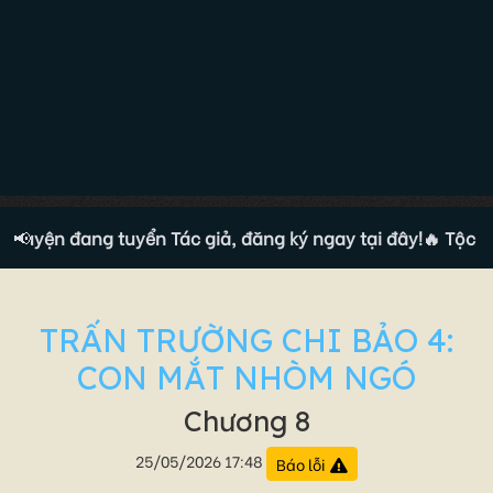
ruyện đang tuyển Tác giả, đăng ký ngay tại đây!
📢
🔥 Tộc truy
TRẤN TRƯỜNG CHI BẢO 4:
CON MẮT NHÒM NGÓ
Chương 8
25/05/2026 17:48
Báo lỗi