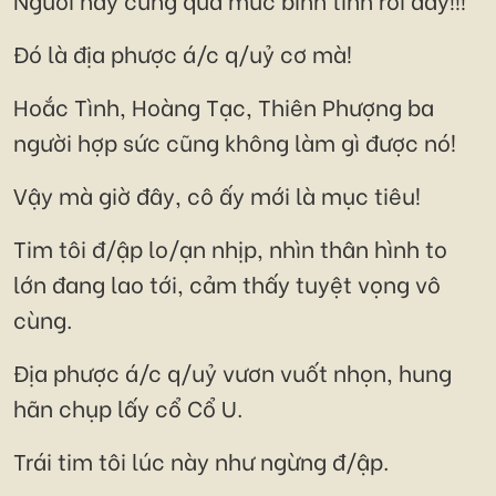
Đó là địa phược á/c q/uỷ cơ mà!
Hoắc Tình, Hoàng Tạc, Thiên Phượng ba
người hợp sức cũng không làm gì được nó!
Vậy mà giờ đây, cô ấy mới là mục tiêu!
Tim tôi đ/ập lo/ạn nhịp, nhìn thân hình to
lớn đang lao tới, cảm thấy tuyệt vọng vô
cùng.
Địa phược á/c q/uỷ vươn vuốt nhọn, hung
hãn chụp lấy cổ Cổ U.
Trái tim tôi lúc này như ngừng đ/ập.