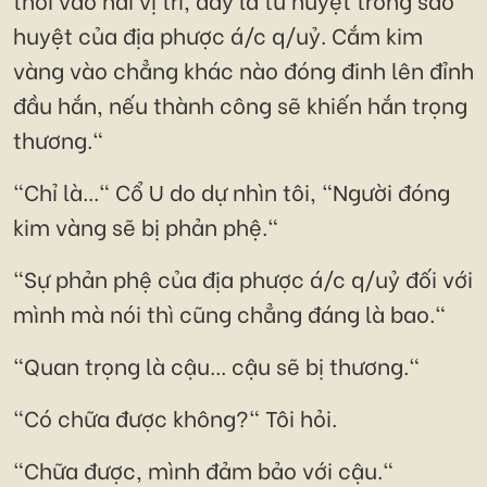
huyệt của địa phược á/c q/uỷ. Cắm kim
vàng vào chẳng khác nào đóng đinh lên đỉnh
đầu hắn, nếu thành công sẽ khiến hắn trọng
thương."
"Chỉ là..." Cổ U do dự nhìn tôi, "Người đóng
kim vàng sẽ bị phản phệ."
"Sự phản phệ của địa phược á/c q/uỷ đối với
mình mà nói thì cũng chẳng đáng là bao."
"Quan trọng là cậu... cậu sẽ bị thương."
"Có chữa được không?" Tôi hỏi.
"Chữa được, mình đảm bảo với cậu."