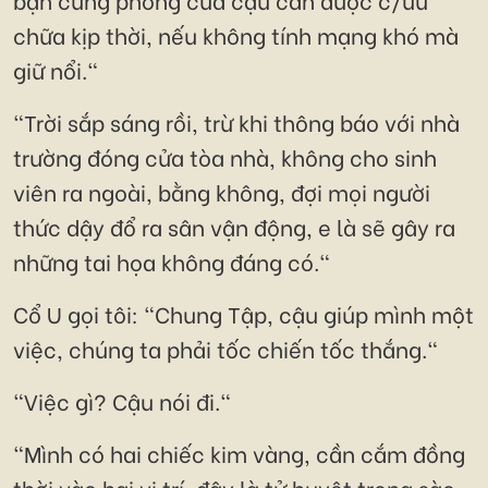
chữa kịp thời, nếu không tính mạng khó mà
giữ nổi."
"Trời sắp sáng rồi, trừ khi thông báo với nhà
trường đóng cửa tòa nhà, không cho sinh
viên ra ngoài, bằng không, đợi mọi người
thức dậy đổ ra sân vận động, e là sẽ gây ra
những tai họa không đáng có."
Cổ U gọi tôi: "Chung Tập, cậu giúp mình một
việc, chúng ta phải tốc chiến tốc thắng."
"Việc gì? Cậu nói đi."
"Mình có hai chiếc kim vàng, cần cắm đồng
thời vào hai vị trí, đây là tử huyệt trong sào