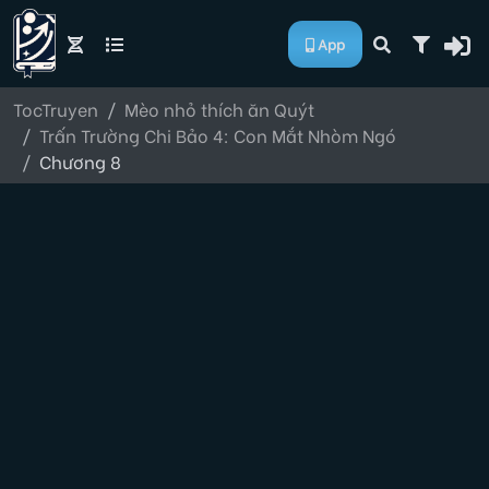
App
TocTruyen
Mèo nhỏ thích ăn Quýt
Trấn Trường Chi Bảo 4: Con Mắt Nhòm Ngó
Chương 8