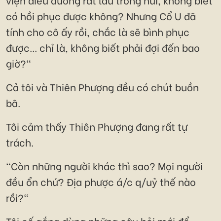
có hồi phục được không? Nhưng Cổ U đã
tính cho cô ấy rồi, chắc là sẽ bình phục
được... chỉ là, không biết phải đợi đến bao
giờ?"
Cả tôi và Thiên Phượng đều có chút buồn
bã.
Tôi cảm thấy Thiên Phượng đang rất tự
trách.
"Còn những người khác thì sao? Mọi người
đều ổn chứ? Địa phược á/c q/uỷ thế nào
rồi?"
Tôi cố gắng dùng những câu hỏi mới để