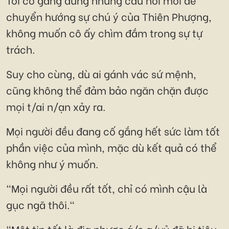
chuyển hướng sự chú ý của Thiên Phượng,
không muốn cô ấy chìm đắm trong sự tự
trách.
Suy cho cùng, dù ai gánh vác sứ mệnh,
cũng không thể đảm bảo ngăn chặn được
mọi t/ai n/ạn xảy ra.
Mọi người đều đang cố gắng hết sức làm tốt
phần việc của mình, mặc dù kết quả có thể
không như ý muốn.
"Mọi người đều rất tốt, chỉ có mình cậu là
gục ngã thôi."
"Một tin tốt là địa phược á/c q/uỷ đã bị tiêu