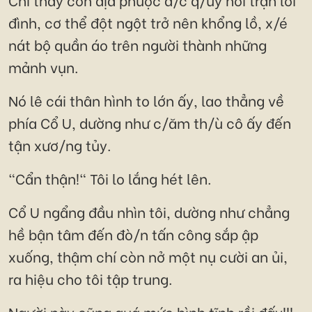
đình, cơ thể đột ngột trở nên khổng lồ, x/é
nát bộ quần áo trên người thành những
mảnh vụn.
Nó lê cái thân hình to lớn ấy, lao thẳng về
phía Cổ U, dường như c/ăm th/ù cô ấy đến
tận xươ/ng tủy.
"Cẩn thận!" Tôi lo lắng hét lên.
Cổ U ngẩng đầu nhìn tôi, dường như chẳng
hề bận tâm đến đò/n tấn công sắp ập
xuống, thậm chí còn nở một nụ cười an ủi,
ra hiệu cho tôi tập trung.
Người này cũng quá mức bình tĩnh rồi đấy!!!