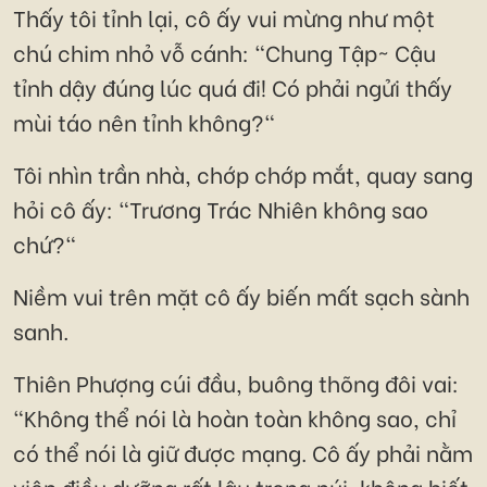
Thấy tôi tỉnh lại, cô ấy vui mừng như một
chú chim nhỏ vỗ cánh: "Chung Tập~ Cậu
tỉnh dậy đúng lúc quá đi! Có phải ngửi thấy
mùi táo nên tỉnh không?"
Tôi nhìn trần nhà, chớp chớp mắt, quay sang
hỏi cô ấy: "Trương Trác Nhiên không sao
chứ?"
Niềm vui trên mặt cô ấy biến mất sạch sành
sanh.
Thiên Phượng cúi đầu, buông thõng đôi vai:
"Không thể nói là hoàn toàn không sao, chỉ
có thể nói là giữ được mạng. Cô ấy phải nằm
viện điều dưỡng rất lâu trong núi, không biết