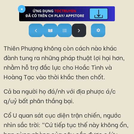
×
Thiên Phượng không còn cách nào khác
đành tung ra những pháp thuật lợi hại hơn,
nhằm hỗ trợ đắc lực cho Hoắc Tình và
Hoàng Tạc vào thời khắc then chốt.
Cả ba người họ đá/nh với địa phược á/c
q/uỷ bất phân thắng bại.
Cổ U quan sát cục diện trận chiến, ngước
nhìn sắc trời: "Cứ tiếp tục thế này không ổn,
bạn cùng phòng của cậu cần được c/ứu