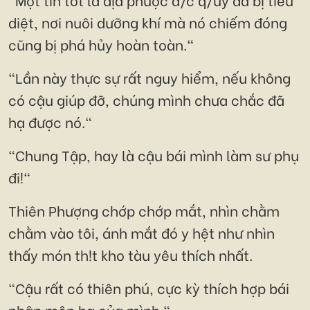
diệt, nơi nuôi dưỡng khí mà nó chiếm đóng
cũng bị phá hủy hoàn toàn."
"Lần này thực sự rất nguy hiểm, nếu không
có cậu giúp đỡ, chúng mình chưa chắc đã
hạ được nó."
"Chung Tập, hay là cậu bái mình làm sư phụ
đi!"
Thiên Phượng chớp chớp mắt, nhìn chằm
chằm vào tôi, ánh mắt đó y hệt như nhìn
thấy món th!t kho tàu yêu thích nhất.
"Cậu rất có thiên phú, cực kỳ thích hợp bái
nhập môn hạ của mình."