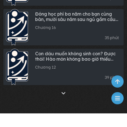
Đóng học phí ba năm cho bạn cùng
bàn, mười sáu năm sau ngủ gầm cầu
rồi đến tập đoàn nghìn tỷ của cô ấy
Chương 16
xin việc
35 phút
Con dâu muốn không sinh con? Được
thôi! Hào môn không bao giờ thiếu
người thừa kế!
Chương 12
39 phút