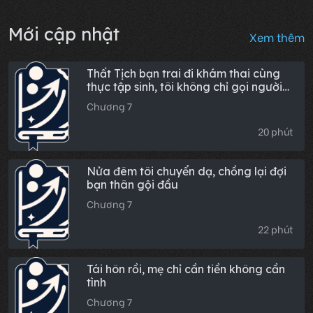
Mới cập nhật
Xem thêm
Thất Tịch bạn trai đi khám thai cùng
thực tập sinh, tôi không chỉ gọi người
đến "sưởi ấm" mà còn dạy anh ta cách
Chương 7
bù đắp
20 phút
Nửa đêm tôi chuyển dạ, chồng lại đợi
bạn thân gội đầu
Chương 7
22 phút
Tái hôn rồi, mẹ chỉ cần tiền không cần
tình
Chương 7