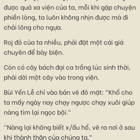
được quá xa viện của ta, mỗi khi gặp chuyện
phiền lòng, ta luôn không nhịn được mà đi
chải lông cho ngựa.
Roj đỏ của ta nhiều, phải đặt một cái giá
chuyên để bày biện.
Còn có cây bách đại ca trồng lúc sinh thời,
phải dời một cây vào trong viện.
Bùi Yến Lễ chỉ vào bản vẽ đỏ mặt: "Khổ cho
ta mấy ngày nay chạy ngược chạy xuôi giúp
nàng tìm lại ngọc bội."
"Nàng lại không biết x/ấu hổ, vẽ ra nơi ở sau
khi thành thân của chúng ta."