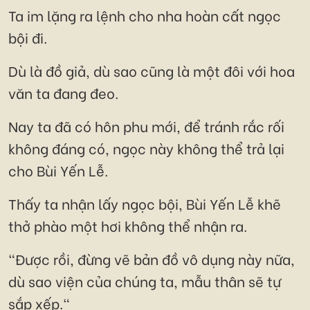
Ta im lặng ra lệnh cho nha hoàn cất ngọc
bội đi.
Dù là đồ giả, dù sao cũng là một đôi với hoa
văn ta đang đeo.
Nay ta đã có hôn phu mới, để tránh rắc rối
không đáng có, ngọc này không thể trả lại
cho Bùi Yến Lễ.
Thấy ta nhận lấy ngọc bội, Bùi Yến Lễ khẽ
thở phào một hơi không thể nhận ra.
"Được rồi, đừng vẽ bản đồ vô dụng này nữa,
dù sao viện của chúng ta, mẫu thân sẽ tự
sắp xếp."