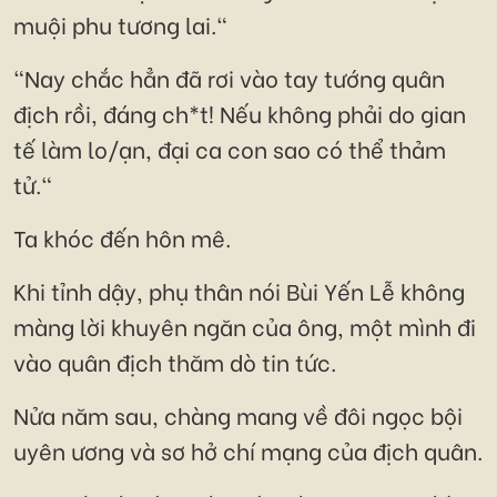
muội phu tương lai."
"Nay chắc hẳn đã rơi vào tay tướng quân
địch rồi, đáng ch*t! Nếu không phải do gian
tế làm lo/ạn, đại ca con sao có thể thảm
tử."
Ta khóc đến hôn mê.
Khi tỉnh dậy, phụ thân nói Bùi Yến Lễ không
màng lời khuyên ngăn của ông, một mình đi
vào quân địch thăm dò tin tức.
Nửa năm sau, chàng mang về đôi ngọc bội
uyên ương và sơ hở chí mạng của địch quân.