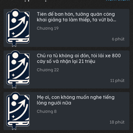
Tiên đế ban hôn, tướng quân công
khai giáng ta làm thiếp, ta vứt bỏ
khăn trùm đầu hồi cung, không hầu hạ
Chương 19
nữa
6 phút
Chú ra tù không ai đón, tôi lái xe 800
cây số và nhận lại 21 triệu
Chương 22
11 phút
Mẹ ơi, con không muốn nghe tiếng
lòng người nữa
Chương 8
18 phút