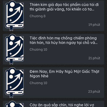
Thiên kim giả đạo tác phẩm của tôi đi
thi giành giải vàng, tôi khiến cô ta
thân bại danh liệt ngay tại lễ trao giải
Chương 8
19 phút
Tiệc đính hôn mẹ chồng chiếm phòng
tân hôn, tôi hủy hôn ngay tại chỗ và
trả lại chiếc Range Rover làm của hồi
Chương 10
môn
21 phút
Đêm Nay, Em Hãy Ngủ Một Giấc Thật
Ngon Nhé
Chương 10
23 phút
Cây ăn quả sắp chín, tôi nghe lời vợ