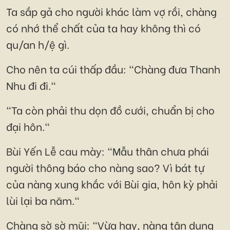
Ta sắp gả cho người khác làm vợ rồi, chàng
có nhớ thể chất của ta hay không thì có
qu/an h/ệ gì.
Cho nên ta cúi thấp đầu: "Chàng đưa Thanh
Nhu đi đi."
"Ta còn phải thu dọn đồ cưới, chuẩn bị cho
đại hôn."
Bùi Yến Lễ cau mày: "Mẫu thân chưa phái
người thông báo cho nàng sao? Vì bát tự
của nàng xung khắc với Bùi gia, hôn kỳ phải
lùi lại ba năm."
Chàng sờ sờ mũi: "Vừa hay, nàng tận dụng