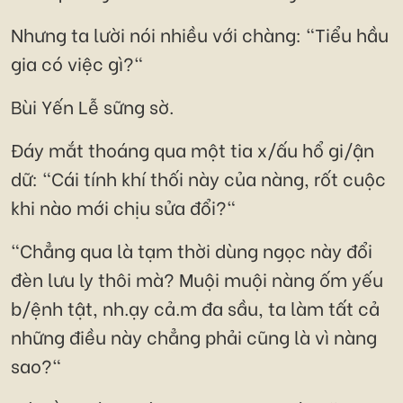
Nhưng ta lười nói nhiều với chàng: "Tiểu hầu
gia có việc gì?"
Bùi Yến Lễ sững sờ.
Đáy mắt thoáng qua một tia x/ấu hổ gi/ận
dữ: "Cái tính khí thối này của nàng, rốt cuộc
khi nào mới chịu sửa đổi?"
"Chẳng qua là tạm thời dùng ngọc này đổi
đèn lưu ly thôi mà? Muội muội nàng ốm yếu
b/ệnh tật, nh.ạy cả.m đa sầu, ta làm tất cả
những điều này chẳng phải cũng là vì nàng
sao?"