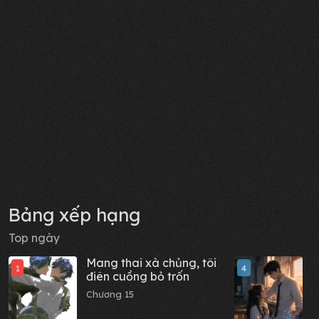
Bảng xếp hạng
Top ngày
Mang thai xà chủng, tôi
H
1
4
điên cuồng bỏ trốn
p
t
Chương 15
C
n
l