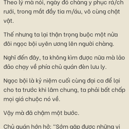
Theo lý mà nói, ngày đó chàng y phục rá/ch
rưới, trong mắt đầy tia m/áu, vô cùng chật
vật.
Thế nhưng ta lại thận trọng buộc một nửa
đôi ngọc bội uyên ương lên người chàng.
Nghĩ đến đây, ta không kìm được nữa mà lảo
đảo chạy về phía chủ quán đèn lưu ly.
Ngọc bội là kỷ niệm cuối cùng đại ca để lại
cho ta trước khi lâm chung, ta phải bất chấp
mọi giá chuộc nó về.
Vậy mà đã chậm một bước.
Chủ quán hớn hở: "Sớm gặp được những vị