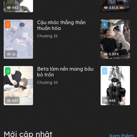
442
3.81 K
Cậu nhóc thẳng thắn
G
2
5
thuần hóa
đ
n
Chương 15
C
16
5.59 K
Beta làm nền mang bầu
B
3
6
bỏ trốn
T
Chương 10
C
581
448
Mới cập nhật
Xem thêm