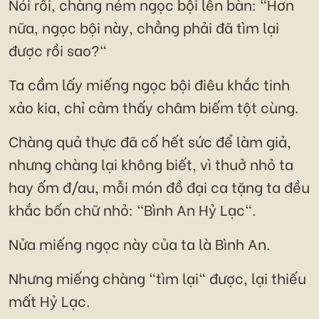
Nói rồi, chàng ném ngọc bội lên bàn: "Hơn
nữa, ngọc bội này, chẳng phải đã tìm lại
được rồi sao?"
Ta cầm lấy miếng ngọc bội điêu khắc tinh
xảo kia, chỉ cảm thấy châm biếm tột cùng.
Chàng quả thực đã cố hết sức để làm giả,
nhưng chàng lại không biết, vì thuở nhỏ ta
hay ốm đ/au, mỗi món đồ đại ca tặng ta đều
khắc bốn chữ nhỏ: "Bình An Hỷ Lạc".
Nửa miếng ngọc này của ta là Bình An.
Nhưng miếng chàng "tìm lại" được, lại thiếu
mất Hỷ Lạc.