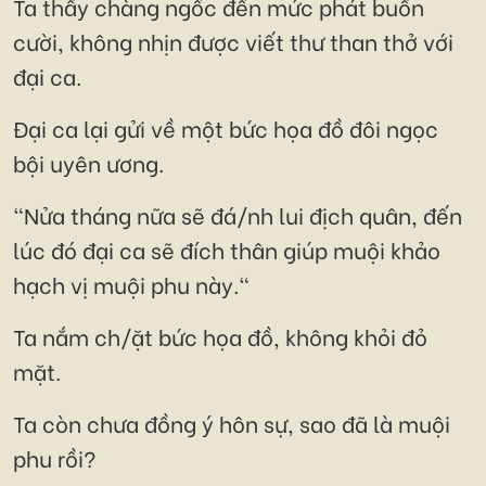
Ta thấy chàng ngốc đến mức phát buồn
cười, không nhịn được viết thư than thở với
đại ca.
Đại ca lại gửi về một bức họa đồ đôi ngọc
bội uyên ương.
"Nửa tháng nữa sẽ đá/nh lui địch quân, đến
lúc đó đại ca sẽ đích thân giúp muội khảo
hạch vị muội phu này."
Ta nắm ch/ặt bức họa đồ, không khỏi đỏ
mặt.
Ta còn chưa đồng ý hôn sự, sao đã là muội
phu rồi?