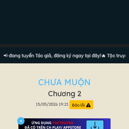
n đang tuyển Tác giả, đăng ký ngay tại đây!
📢
🔥 Tộc truyện đ
CHƯA MUỘN
Chương 2
15/05/2026 19:21
Báo lỗi
×