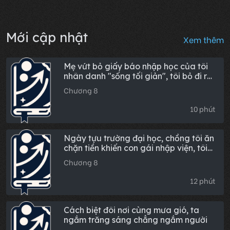
Mới cập nhật
Xem thêm
Mẹ vứt bỏ giấy báo nhập học của tôi
nhân danh "sống tối giản", tôi bỏ đi rồi
bà mới hoảng loạn
Chương 8
10 phút
Ngày tựu trường đại học, chồng tôi ăn
chặn tiền khiến con gái nhập viện, tôi
đã nổi điên
Chương 8
12 phút
Cách biệt đôi nơi cùng mưa gió, ta
ngắm trăng sáng chẳng ngắm người