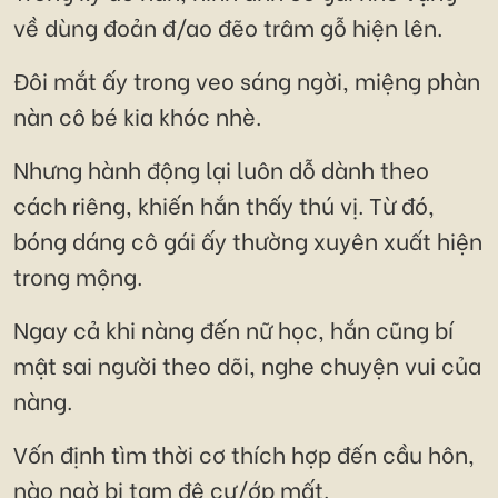
về dùng đoản đ/ao đẽo trâm gỗ hiện lên.
Đôi mắt ấy trong veo sáng ngời, miệng phàn
nàn cô bé kia khóc nhè.
Nhưng hành động lại luôn dỗ dành theo
cách riêng, khiến hắn thấy thú vị. Từ đó,
bóng dáng cô gái ấy thường xuyên xuất hiện
trong mộng.
Ngay cả khi nàng đến nữ học, hắn cũng bí
mật sai người theo dõi, nghe chuyện vui của
nàng.
Vốn định tìm thời cơ thích hợp đến cầu hôn,
nào ngờ bị tam đệ cư/ớp mất.