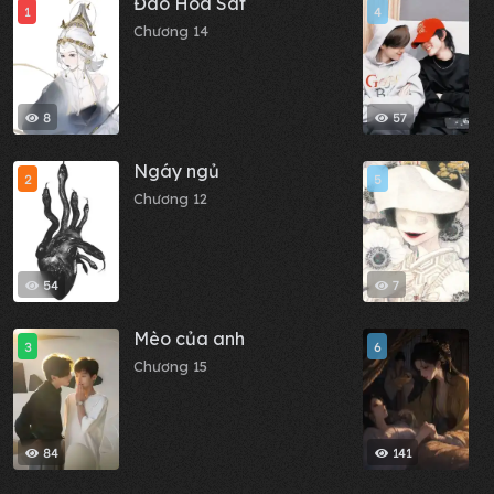
Đào Hoa Sát
S
1
4
N
Chương 14
Y
C
8
57
Ngáy ngủ
C
2
5
c
Chương 12
x
C
t
54
7
Mèo của anh
T
3
6
N
Chương 15
t
C
84
141