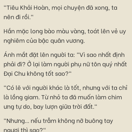
"Tiêu Khải Hoàn, mọi chuyện đã xong, ta
nên đi rồi."
Hắn mặc long bào màu vàng, toát lên vẻ uy
nghiêm của bậc quân vương.
Ánh mắt đặt lên người ta: "Vì sao nhất định
phải đi? Ở lại làm người phụ nữ tôn quý nhất
Đại Chu không tốt sao?"
"Có lẽ với người khác là tốt, nhưng với ta chỉ
là lồng giam. Từ nhỏ ta đã muốn làm chim
ưng tự do, bay lượn giữa trời đất."
"Nhưng... nếu trẫm không nỡ buông tay
ngươi thì sao?"