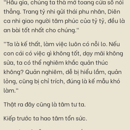
"Hầu gia, chúng ta thà mở toang cửa sổ nói
thẳng. Trang tỷ nhi gửi thái phu nhân, Diên
ca nhi giao người tâm phúc của tỷ tỷ, đều là
an bài tốt nhất cho chúng."
"Ta là kế thất, làm việc luôn có nỗi lo. Nếu
con cái có việc gì không tốt, dạy mãi không
sửa, ta có thể nghiêm khắc quản thúc
không? Quản nghiêm, dễ bị hiểu lầm, quản
lỏng, cũng bị chỉ trích, đúng là kế mẫu khó
làm."
Thật ra đây cũng là tâm tư ta.
Kiếp trước ta hao tâm tổn sức.