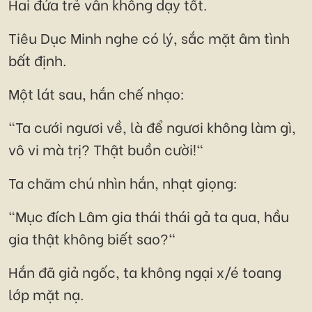
Hai đứa trẻ vẫn không dạy tốt.
Tiêu Dục Minh nghe có lý, sắc mặt âm tình
bất định.
Một lát sau, hắn chế nhạo:
"Ta cưới ngươi về, là để ngươi không làm gì,
vô vi mà trị? Thật buồn cười!"
Ta chăm chú nhìn hắn, nhạt giọng:
"Mục đích Lâm gia thái thái gả ta qua, hầu
gia thật không biết sao?"
Hắn đã giả ngốc, ta không ngại x/é toang
lớp mặt nạ.