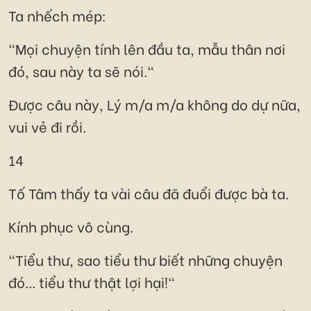
Ta nhếch mép:
"Mọi chuyện tính lên đầu ta, mẫu thân nơi
đó, sau này ta sẽ nói."
Được câu này, Lý m/a m/a không do dự nữa,
vui vẻ đi rồi.
14
Tố Tâm thấy ta vài câu đã đuổi được bà ta.
Kính phục vô cùng.
"Tiểu thư, sao tiểu thư biết những chuyện
đó... tiểu thư thật lợi hại!"