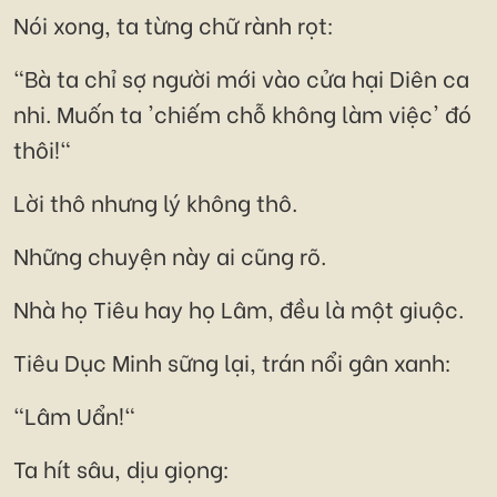
Nói xong, ta từng chữ rành rọt:
"Bà ta chỉ sợ người mới vào cửa hại Diên ca
nhi. Muốn ta 'chiếm chỗ không làm việc' đó
thôi!"
Lời thô nhưng lý không thô.
Những chuyện này ai cũng rõ.
Nhà họ Tiêu hay họ Lâm, đều là một giuộc.
Tiêu Dục Minh sững lại, trán nổi gân xanh:
"Lâm Uẩn!"
Ta hít sâu, dịu giọng: