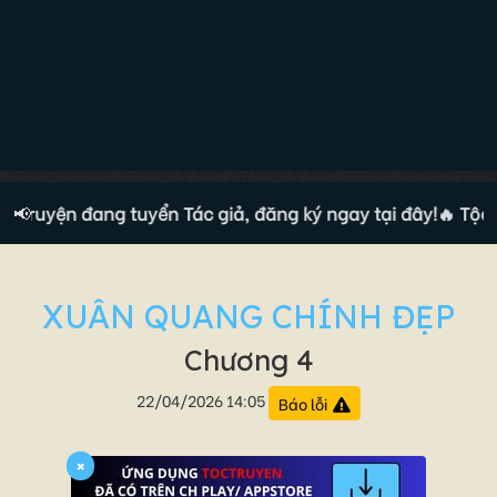
 truyện đang tuyển Tác giả, đăng ký ngay tại đây!
📢
🔥 Tộc tr
XUÂN QUANG CHÍNH ĐẸP
Chương 4
22/04/2026 14:05
Báo lỗi
×