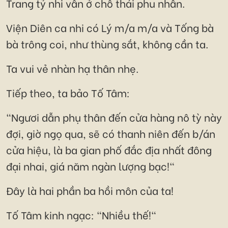
Trang tỷ nhi vẫn ở chỗ thái phu nhân.
Viện Diên ca nhi có Lý m/a m/a và Tống bà
bà trông coi, như thùng sắt, không cần ta.
Ta vui vẻ nhàn hạ thân nhẹ.
Tiếp theo, ta bảo Tố Tâm:
"Ngươi dẫn phụ thân đến cửa hàng nô tỳ này
đợi, giờ ngọ qua, sẽ có thanh niên đến b/án
cửa hiệu, là ba gian phố đắc địa nhất đông
đại nhai, giá năm ngàn lượng bạc!"
Đây là hai phần ba hồi môn của ta!
Tố Tâm kinh ngạc: "Nhiều thế!"