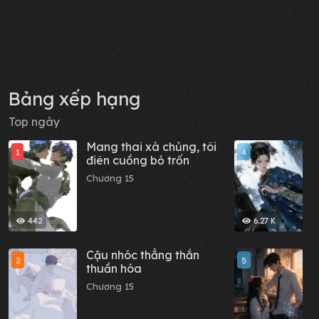
Bảng xếp hạng
Top ngày
Mang thai xà chủng, tôi
Q
1
4
điên cuồng bỏ trốn
C
Chương 15
442
6.27 K
Cậu nhóc thẳng thắn
H
2
5
thuần hóa
p
t
Chương 15
C
n
l