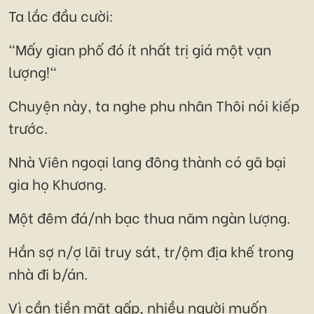
Ta lắc đầu cười:
"Mấy gian phố đó ít nhất trị giá một vạn
lượng!"
Chuyện này, ta nghe phu nhân Thôi nói kiếp
trước.
Nhà Viên ngoại lang đông thành có gã bại
gia họ Khương.
Một đêm đá/nh bạc thua năm ngàn lượng.
Hắn sợ n/ợ lãi truy sát, tr/ộm địa khế trong
nhà đi b/án.
Vì cần tiền mặt gấp, nhiều người muốn