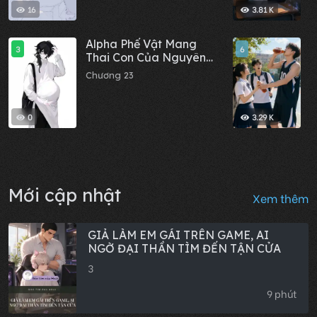
16
3.81 K
Alpha Phế Vật Mang
T
3
6
Thai Con Của Nguyên
l
Soái Đế Quốc
s
Chương 23
C
l
0
3.29 K
Mới cập nhật
Xem thêm
GIẢ LÀM EM GÁI TRÊN GAME, AI
NGỜ ĐẠI THẦN TÌM ĐẾN TẬN CỬA
3
9 phút