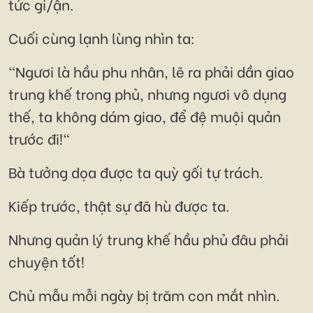
tức gi/ận.
Cuối cùng lạnh lùng nhìn ta:
"Ngươi là hầu phu nhân, lẽ ra phải dần giao
trung khế trong phủ, nhưng ngươi vô dụng
thế, ta không dám giao, để đệ muội quản
trước đi!"
Bà tưởng dọa được ta quỳ gối tự trách.
Kiếp trước, thật sự đã hù được ta.
Nhưng quản lý trung khế hầu phủ đâu phải
chuyện tốt!
Chủ mẫu mỗi ngày bị trăm con mắt nhìn.