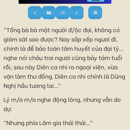
"Tống bà bà một người đ/ộc đại, không có
giám sát sao được? Nay sắp xếp ngươi đi,
chính là để bảo toàn tâm huyết của đại tỷ...
nghe nói cháu trai ngươi cũng bảy tám tuổi
rồi, sau này Diên ca nhi ra ngoại viện, vừa
vặn làm thư đồng. Diên ca nhi chính là Dũng
Nghị hầu tương lai..."
Lý m/a m/a nghe động lòng, nhưng vẫn do
dự:
"Nhưng phía Lâm gia thái thái..."