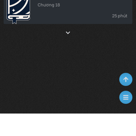
trả nợ giúp tôi. Năm nay tôi mua nhà,
Chương 18
bố mẹ đẻ tìm đến tận cửa: Em trai con
cưới vợ cần 120 vạn, con làm chị phải
25 phút
lo liệu!