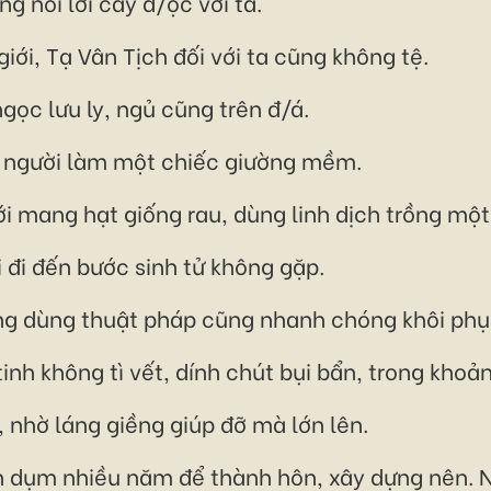
g nói lời cay đ/ộc với ta.
 giới, Tạ Vân Tịch đối với ta cũng không tệ.
ọc lưu ly, ngủ cũng trên đ/á.
ai người làm một chiếc giường mềm.
ới mang hạt giống rau, dùng linh dịch trồng một
i đi đến bước sinh tử không gặp.
ng dùng thuật pháp cũng nhanh chóng khôi phụ
inh không tì vết, dính chút bụi bẩn, trong khoản
, nhờ láng giềng giúp đỡ mà lớn lên.
h dụm nhiều năm để thành hôn, xây dựng nên. N