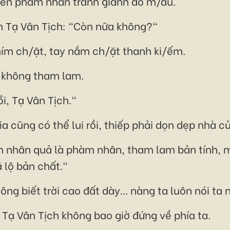
hiến phàm nhân tranh giành đổ m/áu.
n Tạ Vân Tịch: "Còn nữa không?"
ím ch/ặt, tay nắm ch/ặt thanh ki/ếm.
a không tham lam.
ồi, Tạ Vân Tịch."
gia cũng có thể lui rồi, thiếp phải dọn dẹp nhà c
m nhân quả là phàm nhân, tham lam bản tính, 
 lộ bản chất."
g biết trời cao đất dày... nàng ta luôn nói ta 
, Tạ Vân Tịch không bao giờ đứng về phía ta.