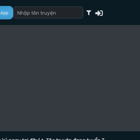
App
ay tại đây!
🔥 Tộc truyện đang tuyển Tác giả, đăng ký ngay 