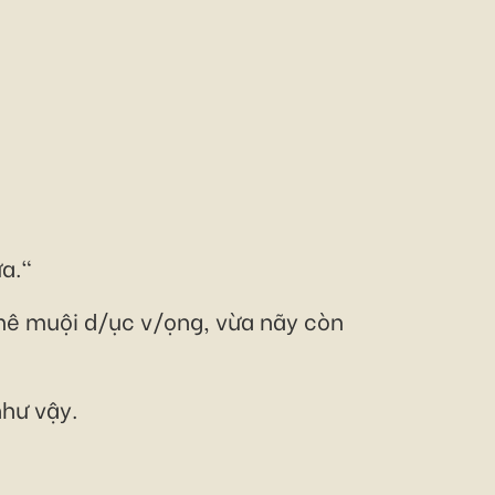
ửa."
mê muội d/ục v/ọng, vừa nãy còn
như vậy.