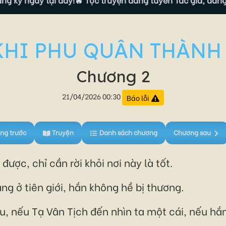
KHI PHU QUÂN THÀNH
Chương 2
21/04/2026 00:30
Báo lỗi
ng trước
Truyện
Danh sách chương
Chương sau
ợc, chỉ cần rời khỏi nơi này là tốt.
ang ở tiên giới, hắn không hề bị thương.
âu, nếu Tạ Vân Tịch đến nhìn ta một cái, nếu hắ