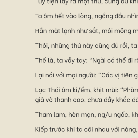
Tùy tiện lấy ra một thứ, cũng đủ k
Ta ôm hết vào lòng, ngẩng đầu nhì
Hắn mặt lạnh như sắt, môi mỏng m
Thôi, những thứ này cũng đủ rồi, t
Thế là, ta vẫy tay: "Ngài có thể đi r
Lại nói với mọi người: "Các vị tiên 
Lạc Thái ôm ki/ếm, khịt mũi: "Phà
giả vờ thanh cao, chưa đầy khắc đã
Tham lam, hèn mọn, ng/u ngốc, khôn
Kiếp trước khi ta cãi nhau với nàng