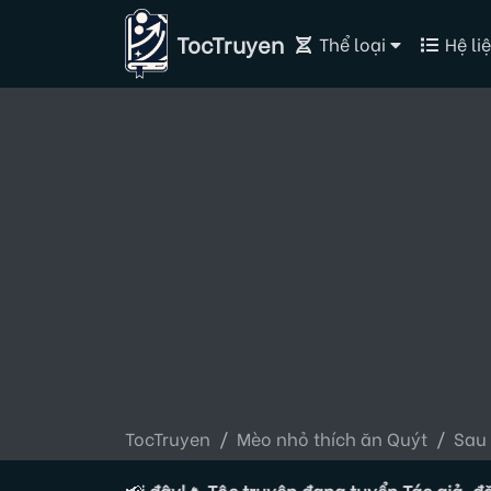
TocTruyen
Thể loại
Hệ liệ
TocTruyen
Mèo nhỏ thích ăn Quýt
Sau
ký ngay tại đây!
📢
🔥 Tộc truyện đang tuyển Tác giả, đăng ký