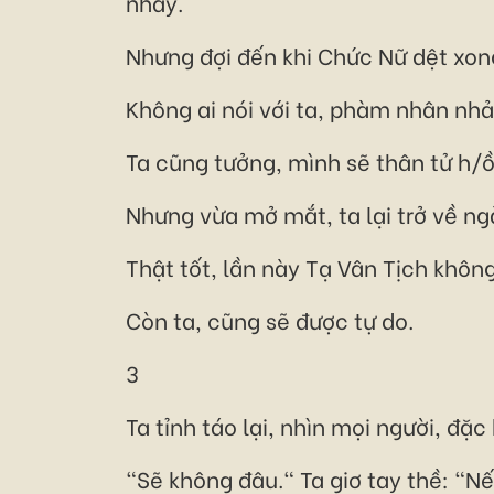
nhảy.
Nhưng đợi đến khi Chức Nữ dệt xon
Không ai nói với ta, phàm nhân nhả
Ta cũng tưởng, mình sẽ thân tử h/ồ
Nhưng vừa mở mắt, ta lại trở về ng
Thật tốt, lần này Tạ Vân Tịch không
Còn ta, cũng sẽ được tự do.
3
Ta tỉnh táo lại, nhìn mọi người, đặc 
"Sẽ không đâu." Ta giơ tay thề: "Nếu