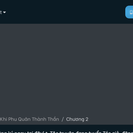
t
 Khi Phu Quân Thành Thần
Chương 2
 ngay tại đây!
🔥 Tộc truyện đang tuyển Tác giả, đăng ký ng