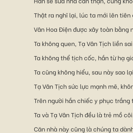
Hắn sẽ sửa nhà cẩn thận, cũng khôn
Thật ra nghĩ lại, lúc ta mới lên tiên
Vân Hoa Điện được xây toàn bằng ng
Ta không quen, Tạ Vân Tịch liền s
Ta không thể tịch cốc, hắn từ hạ gi
Ta cũng không hiểu, sau này sao lạ
Tạ Vân Tịch sức lực mạnh mẽ, khô
Trên người hắn chiếc y phục trắng t
Ta và Tạ Vân Tịch đều là trẻ mồ côi
Căn nhà này cũng là chúng ta dàn