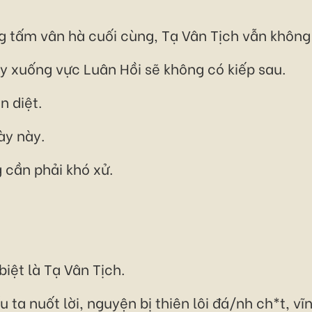
g tấm vân hà cuối cùng, Tạ Vân Tịch vẫn không
y xuống vực Luân Hồi sẽ không có kiếp sau.
n diệt.
ày này.
 cần phải khó xử.
biệt là Tạ Vân Tịch.
 ta nuốt lời, nguyện bị thiên lôi đá/nh ch*t, vĩ