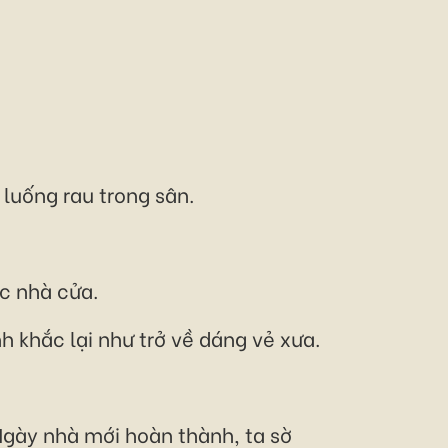
 luống rau trong sân.
c nhà cửa.
h khắc lại như trở về dáng vẻ xưa.
gày nhà mới hoàn thành, ta sờ