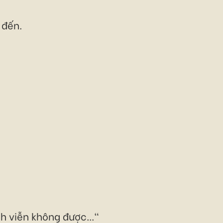
 đến.
nh viễn không được..."