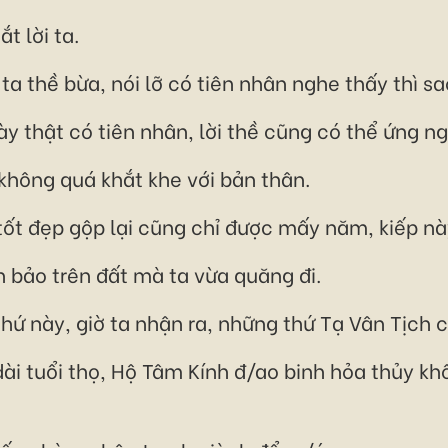
t lời ta.
ta thề bừa, nói lỡ có tiên nhân nghe thấy thì s
ày thật có tiên nhân, lời thề cũng có thể ứng n
không quá khắt khe với bản thân.
 tốt đẹp gộp lại cũng chỉ được mấy năm, kiếp nà
n bảo trên đất mà ta vừa quăng đi.
hứ này, giờ ta nhận ra, những thứ Tạ Vân Tịch 
dài tuổi thọ, Hộ Tâm Kính đ/ao binh hỏa thủy