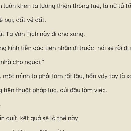
n luôn khen ta lương thiện thông tuệ, là nữ tử tố
ề bụi, đất về đất.
ật Tạ Vân Tịch này đi cho xong.
ng kính tiễn các tiên nhân đi trước, nói sẽ rời 
a nhà cho ngươi."
một mình ta phải làm rất lâu, hắn vẫy tay là x
 tiên thuật pháp lực, cúi đầu làm việc.
.
n quít, kết quả sẽ là thế này.