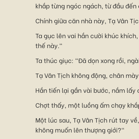
khắp từng ngóc ngách, từ đầu đến 
Chính giữa căn nhà này, Tạ Vân Tị
Ta gục lên vai hắn cười khúc khích,
thế này."
Ta thúc giục: "Đã dọn xong rồi, ngài 
Tạ Vân Tịch không động, chân mày l
Hắn tiến lại gần vài bước, nắm lấy 
Chợt thấy, một luồng ấm chạy khắp
Một lúc sau, Tạ Vân Tịch rút tay về
không muốn lên thượng giới?"