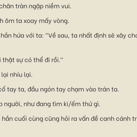
chân tràn ngập niềm vui.
ch ôm ta xoay mấy vòng.
 hắn hứa với ta: "Về sau, ta nhất định sẽ xây c
thật sự có thể đi rồi."
ại nhíu lại.
cổ tay ta, đầu ngón tay chạm vào trán ta.
 người, như đang tìm ki/ếm thứ gì.
, hắn cuối cùng cũng hỏi ra vấn đề canh cánh tr