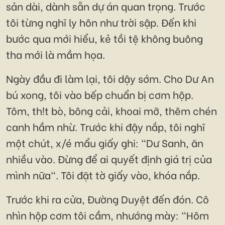
sản dài, dành sẵn dự án quan trọng. Trước
tôi từng nghĩ ly hôn như trời sập. Đến khi
bước qua mới hiểu, kẻ tồi tệ không buông
tha mới là mầm họa.
Ngày đầu đi làm lại, tôi dậy sớm. Cho Dư An
bú xong, tôi vào bếp chuẩn bị cơm hộp.
Tôm, th!t bò, bông cải, khoai mỡ, thêm chén
canh hầm nhừ. Trước khi đậy nắp, tôi nghĩ
một chút, x/é mẩu giấy ghi: "Dư Sanh, ăn
nhiều vào. Đừng để ai quyết định giá trị của
mình nữa". Tôi đặt tờ giấy vào, khóa nắp.
Trước khi ra cửa, Đường Duyệt đến đón. Cô
nhìn hộp cơm tôi cầm, nhướng mày: "Hôm