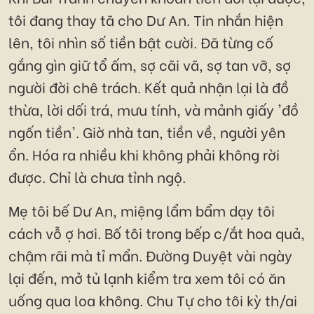
tôi đang thay tã cho Dư An. Tin nhắn hiện
lên, tôi nhìn số tiền bật cười. Đã từng cố
gắng gìn giữ tổ ấm, sợ cãi vã, sợ tan vỡ, sợ
người đời chê trách. Kết quả nhận lại là đồ
thừa, lời dối trá, mưu tính, và mảnh giấy 'đồ
ngốn tiền'. Giờ nhà tan, tiền về, người yên
ổn. Hóa ra nhiều khi không phải không rời
được. Chỉ là chưa tỉnh ngộ.
Mẹ tôi bế Dư An, miệng lẩm bẩm dạy tôi
cách vỗ ợ hơi. Bố tôi trong bếp c/ắt hoa quả,
chậm rãi mà tỉ mẩn. Đường Duyệt vài ngày
lại đến, mở tủ lạnh kiểm tra xem tôi có ăn
uống qua loa không. Chu Tự cho tôi kỳ th/ai