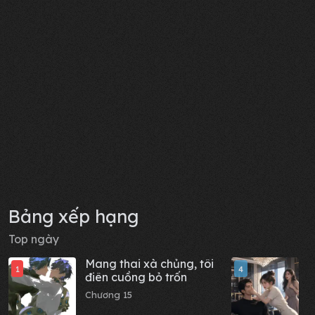
Bảng xếp hạng
Top ngày
Mang thai xà chủng, tôi
G
1
4
điên cuồng bỏ trốn
đ
n
Chương 15
C