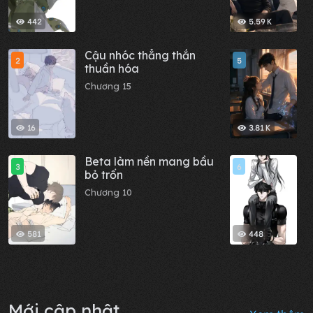
442
5.59 K
Cậu nhóc thẳng thắn
H
2
5
thuần hóa
p
t
Chương 15
C
n
l
16
3.81 K
Beta làm nền mang bầu
B
3
6
bỏ trốn
T
Chương 10
C
581
448
Mới cập nhật