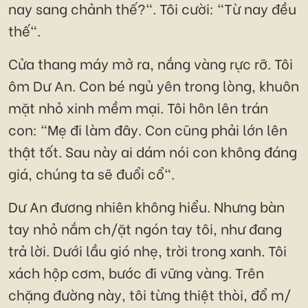
nay sang chảnh thế?". Tôi cười: "Từ nay đều
thế".
Cửa thang máy mở ra, nắng vàng rực rỡ. Tôi
ôm Dư An. Con bé ngủ yên trong lòng, khuôn
mặt nhỏ xinh mềm mại. Tôi hôn lên trán
con: "Mẹ đi làm đây. Con cũng phải lớn lên
thật tốt. Sau này ai dám nói con không đáng
giá, chúng ta sẽ đuổi cổ".
Dư An đương nhiên không hiểu. Nhưng bàn
tay nhỏ nắm ch/ặt ngón tay tôi, như đang
trả lời. Dưới lầu gió nhẹ, trời trong xanh. Tôi
xách hộp cơm, bước đi vững vàng. Trên
chặng đường này, tôi từng thiệt thòi, đổ m/