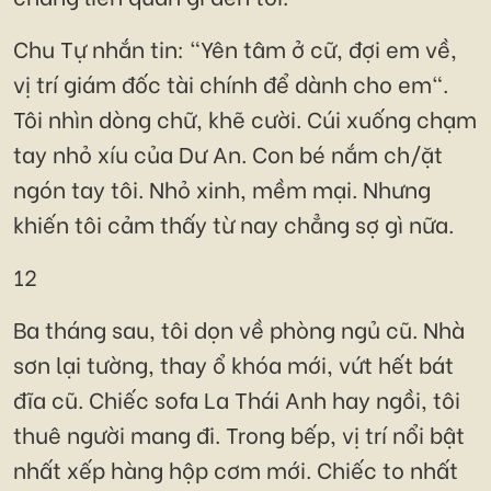
Chu Tự nhắn tin: "Yên tâm ở cữ, đợi em về,
vị trí giám đốc tài chính để dành cho em".
Tôi nhìn dòng chữ, khẽ cười. Cúi xuống chạm
tay nhỏ xíu của Dư An. Con bé nắm ch/ặt
ngón tay tôi. Nhỏ xinh, mềm mại. Nhưng
khiến tôi cảm thấy từ nay chẳng sợ gì nữa.
12
Ba tháng sau, tôi dọn về phòng ngủ cũ. Nhà
sơn lại tường, thay ổ khóa mới, vứt hết bát
đĩa cũ. Chiếc sofa La Thái Anh hay ngồi, tôi
thuê người mang đi. Trong bếp, vị trí nổi bật
nhất xếp hàng hộp cơm mới. Chiếc to nhất