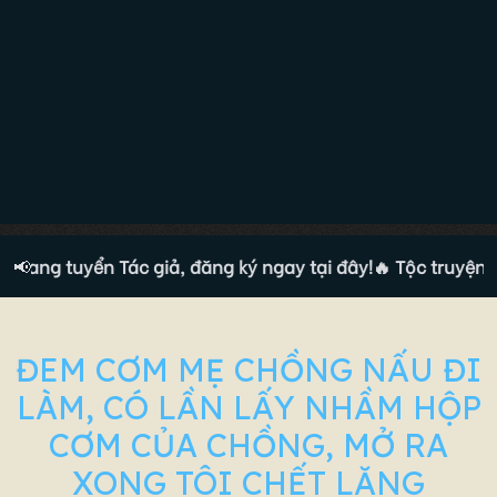
 đang tuyển Tác giả, đăng ký ngay tại đây!
📢
🔥 Tộc truyện đa
ĐEM CƠM MẸ CHỒNG NẤU ĐI
LÀM, CÓ LẦN LẤY NHẦM HỘP
CƠM CỦA CHỒNG, MỞ RA
XONG TÔI CHẾT LẶNG