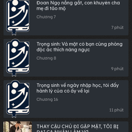
Đoan Ngọ nắng gắt, con khuyên cha
mẹ đi tảo mộ
Chương 7
7 phút
Trọng sinh: Vả mặt cô bạn cùng phòng
độc ác thích nâng ngực
Chương 8
9 phút
Trọng sinh về ngày nhập học, tôi đẩy
hành lý của cô ấy về lại
Chương 16
11 phút
THAY CẬU CHỦ ĐI GẶP MẶT, TÔI BỊ