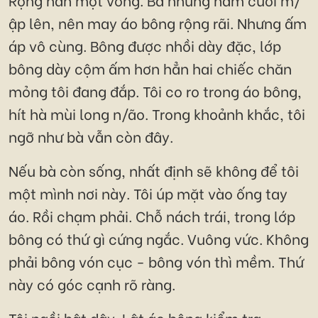
ập lên, nên may áo bông rộng rãi. Nhưng ấm
áp vô cùng. Bông được nhồi dày đặc, lớp
bông dày cộm ấm hơn hẳn hai chiếc chăn
mỏng tôi đang đắp. Tôi co ro trong áo bông,
hít hà mùi long n/ão. Trong khoảnh khắc, tôi
ngỡ như bà vẫn còn đây.
Nếu bà còn sống, nhất định sẽ không để tôi
một mình nơi này. Tôi úp mặt vào ống tay
áo. Rồi chạm phải. Chỗ nách trái, trong lớp
bông có thứ gì cứng ngắc. Vuông vức. Không
phải bông vón cục - bông vón thì mềm. Thứ
này có góc cạnh rõ ràng.
Tôi ngồi bật dậy. Lật áo bông kiểm tra.