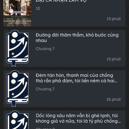
ĐẠI CA NHẬN LÀM VỢ
10
15 phút
Đường đời thăm thẳm, khó bước cùng
nhau
Chương 7
15 phút
Đêm tân hôn, thanh mai của chồng
thả rắn phá đám, tôi liền ném cả hai
xuống hang rắn
Chương 7
18 phút
Dốc lòng sáu năm vẫn bị ghẻ lạnh, tôi
không giả vờ nữa, tôi là tỷ phú chống
lưng