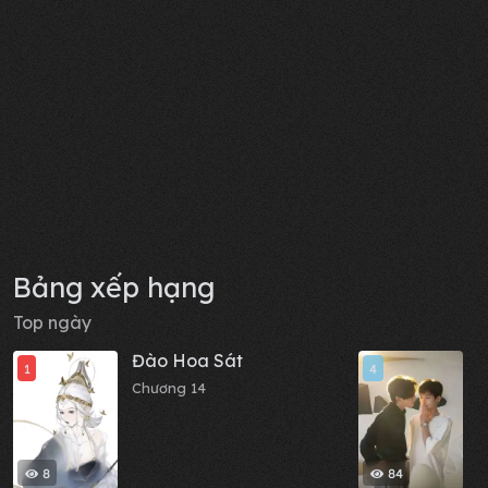
Bảng xếp hạng
Top ngày
Đào Hoa Sát
M
1
4
Chương 14
C
8
84