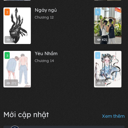
Ngáy ngủ
N
2
5
Chương 12
C
54
421
Yêu Nhầm
C
3
6
Chương 14
C
272
5
Mới cập nhật
Xem thêm