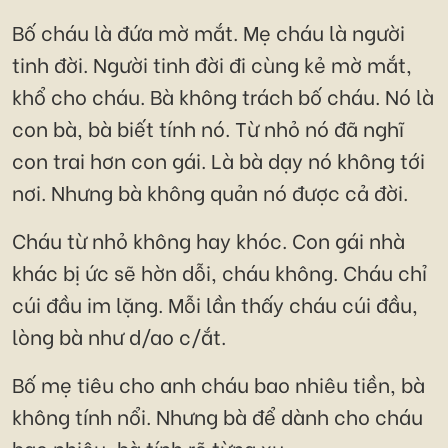
Bố cháu là đứa mờ mắt. Mẹ cháu là người
tinh đời. Người tinh đời đi cùng kẻ mờ mắt,
khổ cho cháu. Bà không trách bố cháu. Nó là
con bà, bà biết tính nó. Từ nhỏ nó đã nghĩ
con trai hơn con gái. Là bà dạy nó không tới
nơi. Nhưng bà không quản nó được cả đời.
Cháu từ nhỏ không hay khóc. Con gái nhà
khác bị ức sẽ hờn dỗi, cháu không. Cháu chỉ
cúi đầu im lặng. Mỗi lần thấy cháu cúi đầu,
lòng bà như d/ao c/ắt.
Bố mẹ tiêu cho anh cháu bao nhiêu tiền, bà
không tính nổi. Nhưng bà để dành cho cháu
bao nhiêu, bà tính rõ từng xu.