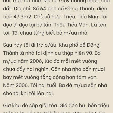
đất. Địa chỉ: Số 64 phố cổ Đông Thành, diện
tích 47.3m2. Chủ sở hữu: Triệu Tiểu Mãn. Tôi
đọc đi đọc lại ba lần. Triệu Tiểu Mãn. Là tên
tôi. Tôi chưa từng biết bà m/ua nhà.
Sau này tôi đi tra c/ứu. Khu phố cổ Đông
Thành là nhà tái định cư thập niên 90. Bà
m/ua năm 2006, lúc đó mỗi mét vuông
chưa đầy hai nghìn. Căn nhà nhỏ bốn mươi
bảy mét vuông tổng cộng hơn tám vạn.
Năm 2006. Tôi hai tuổi. Bà đã m/ua sẵn nhà
cho tôi khi tôi lên hai.
Giờ khu đó sắp giải tỏa. Giá đền bù, bốn triệu
một mét. Bốn mươi bảy mét. Hơn một trăm