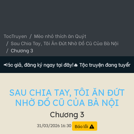
TocTruyen
Mèo nhỏ thích ăn Quýt
Sau Chia Tay, Tôi Ăn Đứt Nhờ Đồ Cũ Của Bà Nội
Chương 3
Tác giả, đăng ký ngay tại đây!
📢
🔥 Tộc truyện đang tuyển Tác
SAU CHIA TAY, TÔI ĂN ĐỨT
NHỜ ĐỒ CŨ CỦA BÀ NỘI
Chương 3
31/03/2026 16:30
Báo lỗi