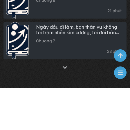
Chương 8
21 phút
Ngày đầu đi làm, bạn thân vu khống
tôi trộm nhẫn kim cương, tôi đòi báo
cảnh sát, nó liền hoảng loạn
Chương 7
23 phút