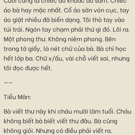
áo bà hay mặc nhất. Cổ áo sờn vón cục, tay
áo giặt nhiều đã biến dạng. Tôi thò tay vào
túi trái. Ngón tay chạm phải thứ gì đó. Lôi ra.
Một phong thư. Không niêm phong. Bên
trong tờ giấy, là nét chữ của bà. Bà chỉ học
hết lớp ba. Chữ x/ấu, vài chỗ viết sai, nhưng
tôi đọc được hết.
——
Tiểu Mãn:
Bà viết thư này khi cháu mười lăm tuổi. Cháu
không biết bà biết viết thư đâu. Bà cũng
không giỏi. Nhưng có điều phải viết ra.