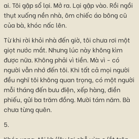
ai. Tôi gập sổ lại. Mở ra. Lại gập vào. Rồi ngồi
thụt xuống nền nhà, ôm chiếc áo bông cũ
của bà, khóc nấc lên.
Từ khi rời khỏi nhà đến giờ, tôi chưa rơi một
giọt nước mắt. Nhưng lúc này không kìm
được nữa. Không phải vì tiền. Mà vì - có
người vẫn nhớ đến tôi. Khi tất cả mọi người
đều nghĩ tôi không quan trọng, có một người
mỗi tháng đến bưu điện, xếp hàng, điền
phiếu, gửi ba trăm đồng. Mười tám năm. Bà
chưa từng quên.
5.
Khóc xong, tôi kh//âu lại chỗ vừa c/ắt trên