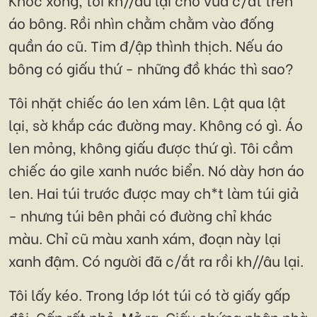
áo bông. Rồi nhìn chằm chằm vào đống
quần áo cũ. Tim đ/ập thình thịch. Nếu áo
bông có giấu thứ - những đồ khác thì sao?
Tôi nhặt chiếc áo len xám lên. Lật qua lật
lại, sờ khắp các đường may. Không có gì. Áo
len mỏng, không giấu được thứ gì. Tôi cầm
chiếc áo gile xanh nước biển. Nó dày hơn áo
len. Hai túi trước được may ch*t làm túi giả
- nhưng túi bên phải có đường chỉ khác
màu. Chỉ cũ màu xanh xám, đoạn này lại
xanh đậm. Có người đã c/ắt ra rồi kh//âu lại.
Tôi lấy kéo. Trong lớp Iót túi có tờ giấy gấp
đôi. Gấp rất nhỏ. Mở ra. Giấy chứng nhận nhà