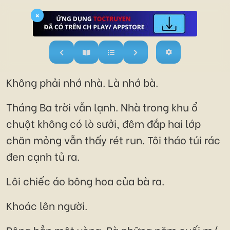
×
Không phải nhớ nhà. Là nhớ bà.
Tháng Ba trời vẫn lạnh. Nhà trong khu ổ
chuột không có lò sưởi, đêm đắp hai lớp
chăn mỏng vẫn thấy rét run. Tôi tháo túi rác
đen cạnh tủ ra.
Lôi chiếc áo bông hoa của bà ra.
Khoác lên người.
Rộng hẳn một vòng. Bà những năm cuối m/