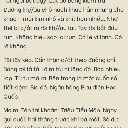
Đường kh//âu chỗ nách khác hẳn những chỗ
khác - mũi kim nhỏ và khít hơn nhiều. Như
thể bị c/ắt ra rồi kh//âu lại. Tay tôi bắt đầu
run. Không hiểu sao lại run. Có lẽ vì lạnh. Có
lẽ không.
Tôi lấy kéo. Cẩn thận c/ắt theo đường chỉ.
Bông rơi lả tả, lộ ra túi ni lông đỏ. Bọc nhiều
lớp. Từ từ mở ra. Bên trong là một cuốn sổ
tiết kiệm. Bìa đỏ, Ngân hàng Bưu điện Hoa
Quốc.
Mở ra. Tên tài khoản: Triệu Tiểu Mãn. Ngày
gửi cuối: hai tháng trước khi bà mất. Số dư:
421.500 đồng. Bốn trăm hai mươi mốt nghìn