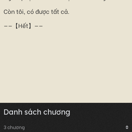
Còn tôi, có được tất cả.
——【Hết】——
Danh sách chương
3
chương