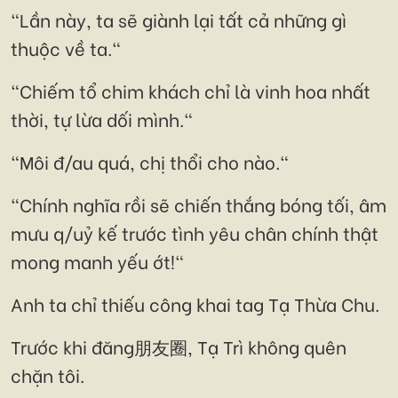
"Lần này, ta sẽ giành lại tất cả những gì
thuộc về ta."
"Chiếm tổ chim khách chỉ là vinh hoa nhất
thời, tự lừa dối mình."
"Môi đ/au quá, chị thổi cho nào."
"Chính nghĩa rồi sẽ chiến thắng bóng tối, âm
mưu q/uỷ kế trước tình yêu chân chính thật
mong manh yếu ớt!"
Anh ta chỉ thiếu công khai tag Tạ Thừa Chu.
Trước khi đăng朋友圈, Tạ Trì không quên
chặn tôi.