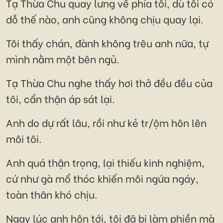
Tạ Thừa Chu quay lưng về phía tôi, dù tôi có
dỗ thế nào, anh cũng không chịu quay lại.
Tôi thấy chán, đành không trêu anh nữa, tự
mình nằm một bên ngủ.
Tạ Thừa Chu nghe thấy hơi thở đều đều của
tôi, cẩn thận áp sát lại.
Anh do dự rất lâu, rồi như kẻ tr/ộm hôn lên
môi tôi.
Anh quá thận trọng, lại thiếu kinh nghiệm,
cứ như gà mổ thóc khiến môi ngứa ngáy,
toàn thân khó chịu.
Ngay lúc anh hôn tới, tôi đã bị làm phiền mà