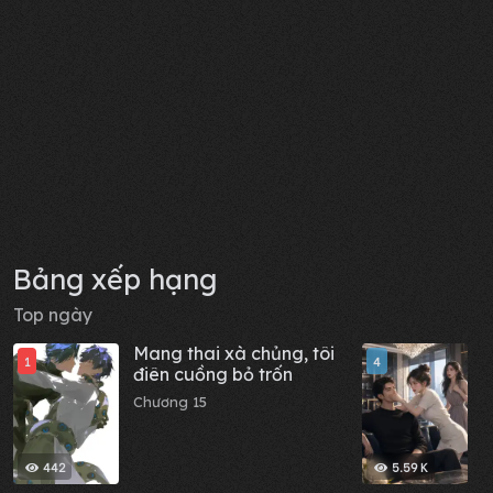
Bảng xếp hạng
Top ngày
Mang thai xà chủng, tôi
G
1
4
điên cuồng bỏ trốn
đ
n
Chương 15
C
442
5.59 K