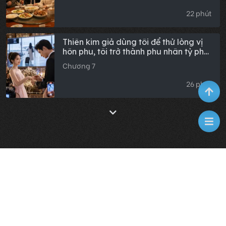
22 phút
Thiên kim giả dùng tôi để thử lòng vị
hôn phu, tôi trở thành phu nhân tỷ phú
còn cô ta lại hối hận
Chương 7
26 phút