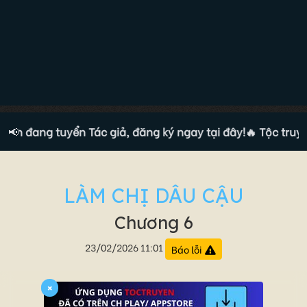
ện đang tuyển Tác giả, đăng ký ngay tại đây!
📢
🔥 Tộc truyện 
LÀM CHỊ DÂU CẬU
Chương 6
23/02/2026 11:01
Báo lỗi
×