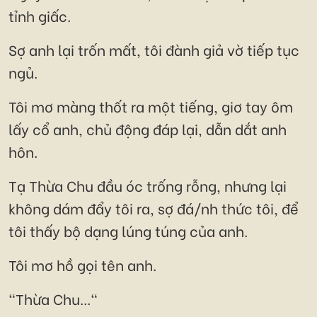
tỉnh giấc.
Sợ anh lại trốn mất, tôi đành giả vờ tiếp tục
ngủ.
Tôi mơ màng thốt ra một tiếng, giơ tay ôm
lấy cổ anh, chủ động đáp lại, dẫn dắt anh
hôn.
Tạ Thừa Chu đầu óc trống rỗng, nhưng lại
không dám đẩy tôi ra, sợ đá/nh thức tôi, để
tôi thấy bộ dạng lúng túng của anh.
Tôi mơ hồ gọi tên anh.
"Thừa Chu..."