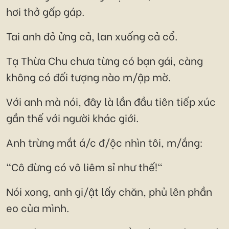
hơi thở gấp gáp.
Tai anh đỏ ửng cả, lan xuống cả cổ.
Tạ Thừa Chu chưa từng có bạn gái, càng
không có đối tượng nào m/ập mờ.
Với anh mà nói, đây là lần đầu tiên tiếp xúc
gần thế với người khác giới.
Anh trừng mắt á/c đ/ộc nhìn tôi, m/ắng:
"Cô đừng có vô liêm sỉ như thế!"
Nói xong, anh gi/ật lấy chăn, phủ lên phần
eo của mình.