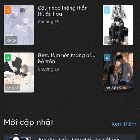
Cậu nhóc thẳng thắn
B
2
5
thuần hóa
T
Chương 15
C
16
448
Beta làm nền mang bầu
H
3
6
bỏ trốn
p
t
Chương 10
C
n
l
581
3.81 K
Mới cập nhật
Xem thêm
Em dâu hiếu thảo nhất, tôi cắt tiền