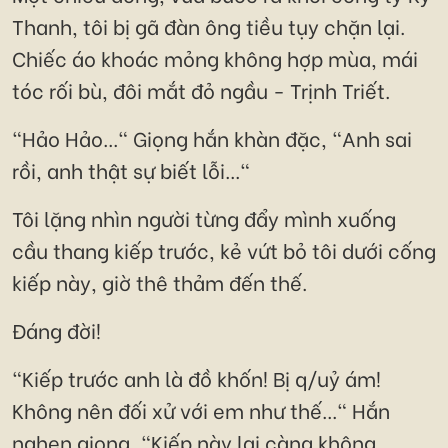
Thanh, tôi bị gã đàn ông tiều tụy chặn lại.
Chiếc áo khoác mỏng không hợp mùa, mái
tóc rối bù, đôi mắt đỏ ngầu - Trịnh Triết.
"Hảo Hảo..." Giọng hắn khàn đặc, "Anh sai
rồi, anh thật sự biết lỗi..."
Tôi lặng nhìn người từng đẩy mình xuống
cầu thang kiếp trước, kẻ vứt bỏ tôi dưới cống
kiếp này, giờ thê thảm đến thế.
Đáng đời!
"Kiếp trước anh là đồ khốn! Bị q/uỷ ám!
Không nên đối xử với em như thế..." Hắn
nghẹn giọng, "Kiếp này lại càng không