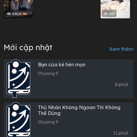
luôn cả hệ thống
3.81 K
581
Mới cập nhật
Xem thêm
Bạn của kẻ hèn mọn
Chương 9
8 phút
Thú Nhân Không Ngoan Thì Không
Thể Dùng
Chương 9
11 phút