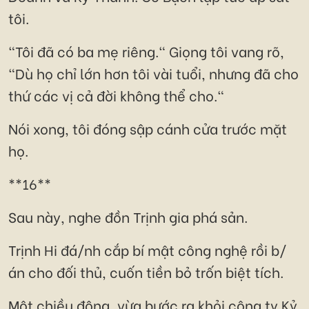
tôi.
"Tôi đã có ba mẹ riêng." Giọng tôi vang rõ,
"Dù họ chỉ lớn hơn tôi vài tuổi, nhưng đã cho
thứ các vị cả đời không thể cho."
Nói xong, tôi đóng sập cánh cửa trước mặt
họ.
**16**
Sau này, nghe đồn Trịnh gia phá sản.
Trịnh Hi đá/nh cắp bí mật công nghệ rồi b/
án cho đối thủ, cuốn tiền bỏ trốn biệt tích.
Một chiều đông, vừa bước ra khỏi công ty Kỷ