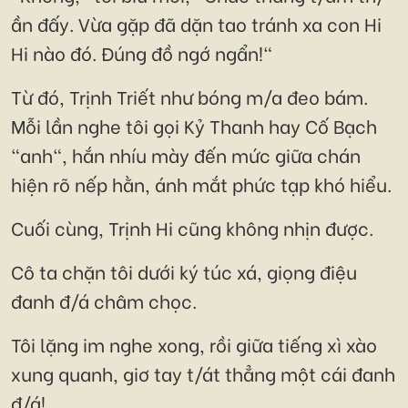
ần đấy. Vừa gặp đã dặn tao tránh xa con Hi
Hi nào đó. Đúng đồ ngớ ngẩn!"
Từ đó, Trịnh Triết như bóng m/a đeo bám.
Mỗi lần nghe tôi gọi Kỷ Thanh hay Cố Bạch
"anh", hắn nhíu mày đến mức giữa chán
hiện rõ nếp hằn, ánh mắt phức tạp khó hiểu.
Cuối cùng, Trịnh Hi cũng không nhịn được.
Cô ta chặn tôi dưới ký túc xá, giọng điệu
đanh đ/á châm chọc.
Tôi lặng im nghe xong, rồi giữa tiếng xì xào
xung quanh, giơ tay t/át thẳng một cái đanh
đ/á!