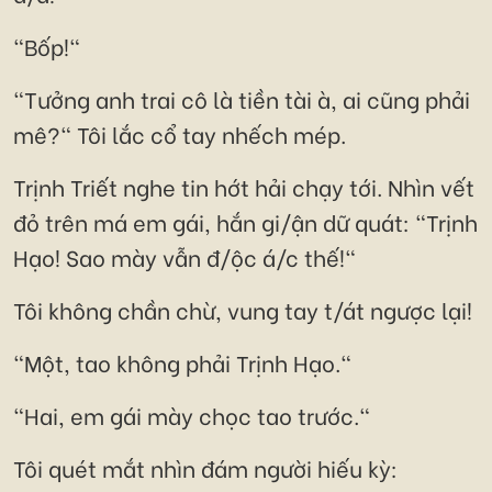
"Bốp!"
"Tưởng anh trai cô là tiền tài à, ai cũng phải
mê?" Tôi lắc cổ tay nhếch mép.
Trịnh Triết nghe tin hớt hải chạy tới. Nhìn vết
đỏ trên má em gái, hắn gi/ận dữ quát: "Trịnh
Hạo! Sao mày vẫn đ/ộc á/c thế!"
Tôi không chần chừ, vung tay t/át ngược lại!
"Một, tao không phải Trịnh Hạo."
"Hai, em gái mày chọc tao trước."
Tôi quét mắt nhìn đám người hiếu kỳ: