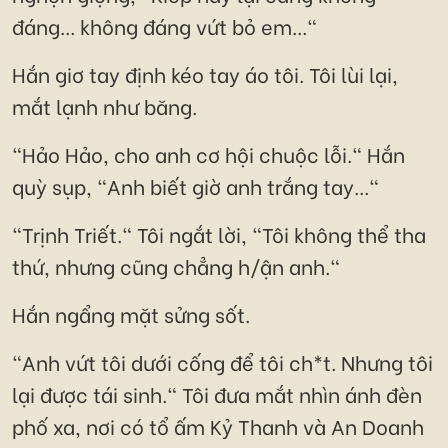
đáng... không đáng vứt bỏ em..."
Hắn giơ tay định kéo tay áo tôi. Tôi lùi lại,
mắt lạnh như băng.
"Hảo Hảo, cho anh cơ hội chuộc lỗi." Hắn
quỳ sụp, "Anh biết giờ anh trắng tay..."
"Trịnh Triết." Tôi ngắt lời, "Tôi không thể tha
thứ, nhưng cũng chẳng h/ận anh."
Hắn ngẩng mặt sửng sốt.
"Anh vứt tôi dưới cống để tôi ch*t. Nhưng tôi
lại được tái sinh." Tôi đưa mắt nhìn ánh đèn
phố xa, nơi có tổ ấm Kỷ Thanh và An Doanh