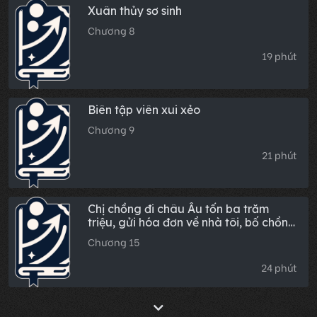
Xuân thủy sơ sinh
Chương 8
19 phút
Biên tập viên xui xẻo
Chương 9
21 phút
Chị chồng đi châu Âu tốn ba trăm
triệu, gửi hóa đơn về nhà tôi, bố chồng
đáp: "Ai đây? Tôi không sinh ra đứa
Chương 15
mặt dày thế này"
24 phút