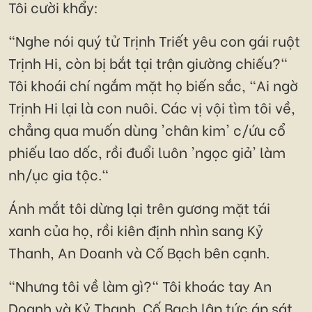
Tôi cười khẩy:
"Nghe nói quý tử Trịnh Triết yêu con gái ruột
Trịnh Hi, còn bị bắt tại trận giường chiếu?"
Tôi khoái chí ngắm mặt họ biến sắc, "Ai ngờ
Trịnh Hi lại là con nuôi. Các vị vội tìm tôi về,
chẳng qua muốn dùng 'chân kim' c/ứu cổ
phiếu lao dốc, rồi đuổi luôn 'ngọc giả' làm
nh/ục gia tộc."
Ánh mắt tôi dừng lại trên gương mặt tái
xanh của họ, rồi kiên định nhìn sang Kỷ
Thanh, An Doanh và Cố Bạch bên cạnh.
"Nhưng tôi về làm gì?" Tôi khoác tay An
Doanh và Kỷ Thanh. Cố Bạch lập tức áp sát