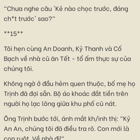
"Chưa nghe câu 'Kẻ nào chọc trước, đáng
ch*t trước' sao?"
**15**
Tôi hẹn cùng An Doanh, Kỷ Thanh và Cố
Bạch về nhà cũ ăn Tết - tổ ấm thực sự của
chúng tôi.
Không ngờ ở đầu hẻm quen thuộc, bố mẹ họ
Trịnh đã đợi sẵn. Bộ áo khoác đắt tiền trên
người họ lạc lõng giữa khu phố cũ nát.
Ông Trịnh bước tới, ánh mắt kh/inh thị: "Kỷ
An An, chúng tôi đã điều tra rõ. Con mới là
con ruột. Về nhà đi!"