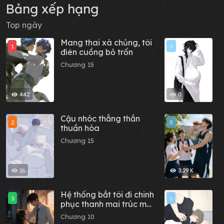
Bảng xếp hạng
Top ngày
Mang thai xà chủng, tôi
A
1
4
điên cuồng bỏ trốn
T
S
Chương 15
C
442
0
Cậu nhóc thẳng thắn
T
2
5
thuần hóa
l
s
Chương 15
C
l
16
3.29 K
Hệ thống bắt tôi đi chinh
B
3
6
phục thanh mai trúc mã,
b
tôi vừa khóc vừa thú
Chương 10
C
nhận, anh ấy bóp nát