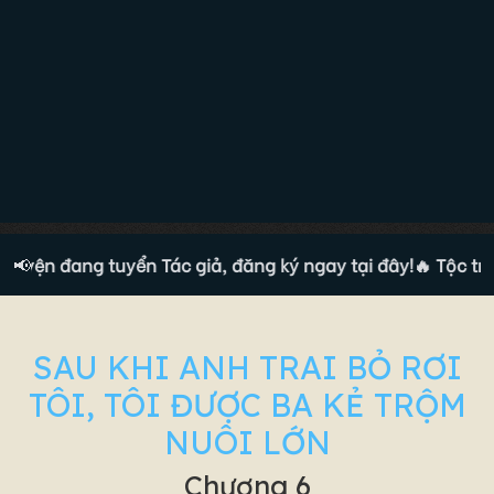
ruyện đang tuyển Tác giả, đăng ký ngay tại đây!
📢
🔥 Tộc truy
SAU KHI ANH TRAI BỎ RƠI
TÔI, TÔI ĐƯỢC BA KẺ TRỘM
NUÔI LỚN
Chương 6