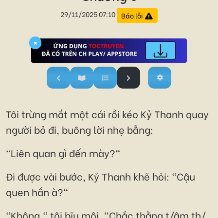
29/11/2025 07:10
Báo lỗi
×
Tôi trừng mắt một cái rồi kéo Kỷ Thanh quay
người bỏ đi, buông lời nhẹ bẫng:
"Liên quan gì đến mày?"
Đi được vài bước, Kỷ Thanh khẽ hỏi: "Cậu
quen hắn à?"
"Không," tôi bĩu môi, "Chắc thằng t/âm th/