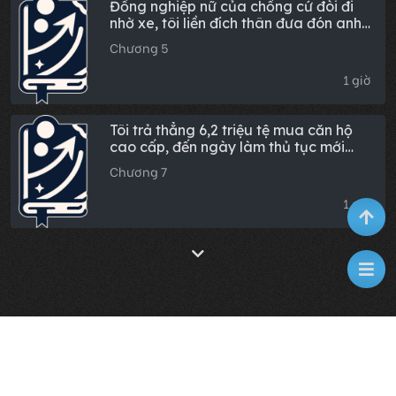
Đồng nghiệp nữ của chồng cứ đòi đi
nhờ xe, tôi liền đích thân đưa đón anh
ấy mỗi ngày và mỉm cười bảo cô ta:
Chương 5
'Nếu không tiện đường thì đừng làm
phiền chồng tôi nữa'
1 giờ
Tôi trả thẳng 6,2 triệu tệ mua căn hộ
cao cấp, đến ngày làm thủ tục mới
phát hiện sổ đỏ đứng tên bố mẹ chồng.
Chương 7
Tôi nhìn chồng, anh ta chột dạ: "Nhà
sớm muộn gì cũng là của chúng ta, vợ
1 giờ
cứ quẹt thẻ đi!". Tôi đáp: "Anh tự mà
mua".