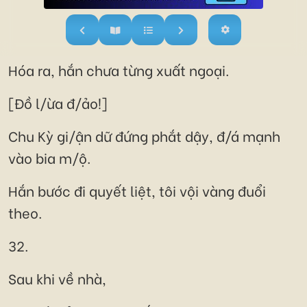
Hóa ra, hắn chưa từng xuất ngoại.
[Đồ l/ừa đ/ảo!]
Chu Kỳ gi/ận dữ đứng phắt dậy, đ/á mạnh
vào bia m/ộ.
Hắn bước đi quyết liệt, tôi vội vàng đuổi
theo.
32.
Sau khi về nhà,