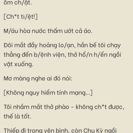
ôm ch/ặt.
[Ch*t ti/ệt!]
M/áu hòa nước thấm ướt cả áo.
Đôi mắt đầy hoảng lo/ạn, hắn bế tôi chạy
thẳng đến b/ệnh viện, thở hổ/n h/ển ngồi
vật xuống.
Mơ màng nghe ai đó nói:
[Không nguy hiểm tính mạng...]
Tôi nhắm mắt thở phào - không ch*t được,
thế là tốt.
Thiếp đi trong yên bình, còn Chu Kỳ ngồi