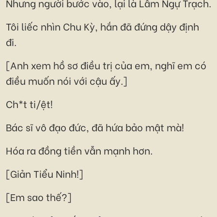
Nhưng người bước vào, lại là Lâm Ngự Trạch.
Tôi liếc nhìn Chu Kỳ, hắn đã đứng dậy định
đi.
[Anh xem hồ sơ điều trị của em, nghĩ em có
điều muốn nói với cậu ấy.]
Ch*t ti/ệt!
Bác sĩ vô đạo đức, đã hứa bảo mật mà!
Hóa ra đồng tiền vẫn mạnh hơn.
[Giản Tiểu Ninh!]
[Em sao thế?]