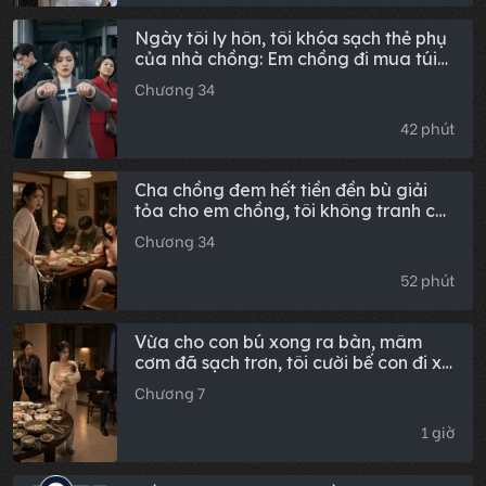
Ngày tôi ly hôn, tôi khóa sạch thẻ phụ
của nhà chồng: Em chồng đi mua túi
xách phát hiện số dư bằng 0, về nhà
Chương 34
tát mẹ chồng một cái: Tiền mua
Chanel cho con đâu rồi?
42 phút
Cha chồng đem hết tiền đền bù giải
tỏa cho em chồng, tôi không tranh cãi;
cận Tết ông gọi điện: "Nhà hết gạo rồi,
Chương 34
chuyển ít tiền đi", tôi đáp một câu
khiến ông kinh hồn bạt vía
52 phút
Vừa cho con bú xong ra bàn, mâm
cơm đã sạch trơn, tôi cười bế con đi xin
ăn từng nhà, năm mươi phút sau
Chương 7
chồng quỳ trước cửa cầu xin tôi về
1 giờ