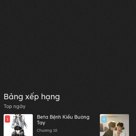
Bảng xếp hạng
Top ngày
Beta Bệnh Kiều Buông
M
1
4
Tay
C
Chương 10