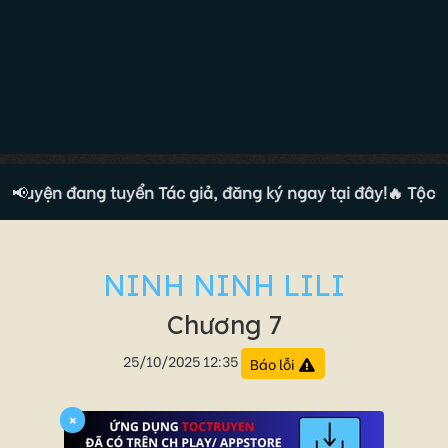
truyện đang tuyển Tác giả, đăng ký ngay tại đây!
📢
🔥 Tộc tru
NINH NINH LILI
Chương 7
25/10/2025 12:35
Báo lỗi
×