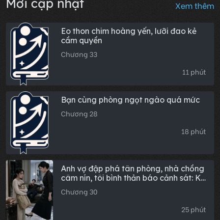
Mới cập nhật
Xem thêm
Eo thon chim hoàng yến, lưỡi đao kẻ
cầm quyền
Chương 33
11 phút
Bạn cùng phòng ngọt ngào quá mức
Chương 28
18 phút
Anh vợ đập phá tân phòng, nhà chồng
câm nín, tôi bình thản báo cảnh sát: Kẻ
chủ mưu lẫn đồng phạm đều không
Chương 30
thoát, tổng thiệt hại hai triệu.
25 phút