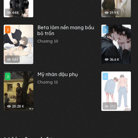
448
19.9 K
Beta làm nền mang bầu
L
2
5
bỏ trốn
C
Chương 10
C
581
36.6 K
Mỹ nhân đậu phụ
Y
3
6
Chương 12
C
20.28 K
272