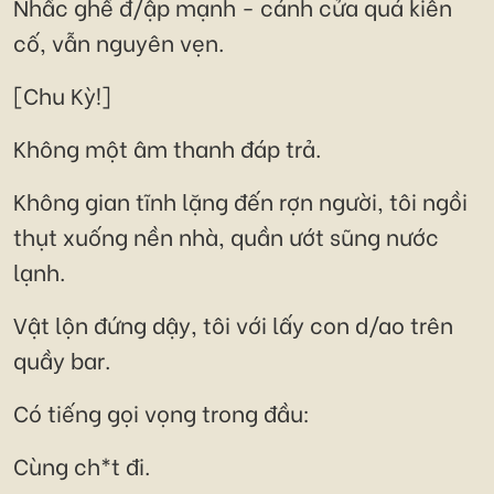
Nhấc ghế đ/ập mạnh - cánh cửa quá kiên
cố, vẫn nguyên vẹn.
[Chu Kỳ!]
Không một âm thanh đáp trả.
Không gian tĩnh lặng đến rợn người, tôi ngồi
thụt xuống nền nhà, quần ướt sũng nước
lạnh.
Vật lộn đứng dậy, tôi với lấy con d/ao trên
quầy bar.
Có tiếng gọi vọng trong đầu:
Cùng ch*t đi.