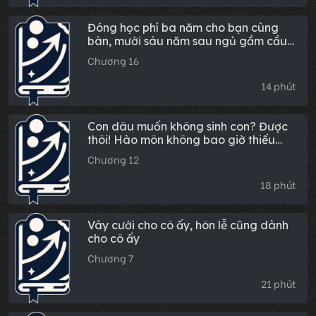
Đóng học phí ba năm cho bạn cùng
bàn, mười sáu năm sau ngủ gầm cầu
rồi đến tập đoàn nghìn tỷ của cô ấy
Chương 16
xin việc
14 phút
Con dâu muốn không sinh con? Được
thôi! Hào môn không bao giờ thiếu
người thừa kế!
Chương 12
18 phút
Váy cưới cho cô ấy, hôn lễ cũng dành
cho cô ấy
Chương 7
21 phút