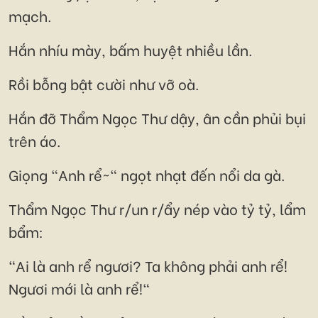
mạch.
Hắn nhíu mày, bấm huyệt nhiều lần.
Rồi bỗng bật cười như vỡ oà.
Hắn đỡ Thẩm Ngọc Thư dậy, ân cần phủi bụi
trên áo.
Giọng "Anh rể~" ngọt nhạt đến nổi da gà.
Thẩm Ngọc Thư r/un r/ẩy nép vào tỷ tỷ, lẩm
bẩm:
"Ai là anh rể ngươi? Ta không phải anh rể!
Ngươi mới là anh rể!"