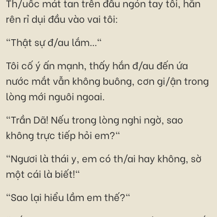
Th/uốc mát tan trên đầu ngón tay tôi, hắn
rên rỉ dụi đầu vào vai tôi:
"Thật sự đ/au lắm..."
Tôi cố ý ấn mạnh, thấy hắn đ/au đến ứa
nước mắt vẫn không buông, cơn gi/ận trong
lòng mới nguôi ngoai.
"Trần Dã! Nếu trong lòng nghi ngờ, sao
không trực tiếp hỏi em?"
"Ngươi là thái y, em có th/ai hay không, sờ
một cái là biết!"
"Sao lại hiểu lầm em thế?"