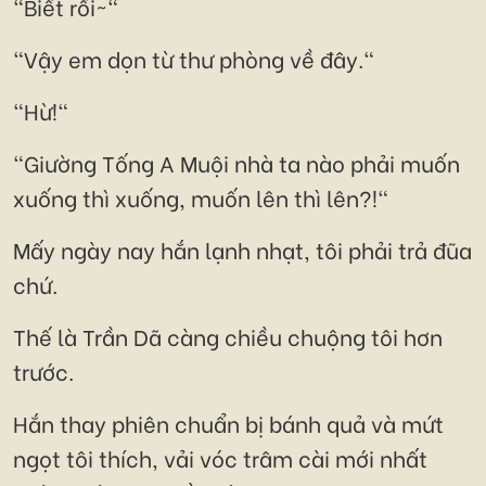
"Biết rồi~"
"Vậy em dọn từ thư phòng về đây."
"Hừ!"
"Giường Tống A Muội nhà ta nào phải muốn
xuống thì xuống, muốn lên thì lên?!"
Mấy ngày nay hắn lạnh nhạt, tôi phải trả đũa
chứ.
Thế là Trần Dã càng chiều chuộng tôi hơn
trước.
Hắn thay phiên chuẩn bị bánh quả và mứt
ngọt tôi thích, vải vóc trâm cài mới nhất