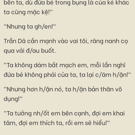
bên ta, dù đứa bé trong bụng là của kẻ khác
ta cũng mặc kệ!"
"Nhưng ta gh/en!"
Trần Dã cắn mạnh vào vai tôi, răng nanh cọ
qua vải đ/au buốt.
"Ta không dám bắt mạch em, mỗi lần nghĩ
đứa bé không phải của ta, ta lại c/ăm h/ận!"
"Nhưng hơn h/ận nó, ta h/ận bản thân vô
dụng!"
"Ta tưởng nh/ốt em bên cạnh, đợi em khai
tâm, đợi em thích ta, rồi em sẽ hiểu!"