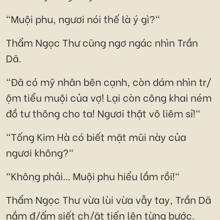
"Muội phu, ngươi nói thế là ý gì?"
Thẩm Ngọc Thư cũng ngơ ngác nhìn Trần
Dã.
"Đã có mỹ nhân bên cạnh, còn dám nhìn tr/
ộm tiểu muội của vợ! Lại còn công khai ném
đồ tư thông cho ta! Ngươi thật vô liêm sỉ!"
"Tống Kim Hà có biết mặt mũi này của
ngươi không?"
"Không phải... Muội phu hiểu lầm rồi!"
Thẩm Ngọc Thư vừa lùi vừa vẫy tay, Trần Dã
nắm đ/ấm siết ch/ặt tiến lên từng bước.