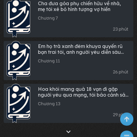
Cha đưa góa phụ chiến hữu về nhà,
mẹ tôi xé bỏ hình tượng vợ hiền
Chương 7
23 phút
Em họ trà xanh đêm khuya quyến rũ
bạn trai tôi, anh người yêu diễn sâu
tạt ngay bát canh giải rượu: Phải tăng
Chương 11
giá thôi
26 phút
Hoa khôi mang quà 18 vạn đi gặp
người yêu qua mạng, tôi báo cảnh sát
ngay lập tức
Chương 13
29 phút