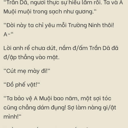
"Trần Dã, ngươi thực sự hiểu lầm rồi. Ta và A
Muội muội trong sạch như gương."
"Đời này ta chỉ yêu mỗi Trường Ninh thôi!
A~"
Lời anh rể chưa dứt, nắm đ/ấm Trần Dã đã
đ/ập thẳng vào mặt.
"Cút mẹ mày đi!"
"Đồ phế vật!"
"Ta bảo vệ A Muội bao năm, một sợi tóc
cũng chẳng dám đụng! Sợ làm nàng gi/ật
mình!"