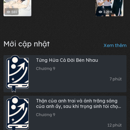
581
3.29 K
Mới cập nhật
Xem thêm
Từng Hứa Cả Đời Bên Nhau
Chương 9
7 phút
Thận của anh trai và ánh trăng sáng
của anh ấy, sau khi trọng sinh tôi chọn
không cứu cả hai
Chương 9
12 phút