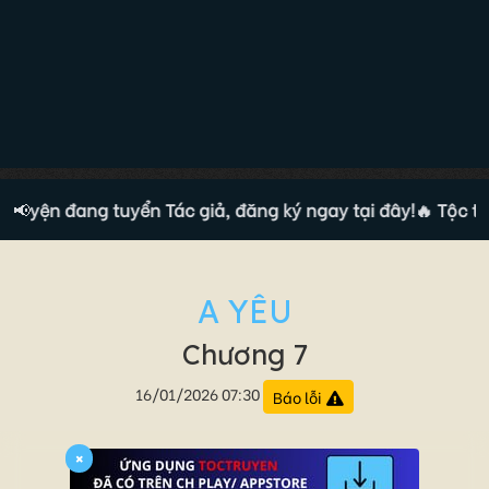
ruyện đang tuyển Tác giả, đăng ký ngay tại đây!
📢
🔥 Tộc truy
A YÊU
Chương 7
16/01/2026 07:30
Báo lỗi
×