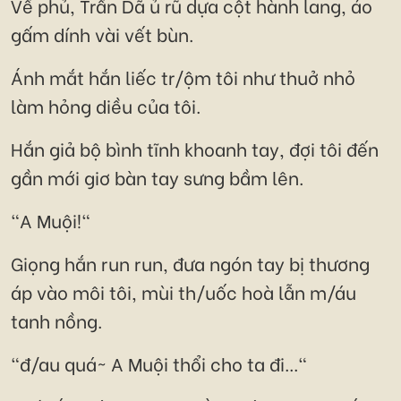
Về phủ, Trần Dã ủ rũ dựa cột hành lang, áo
gấm dính vài vết bùn.
Ánh mắt hắn liếc tr/ộm tôi như thuở nhỏ
làm hỏng diều của tôi.
Hắn giả bộ bình tĩnh khoanh tay, đợi tôi đến
gần mới giơ bàn tay sưng bầm lên.
"A Muội!"
Giọng hắn run run, đưa ngón tay bị thương
áp vào môi tôi, mùi th/uốc hoà lẫn m/áu
tanh nồng.
"đ/au quá~ A Muội thổi cho ta đi..."