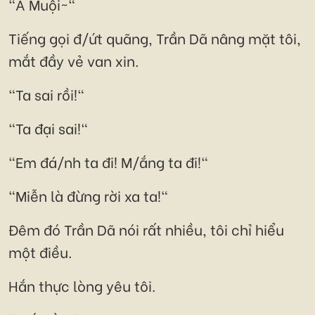
"A Muội~"
Tiếng gọi đ/ứt quãng, Trần Dã nâng mặt tôi,
mắt đầy vẻ van xin.
"Ta sai rồi!"
"Ta đại sai!"
"Em đá/nh ta đi! M/ắng ta đi!"
"Miễn là đừng rời xa ta!"
Đêm đó Trần Dã nói rất nhiều, tôi chỉ hiểu
một điều.
Hắn thực lòng yêu tôi.