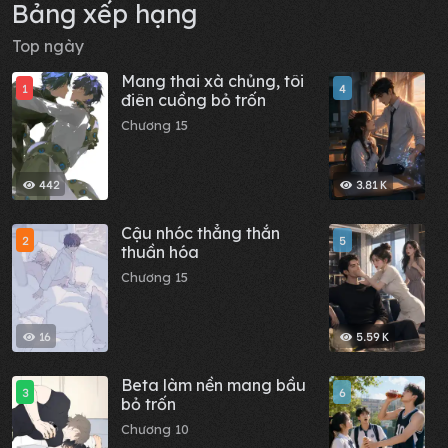
Bảng xếp hạng
Top ngày
Mang thai xà chủng, tôi
H
1
4
điên cuồng bỏ trốn
p
t
Chương 15
C
n
l
442
3.81 K
Cậu nhóc thẳng thắn
G
2
5
thuần hóa
đ
n
Chương 15
C
16
5.59 K
Beta làm nền mang bầu
T
3
6
bỏ trốn
l
s
Chương 10
C
l