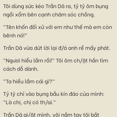
Tôi dùng sức kéo Trần Dã ra, tỷ tỷ ôm bụng
ngồi xổm bên cạnh chăm sóc chồng.
"Tên khốn đối xử với em như thế mà em còn
bênh nó!"
Trần Dã vừa dứt lời lại đ/á anh rể mấy phát.
"Ngươi hiểu lầm rồi!" Tôi ôm ch/ặt hắn tìm
cách dỗ dành.
"Ta hiểu lầm cái gì?"
Tỷ tỷ chỉ vào bụng bầu kín đáo của mình:
"Là chị, chị có th/ai."
Trần Dã gi/ật mình, vội nắm tay tôi bắt