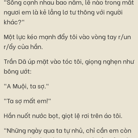
"Sống cạnh nhau bao năm, lẽ nào trong mắt
ngươi em là kẻ lẳng lơ tư thông với người
khác?"
Một lực kéo mạnh đẩy tôi vào vòng tay r/un
r/ẩy của hắn.
Trần Dã úp mặt vào tóc tôi, giọng nghẹn như
bông ướt:
"A Muội, ta sợ."
"Ta sợ mất em!"
Hắn nuốt nước bọt, giọt lệ rơi trên áo tôi.
"Những ngày qua ta tự nhủ, chỉ cần em còn