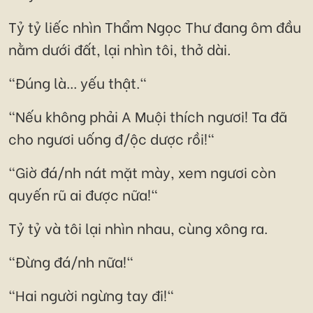
Tỷ tỷ liếc nhìn Thẩm Ngọc Thư đang ôm đầu
nằm dưới đất, lại nhìn tôi, thở dài.
"Đúng là... yếu thật."
"Nếu không phải A Muội thích ngươi! Ta đã
cho ngươi uống đ/ộc dược rồi!"
"Giờ đá/nh nát mặt mày, xem ngươi còn
quyến rũ ai được nữa!"
Tỷ tỷ và tôi lại nhìn nhau, cùng xông ra.
"Đừng đá/nh nữa!"
"Hai người ngừng tay đi!"