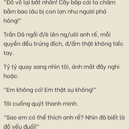
"Đồ vô lại bất nhân! Cây bắp cải ta chăm
bẵm bao lâu bị con lợn như ngươi phá
hỏng!"
Trần Dã ngồi đ/è lên ng/ười anh rể, mỗi
quyền đều trúng đích, đ/ấm thật không tiếc
tay.
Tỷ tỷ quay sang nhìn tôi, ánh mắt đầy nghi
hoặc.
"Em không có! Em thật sự không!"
Tôi cuống quýt thanh minh.
"Sao em có thể thích anh rể? Nhìn đã biết là
đồ yếu đuối!"