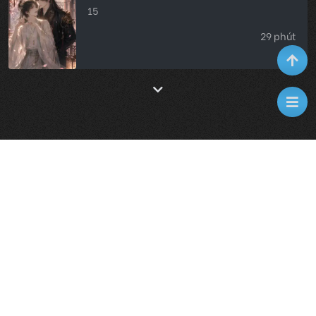
15
29 phút