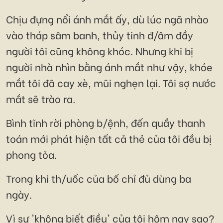
Chịu đựng nổi ánh mắt ấy, dù lúc ngã nhào
vào tháp sâm banh, thủy tinh đ/âm đầy
người tôi cũng không khóc. Nhưng khi bị
người nhà nhìn bằng ánh mắt như vậy, khóe
mắt tôi đã cay xè, mũi nghẹn lại. Tôi sợ nước
mắt sẽ trào ra.
Bình tĩnh rời phòng b/ệnh, đến quầy thanh
toán mới phát hiện tất cả thẻ của tôi đều bị
phong tỏa.
Trong khi th/uốc của bố chỉ đủ dùng ba
ngày.
Vì sự 'không biết điều' của tôi hôm nay sao?