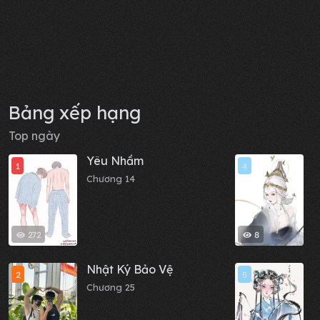
Bảng xếp hạng
Top ngày
Yêu Nhầm
Đ
1
4
Chương 14
C
272
8
Nhật Ký Bảo Vệ
C
2
5
Chương 25
C