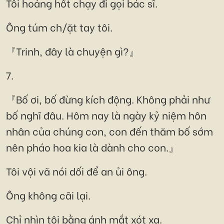
Tôi hoảng hốt chạy đi gọi bác sĩ.
Ông túm ch/ặt tay tôi.
『Trinh, đây là chuyện gì?』
7.
『Bố ơi, bố đừng kích động. Không phải như
bố nghĩ đâu. Hôm nay là ngày kỷ niệm hôn
nhân của chúng con, con đến thăm bố sớm
nên pháo hoa kia là dành cho con.』
Tôi vội vã nói dối để an ủi ông.
Ông không cãi lại.
Chỉ nhìn tôi bằng ánh mắt xót xa.