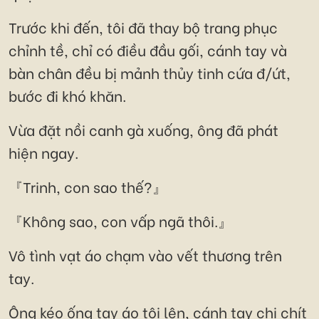
Trước khi đến, tôi đã thay bộ trang phục
chỉnh tề, chỉ có điều đầu gối, cánh tay và
bàn chân đều bị mảnh thủy tinh cứa đ/ứt,
bước đi khó khăn.
Vừa đặt nồi canh gà xuống, ông đã phát
hiện ngay.
『Trinh, con sao thế?』
『Không sao, con vấp ngã thôi.』
Vô tình vạt áo chạm vào vết thương trên
tay.
Ông kéo ống tay áo tôi lên, cánh tay chi chít