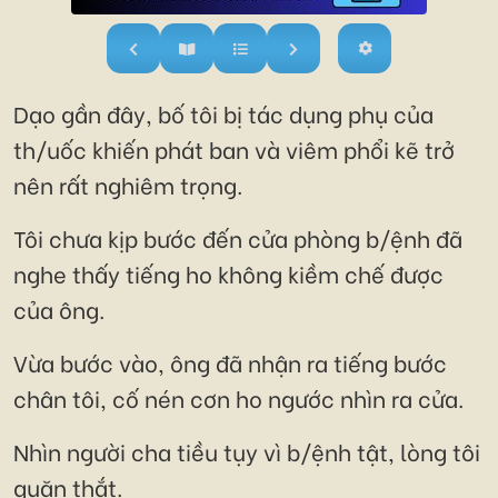
Dạo gần đây, bố tôi bị tác dụng phụ của
th/uốc khiến phát ban và viêm phổi kẽ trở
nên rất nghiêm trọng.
Tôi chưa kịp bước đến cửa phòng b/ệnh đã
nghe thấy tiếng ho không kiềm chế được
của ông.
Vừa bước vào, ông đã nhận ra tiếng bước
chân tôi, cố nén cơn ho ngước nhìn ra cửa.
Nhìn người cha tiều tụy vì b/ệnh tật, lòng tôi
quặn thắt.