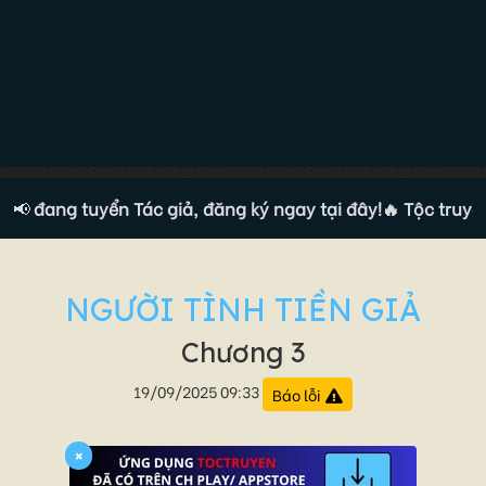
n đang tuyển Tác giả, đăng ký ngay tại đây!
📢
🔥 Tộc truyện đ
NGƯỜI TÌNH TIỀN GIẢ
Chương 3
19/09/2025 09:33
Báo lỗi
×