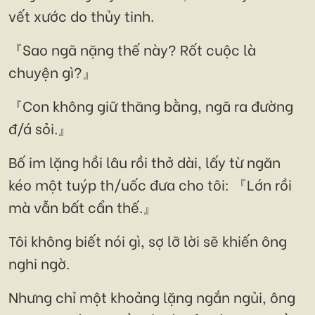
vết xước do thủy tinh.
『Sao ngã nặng thế này? Rốt cuộc là
chuyện gì?』
『Con không giữ thăng bằng, ngã ra đường
đ/á sỏi.』
Bố im lặng hồi lâu rồi thở dài, lấy từ ngăn
kéo một tuýp th/uốc đưa cho tôi: 『Lớn rồi
mà vẫn bất cẩn thế.』
Tôi không biết nói gì, sợ lỡ lời sẽ khiến ông
nghi ngờ.
Nhưng chỉ một khoảng lặng ngắn ngủi, ông