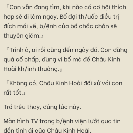
『Con vẫn đang tìm, khi nào có cơ hội thích
hợp sẽ đi làm ngay. Bố đợi th/uốc điều trị
đích mới về, b/ệnh của bố chắc chắn sẽ
thuyên giảm.』
『Trinh à, ai rồi cũng đến ngày đó. Con đừng
quá cố chấp, đừng vì bố mà để Châu Kinh
Hoài kh/inh thường.』
『Không có, Châu Kinh Hoài đối xử với con
rất tốt.』
Trớ trêu thay, đúng lúc này.
Màn hình TV trong b/ệnh viện lướt qua tin
đồn tình ái của Châu Kinh Hoài.