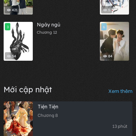
421
5
Ngáy ngủ
M
3
6
Chương 12
C
54
84
Mới cập nhật
Xem thêm
Tiện Tiện
Chương 8
13 phút