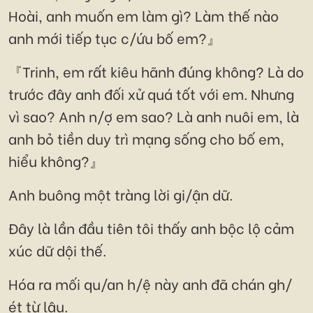
Hoài, anh muốn em làm gì? Làm thế nào
anh mới tiếp tục c/ứu bố em?』
『Trinh, em rất kiêu hãnh đúng không? Là do
trước đây anh đối xử quá tốt với em. Nhưng
vì sao? Anh n/ợ em sao? Là anh nuôi em, là
anh bỏ tiền duy trì mạng sống cho bố em,
hiểu không?』
Anh buông một tràng lời gi/ận dữ.
Đây là lần đầu tiên tôi thấy anh bộc lộ cảm
xúc dữ dội thế.
Hóa ra mối qu/an h/ệ này anh đã chán gh/
ét từ lâu.