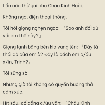
Lần nữa thử gọi cho Châu Kinh Hoài.
Không ngờ, điện thoại thông.
Tôi hỏi giọng nghẹn ngào: 『Sao anh đối xử
với em thế này?』
Giọng lạnh băng bên kia vang lên: 『Đây là
thái độ của em à? Đây là cách em c/ầu
x/in, Trinh?』
Tôi sững sờ.
Nhưng giờ tôi không có quyền buông thả
cảm xúc.
Hít sâu, cố gắng c/ứu vãn: 『Châu Kinh